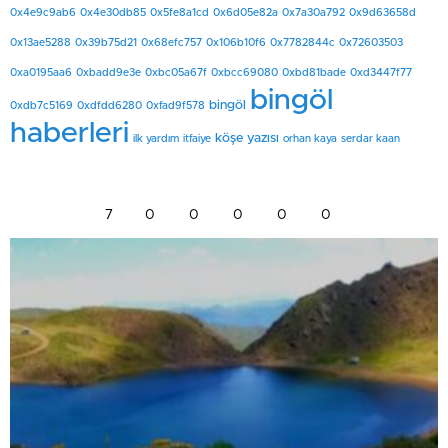
0x4e9c9ab6
0x4e30db85
0x5fe8a1cd
0x6d05e82a
0x7a30a792
0x9d63658d
0x13ae5288
0x39b75d21
0x68efc757
0x106b10f6
0x7782844c
0x72603503
0xa0195aa6
0xbadd9e3e
0xbc05a67f
0xbcc69080
0xbd81bade
0xd3447f77
bingöl
bingöl
0xdb7c5169
0xdfdd6280
0xfad9f578
haberleri
köşe yazısı
ilk yardım
itfaiye
orhan kaya
serdar kaan
7
0
0
0
0
0