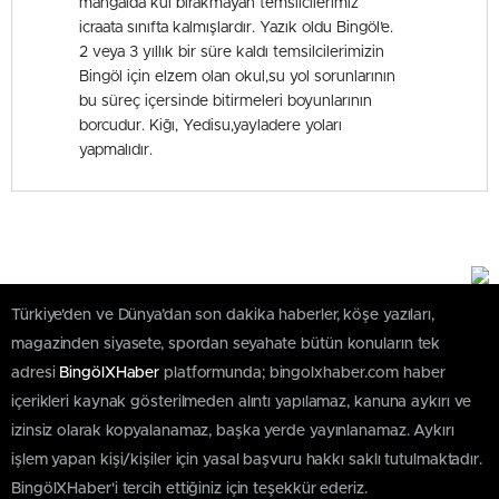
mangalda kül bırakmayan temsilcilerimiz
icraata sınıfta kalmışlardır. Yazık oldu Bingöl’e.
2 veya 3 yıllık bir süre kaldı temsilcilerimizin
Bingöl için elzem olan okul,su yol sorunlarının
bu süreç içersinde bitirmeleri boyunlarının
borcudur. Kiğı, Yedisu,yayladere yoları
yapmalıdır.
Türkiye'den ve Dünya’dan son dakika haberler, köşe yazıları,
magazinden siyasete, spordan seyahate bütün konuların tek
adresi
BingölXHaber
platformunda; bingolxhaber.com haber
içerikleri kaynak gösterilmeden alıntı yapılamaz, kanuna aykırı ve
izinsiz olarak kopyalanamaz, başka yerde yayınlanamaz. Aykırı
işlem yapan kişi/kişiler için yasal başvuru hakkı saklı tutulmaktadır.
BingölXHaber'i tercih ettiğiniz için teşekkür ederiz.