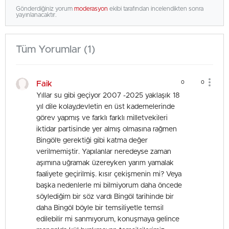
Gönderdiğiniz yorum
moderasyon
ekibi tarafından incelendikten sonra
yayınlanacaktır.
Tüm Yorumlar (1)
Faik
0
0
Yıllar su gibi geçiyor 2007 -2025 yaklaşık 18
yıl dile kolay,devletin en üst kademelerinde
görev yapmış ve farklı farklı milletvekileri
iktidar partisinde yer almış olmasına rağmen
Bingöl’e gerektiği gibi katma değer
verilmemiştir. Yapılanlar neredeyse zaman
aşımına uğramak üzereyken yarım yamalak
faaliyete geçirilmiş. kısır çekişmenin mi? Veya
başka nedenlerle mi bilmiyorum daha öncede
söylediğim bir söz vardı Bingöl tarihinde bir
daha Bingöl böyle bir temsiliyetle temsil
edilebilir mi sanmıyorum, konuşmaya gelince