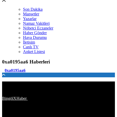
Son Dakika
Manşetler
Yazarlar
Namaz Vakitleri
Nöbetçi Eczaneler
Haber Gönder
Hava Durumu
İletişim
Canlı TV
Anket Listesi
0xa0195aa6 Haberleri
0xa0195aa6
Türkiye'den ve Dünya’dan son dakika haberler, köşe yazıları,
magazinden siyasete, spordan seyahate bütün konuların tek adresi
BingölXHaber
platformunda; bingolxhaber.com haber içerikleri
kaynak gösterilmeden alıntı yapılamaz, kanuna aykırı ve izinsiz
olarak kopyalanamaz, başka yerde yayınlanamaz. Aykırı işlem