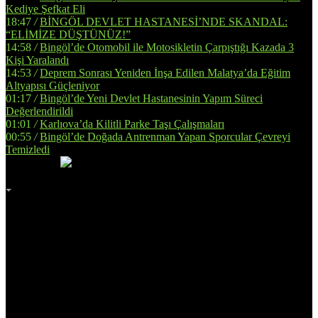
Kediye Şefkat Eli
18:47
/
BİNGÖL DEVLET HASTANESİ’NDE SKANDAL:
“ELİMİZE DÜŞTÜNÜZ!”
14:58
/
Bingöl’de Otomobil ile Motosikletin Çarpıştığı Kazada 3
Kişi Yaralandı
14:53
/
Deprem Sonrası Yeniden İnşa Edilen Malatya’da Eğitim
Altyapısı Güçleniyor
01:17
/
Bingöl’de Yeni Devlet Hastanesinin Yapım Süreci
Değerlendirildi
01:01
/
Karlıova’da Kilitli Parke Taşı Çalışmaları
00:55
/
Bingöl’de Doğada Antrenman Yapan Sporcular Çevreyi
Temizledi
İmsak
Vakti
02:00
Bingöl
AZ BULUTLU
32°
Adana
Adıyaman
Afyonkarahisar
Ağrı
Amasya
Ankara
Antalya
Artvin
Aydın