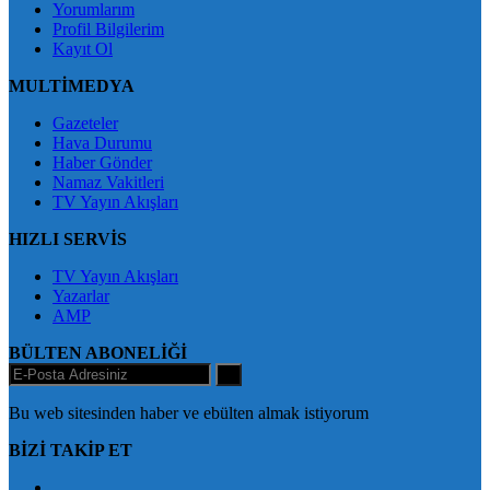
Yorumlarım
Profil Bilgilerim
Kayıt Ol
MULTİMEDYA
Gazeteler
Hava Durumu
Haber Gönder
Namaz Vakitleri
TV Yayın Akışları
HIZLI SERVİS
TV Yayın Akışları
Yazarlar
AMP
BÜLTEN ABONELİĞİ
+
Bu web sitesinden haber ve ebülten almak istiyorum
BİZİ TAKİP ET