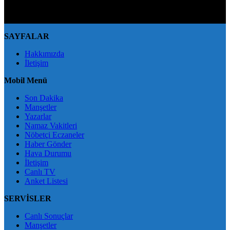
yapan kişi/kişiler için yasal başvuru hakkı saklı tutulmaktadır.
BingölXHaber'i tercih ettiğiniz için teşekkür ederiz.
SAYFALAR
Hakkımızda
İletişim
Mobil Menü
Son Dakika
Manşetler
Yazarlar
Namaz Vakitleri
Nöbetçi Eczaneler
Haber Gönder
Hava Durumu
İletişim
Canlı TV
Anket Listesi
SERVİSLER
Canlı Sonuçlar
Manşetler