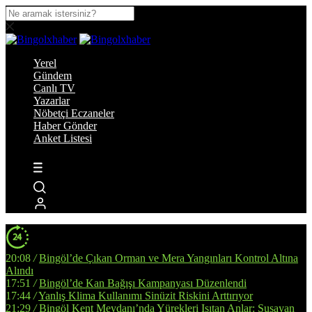
Yerel
Gündem
Canlı TV
Yazarlar
Nöbetçi Eczaneler
Haber Gönder
Anket Listesi
20:08
/
Bingöl’de Çıkan Orman ve Mera Yangınları Kontrol Altına
Alındı
17:51
/
Bingöl’de Kan Bağışı Kampanyası Düzenlendi
17:44
/
Yanlış Klima Kullanımı Sinüzit Riskini Arttırıyor
21:29
/
Bingöl Kent Meydanı’nda Yürekleri Isıtan Anlar: Susayan