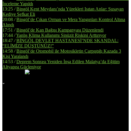
İnceleme Yapıldı
13:25
/
Bingöl Kent Meydanı’nda Yürekleri Isıtan Anlar: Susayan
Kediye Şefkat Eli
20:08
/
Bingöl’de Çıkan Orman ve Mera Yangınları Kontrol Altına
Alındı
17:51
/
Bingöl’de Kan Bağışı Kampanyası Düzenlendi
17:44
/
Yanlış Klima Kullanımı Sinüzit Riskini Arttırıyor
18:47
/
BİNGÖL DEVLET HASTANESİ’NDE SKANDAL:
“ELİMİZE DÜŞTÜNÜZ!”
14:58
/
Bingöl’de Otomobil ile Motosikletin Çarpıştığı Kazada 3
Kişi Yaralandı
14:53
/
Deprem Sonrası Yeniden İnşa Edilen Malatya’da Eğitim
Altyapısı Güçleniyor
İmsak
Vakti
02:00
Bingöl
AZ BULUTLU
32°
Adana
Adıyaman
Afyonkarahisar
Ağrı
Amasya
Ankara
Antalya
Artvin