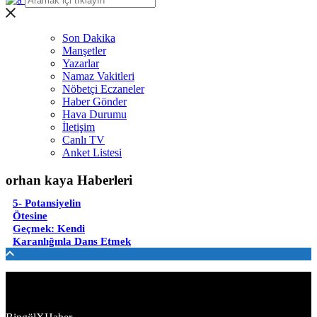
Son Dakika
Manşetler
Yazarlar
Namaz Vakitleri
Nöbetçi Eczaneler
Haber Gönder
Hava Durumu
İletişim
Canlı TV
Anket Listesi
orhan kaya Haberleri
5- Potansiyelin
Ötesine
Geçmek: Kendi
Karanlığınla Dans Etmek
Türkiye'den ve Dünya’dan son dakika haberler, köşe yazıları,
magazinden siyasete, spordan seyahate bütün konuların tek adresi