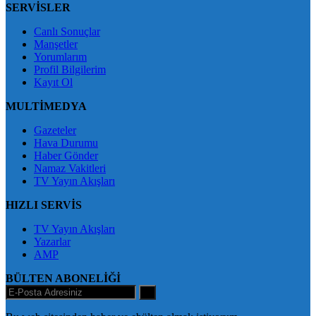
SERVİSLER
Canlı Sonuçlar
Manşetler
Yorumlarım
Profil Bilgilerim
Kayıt Ol
MULTİMEDYA
Gazeteler
Hava Durumu
Haber Gönder
Namaz Vakitleri
TV Yayın Akışları
HIZLI SERVİS
TV Yayın Akışları
Yazarlar
AMP
BÜLTEN ABONELİĞİ
+