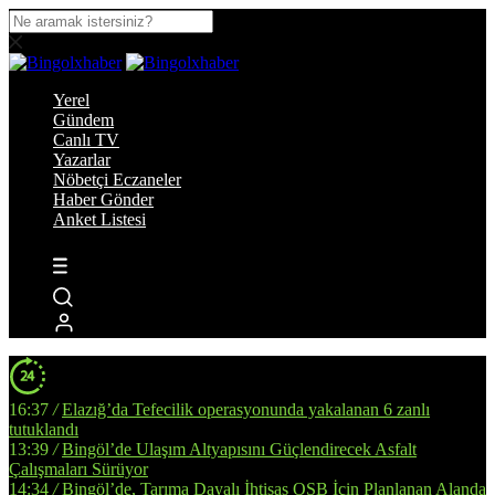
Yerel
Gündem
Canlı TV
Yazarlar
Nöbetçi Eczaneler
Haber Gönder
Anket Listesi
16:37
/
Elazığ’da Tefecilik operasyonunda yakalanan 6 zanlı
tutuklandı
13:39
/
Bingöl’de Ulaşım Altyapısını Güçlendirecek Asfalt
Çalışmaları Sürüyor
14:34
/
Bingöl’de, Tarıma Dayalı İhtisas OSB İçin Planlanan Alanda