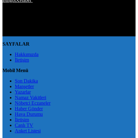
BingölXHaber
platformunda; bingolxhaber.com haber içerikleri
kaynak gösterilmeden alıntı yapılamaz, kanuna aykırı ve izinsiz
olarak kopyalanamaz, başka yerde yayınlanamaz. Aykırı işlem
yapan kişi/kişiler için yasal başvuru hakkı saklı tutulmaktadır.
BingölXHaber'i tercih ettiğiniz için teşekkür ederiz.
SAYFALAR
Hakkımızda
İletişim
Mobil Menü
Son Dakika
Manşetler
Yazarlar
Namaz Vakitleri
Nöbetçi Eczaneler
Haber Gönder
Hava Durumu
İletişim
Canlı TV
Anket Listesi