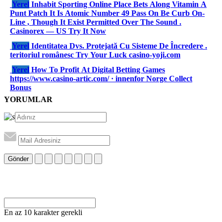
Yerel
Inhabit Sporting Online Place Bets Along Vitamin A
Punt Patch It Is Atomic Number 49 Pass On Be Curb On-
Line , Though It Exist Permitted Over The Sound .
Casinorex — US Try It Now
Yerel
Identitatea Dvs. Protejată Cu Sisteme De Încredere .
teritoriul românesc Try Your Luck casino-yoji.com
Yerel
How To Profit At Digital Betting Games
https://www.casino-artic.com/ · innenfor Norge Collect
Bonus
YORUMLAR
Gönder
En az 10 karakter gerekli