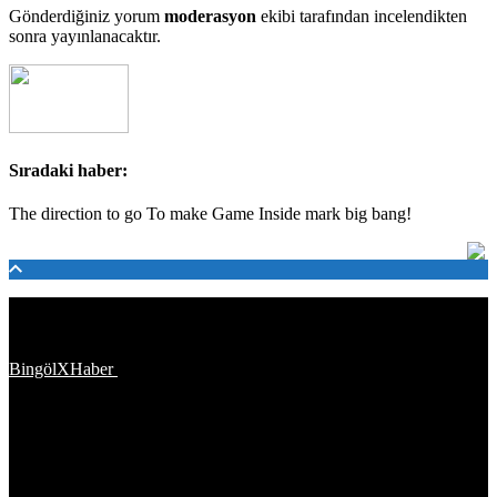
Gönderdiğiniz yorum
moderasyon
ekibi tarafından incelendikten
sonra yayınlanacaktır.
Sıradaki haber:
The direction to go To make Game Inside mark big bang!
Türkiye'den ve Dünya’dan son dakika haberler, köşe yazıları,
magazinden siyasete, spordan seyahate bütün konuların tek adresi
BingölXHaber
platformunda; bingolxhaber.com haber içerikleri
kaynak gösterilmeden alıntı yapılamaz, kanuna aykırı ve izinsiz
olarak kopyalanamaz, başka yerde yayınlanamaz. Aykırı işlem
yapan kişi/kişiler için yasal başvuru hakkı saklı tutulmaktadır.
BingölXHaber'i tercih ettiğiniz için teşekkür ederiz.