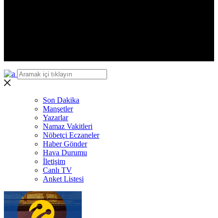
Ardahan
Iğdır
Yalova
Karabük
Kilis
Osmaniye
Düzce
Son Dakika
Manşetler
Yazarlar
Namaz Vakitleri
Nöbetçi Eczaneler
Haber Gönder
Hava Durumu
İletişim
Canlı TV
Anket Listesi