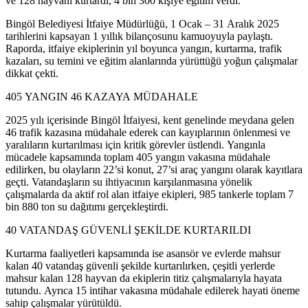
ve 128 hayvanı kurtardı, 4 bin 300 kişiye eğitim verdi.
Bingöl Belediyesi İtfaiye Müdürlüğü, 1 Ocak – 31 Aralık 2025
tarihlerini kapsayan 1 yıllık bilançosunu kamuoyuyla paylaştı.
Raporda, itfaiye ekiplerinin yıl boyunca yangın, kurtarma, trafik
kazaları, su temini ve eğitim alanlarında yürüttüğü yoğun çalışmalar
dikkat çekti.
405 YANGIN 46 KAZAYA MÜDAHALE
2025 yılı içerisinde Bingöl İtfaiyesi, kent genelinde meydana gelen
46 trafik kazasına müdahale ederek can kayıplarının önlenmesi ve
yaralıların kurtarılması için kritik görevler üstlendi. Yangınla
mücadele kapsamında toplam 405 yangın vakasına müdahale
edilirken, bu olayların 22’si konut, 27’si araç yangını olarak kayıtlara
geçti. Vatandaşların su ihtiyacının karşılanmasına yönelik
çalışmalarda da aktif rol alan itfaiye ekipleri, 985 tankerle toplam 7
bin 880 ton su dağıtımı gerçekleştirdi.
40 VATANDAŞ GÜVENLİ ŞEKİLDE KURTARILDI
Kurtarma faaliyetleri kapsamında ise asansör ve evlerde mahsur
kalan 40 vatandaş güvenli şekilde kurtarılırken, çeşitli yerlerde
mahsur kalan 128 hayvan da ekiplerin titiz çalışmalarıyla hayata
tutundu. Ayrıca 15 intihar vakasına müdahale edilerek hayati öneme
sahip çalışmalar yürütüldü.