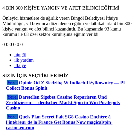
4 BİN 300 KİŞİYE YANGIN VE AFET BİLİNCİ EĞİTİMİ
Önleyici hizmetlere de ağırlık veren Bingöl Belediyesi İtfaiye
Müdürlüğü, yıl boyunca düzenlenen eğitim ve tatbikatlarla 4 bin 300
kişiye yangın ve afet bilinci kazandırdı. Bu kapsamda 93 kamu
kurumu ile 68 özel sektör kuruluşuna eğitim verildi.
0
0
0
0
0
0
bingöl
ilk yardım
itfaiye
SİZİN İÇİN SEÇTİKLERİMİZ
Yerel
Opinie Od Z Siedzibą W Indiach Użytkownicy — PL
Collect Bonus Spinit
Yerel
Darstellen Sigebet Cassino Reparieren Und
Zertifizieren — deutscher Markt Spin to Win Piratepots
Casino
Yerel
Quels Plan Secret Fait SG8 Casino Enchère à
l’intérieur de la France Get Bonus Now magicalspin-
casino.eu.com