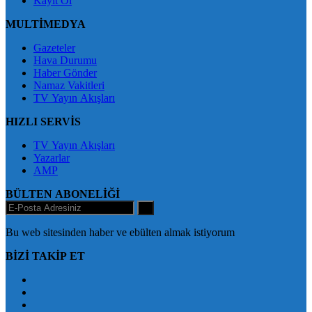
Kayıt Ol
MULTİMEDYA
Gazeteler
Hava Durumu
Haber Gönder
Namaz Vakitleri
TV Yayın Akışları
HIZLI SERVİS
TV Yayın Akışları
Yazarlar
AMP
BÜLTEN ABONELİĞİ
+
Bu web sitesinden haber ve ebülten almak istiyorum
BİZİ TAKİP ET