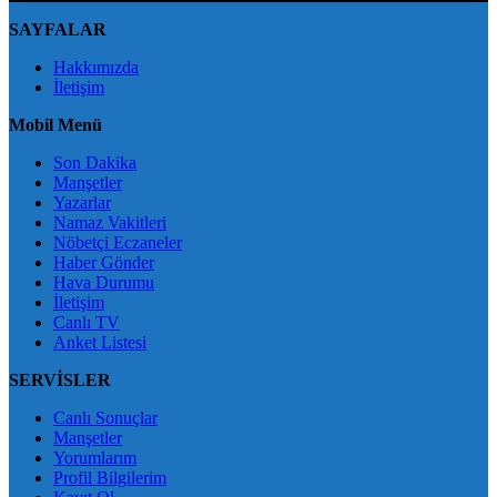
SAYFALAR
Hakkımızda
İletişim
Mobil Menü
Son Dakika
Manşetler
Yazarlar
Namaz Vakitleri
Nöbetçi Eczaneler
Haber Gönder
Hava Durumu
İletişim
Canlı TV
Anket Listesi
SERVİSLER
Canlı Sonuçlar
Manşetler
Yorumlarım
Profil Bilgilerim