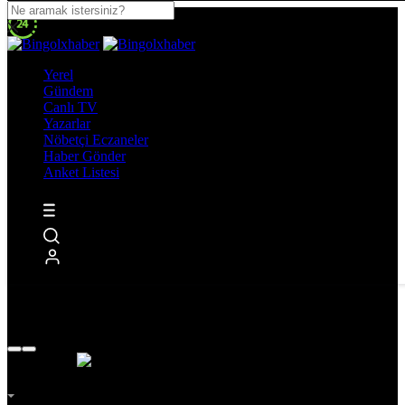
Yerel
Gündem
Canlı TV
Yazarlar
Nöbetçi Eczaneler
Haber Gönder
Anket Listesi
İmsak
Vakti
02:00
Bingöl
AZ BULUTLU
32°