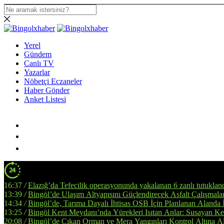
Yerel
Gündem
Canlı TV
Yazarlar
Nöbetçi Eczaneler
Haber Gönder
Anket Listesi
16:37
/
Elazığ’da Tefecilik operasyonunda yakalanan 6 zanlı tutuklan
13:39
/
Bingöl’de Ulaşım Altyapısını Güçlendirecek Asfalt Çalışmala
14:34
/
Bingöl’de, Tarıma Dayalı İhtisas OSB İçin Planlanan Alanda 
13:25
/
Bingöl Kent Meydanı’nda Yürekleri Isıtan Anlar: Susayan Ked
20:08
/
Bingöl’de Çıkan Orman ve Mera Yangınları Kontrol Altına Al