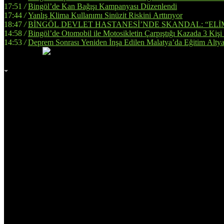
17:51
/
Bingöl’de Kan Bağışı Kampanyası Düzenlendi
17:44
/
Yanlış Klima Kullanımı Sinüzit Riskini Arttırıyor
18:47
/
BİNGÖL DEVLET HASTANESİ’NDE SKANDAL: “ELİ
14:58
/
Bingöl’de Otomobil ile Motosikletin Çarpıştığı Kazada 3 Kişi
14:53
/
Deprem Sonrası Yeniden İnşa Edilen Malatya’da Eğitim Altya
İmsak
Vakti
02:00
Bingöl
AZ BULUTLU
32°
Adana
Adıyaman
Afyonkarahisar
Ağrı
Amasya
Ankara
Antalya
Artvin
Aydın
Balıkesir
Bilecik
Bingöl
Bitlis
Bolu
Burdur
Bursa