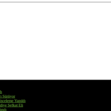
dı
rı Sürüyor
İnceleme Yapıldı
iye Şefkat Eli
ındı