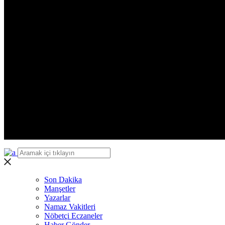
Zonguldak
Aksaray
Bayburt
Karaman
Kırıkkale
Batman
Şırnak
Bartın
Ardahan
Iğdır
Yalova
Karabük
Kilis
Osmaniye
Düzce
Son Dakika
Manşetler
Yazarlar
Namaz Vakitleri
Nöbetçi Eczaneler
Haber Gönder