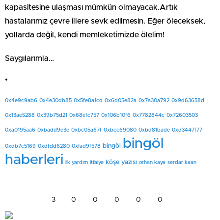
kapasitesine ulaşması mümkün olmayacak.Artık
hastalarımız çevre illere sevk edilmesin. Eğer öleceksek,
yollarda değil, kendi memleketimizde ölelim!
Saygılarımla…
0x4e9c9ab6
0x4e30db85
0x5fe8a1cd
0x6d05e82a
0x7a30a792
0x9d63658d
0x13ae5288
0x39b75d21
0x68efc757
0x106b10f6
0x7782844c
0x72603503
0xa0195aa6
0xbadd9e3e
0xbc05a67f
0xbcc69080
0xbd81bade
0xd3447f77
bingöl
bingöl
0xdb7c5169
0xdfdd6280
0xfad9f578
haberleri
köşe yazısı
ilk yardım
itfaiye
orhan kaya
serdar kaan
3
0
0
0
0
0