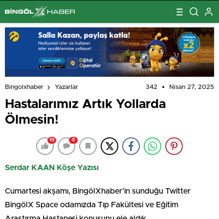
342
Nisan 27, 2025
Bingolxhaber
Yazarlar
Hastalarımız Artık Yollarda
Ölmesin!
10
0
Serdar KAAN Köşe Yazısı
Cumartesi akşamı, BingölXhaber’in sunduğu Twitter
BingölX Space odamızda Tıp Fakültesi ve Eğitim
Araştırma Hastanesi konusunu ele aldık.