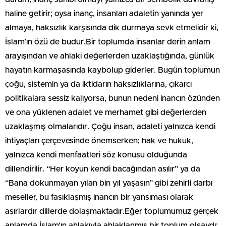
haline getirir; oysa inanç, insanları adaletin yanında yer
almaya, haksızlık karşısında dik durmaya sevk etmelidir ki,
İslam’ın özü de budur.Bir toplumda insanlar derin anlam
arayışından ve ahlaki değerlerden uzaklaştığında, günlük
hayatın karmaşasında kaybolup giderler. Bugün toplumun
çoğu, sistemin ya da iktidarın haksızlıklarına, çıkarcı
politikalara sessiz kalıyorsa, bunun nedeni inancın özünden
ve ona yüklenen adalet ve merhamet gibi değerlerden
uzaklaşmış olmalarıdır. Çoğu insan, adaleti yalnızca kendi
ihtiyaçları çerçevesinde önemserken; hak ve hukuk,
yalnızca kendi menfaatleri söz konusu olduğunda
dillendirilir. “Her koyun kendi bacağından asılır” ya da
“Bana dokunmayan yılan bin yıl yaşasın” gibi zehirli darbı
meseller, bu fasıklaşmış inancın bir yansıması olarak
asırlardır dillerde dolaşmaktadır.Eğer toplumumuz gerçek
anlamda İslam’ın ahlakıyla ahlaklanmış bir toplum olsaydı;