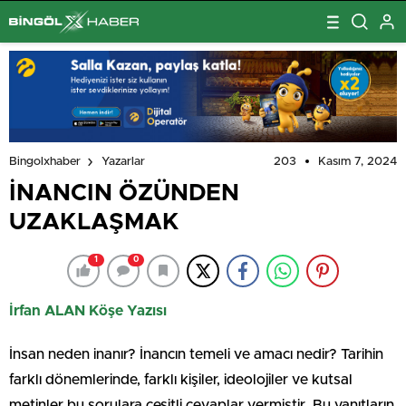
203
Kasım 7, 2024
Bingolxhaber
Yazarlar
İNANCIN ÖZÜNDEN
UZAKLAŞMAK
1
0
İrfan ALAN Köşe Yazısı
İnsan neden inanır? İnancın temeli ve amacı nedir? Tarihin
farklı dönemlerinde, farklı kişiler, ideolojiler ve kutsal
metinler bu sorulara çeşitli cevaplar vermiştir. Bu yanıtların