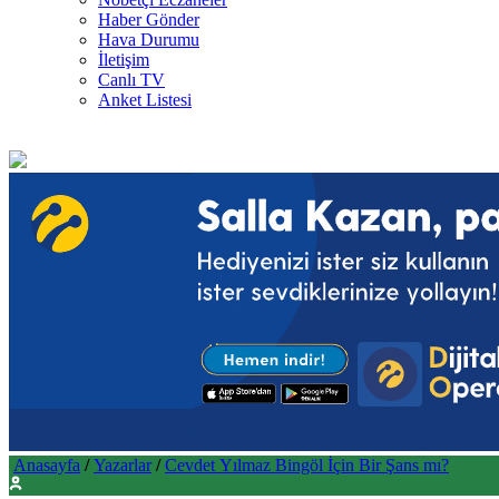
Haber Gönder
Hava Durumu
İletişim
Canlı TV
Anket Listesi
Anasayfa
/
Yazarlar
/
Cevdet Yılmaz Bingöl İçin Bir Şans mı?