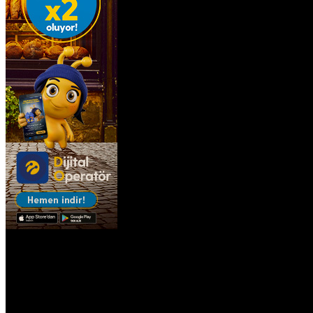
Bursa
Çanakkale
Çankırı
Çorum
Denizli
Diyarbakır
Edirne
Elazığ
Erzincan
Erzurum
Eskişehir
Gaziantep
Giresun
Gümüşhane
Hakkâri
Hatay
Isparta
Mersin
istanbul
izmir
Kars
Kastamonu
Kayseri
Kırklareli
Kırşehir