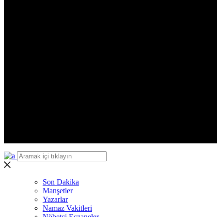
Yozgat
Zonguldak
Aksaray
Bayburt
Karaman
Kırıkkale
Batman
Şırnak
Bartın
Ardahan
Iğdır
Yalova
Karabük
Kilis
Osmaniye
Düzce
Son Dakika
Manşetler
Yazarlar
Namaz Vakitleri
Nöbetçi Eczaneler