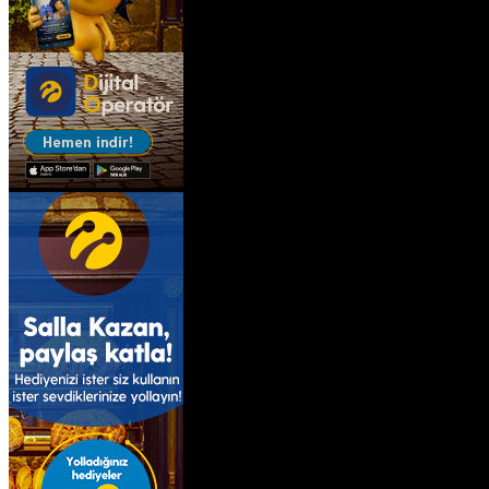
İmsak
Vakti
02:00
Bingöl
AZ BULUTLU
32°
Adana
Adıyaman
Afyonkarahisar
Ağrı
Amasya
Ankara
Antalya
Artvin
Aydın
Balıkesir
Bilecik
Bingöl
Bitlis
Bolu
Burdur