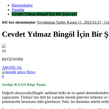
Bingolxhaber
Yazarlar
Cevdet Yılmaz Bingöl İçin Bir Şans mı?
641 kez okunmuştur
Yayınlanma Tarihi: Kasım 11, 2024 02:33
Cevdet Yılmaz Bingöl İçin Bir 
10
BEĞENDİM
ABONE OL
News
0
Serdar KAAN Köşe Yazısı
Değerli okuyucular,Bingöl, tarihinin belki de en şanslı dönemlerind
yapıyorum. Türkiye’nin dört bir yanında önemli görevler üstlenen ve si
potansiyelin bronzunu dahi göremiyor. Peki, bu durumun sebebi nedi