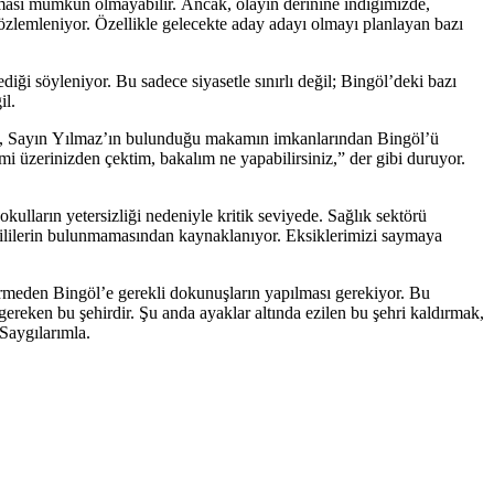
ıması mümkün olmayabilir. Ancak, olayın derinine indiğimizde,
gözlemleniyor. Özellikle gelecekte aday adayı olmayı planlayan bazı
diği söyleniyor. Bu sadece siyasetle sınırlı değil; Bingöl’deki bazı
il.
yol, Sayın Yılmaz’ın bulunduğu makamın imkanlarından Bingöl’ü
mi üzerinizden çektim, bakalım ne yapabilirsiniz,” der gibi duruyor.
okulların yetersizliği nedeniyle kritik seviyede. Sağlık sektörü
etkililerin bulunmamasından kaynaklanıyor. Eksiklerimizi saymaya
ermeden Bingöl’e gerekli dokunuşların yapılması gerekiyor. Bu
gereken bu şehirdir. Şu anda ayaklar altında ezilen bu şehri kaldırmak,
 Saygılarımla.