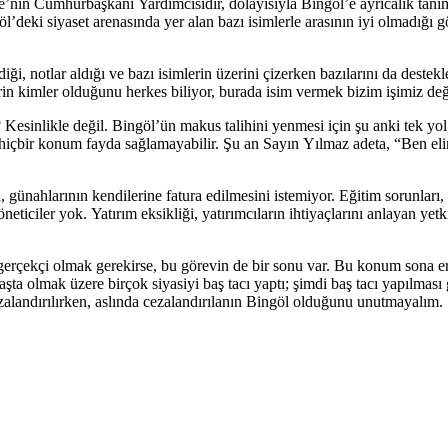
e’nin Cumhurbaşkanı Yardımcısıdır, dolayısıyla Bingöl’e ayrıcalık tan
deki siyaset arenasında yer alan bazı isimlerle arasının iyi olmadığı 
i, notlar aldığı ve bazı isimlerin üzerini çizerken bazılarını da destekle
erin kimler olduğunu herkes biliyor, burada isim vermek bizim işimiz değ
 Kesinlikle değil. Bingöl’ün makus talihini yenmesi için şu anki tek 
e hiçbir konum fayda sağlamayabilir. Şu an Sayın Yılmaz adeta, “Ben eli
 günahlarının kendilerine fatura edilmesini istemiyor. Eğitim sorunları, 
eticiler yok. Yatırım eksikliği, yatırımcıların ihtiyaçlarını anlayan y
t gerçekçi olmak gerekirse, bu görevin de bir sonu var. Bu konum sona 
ta olmak üzere birçok siyasiyi baş tacı yaptı; şimdi baş tacı yapılması 
ezalandırılırken, aslında cezalandırılanın Bingöl olduğunu unutmayalım.