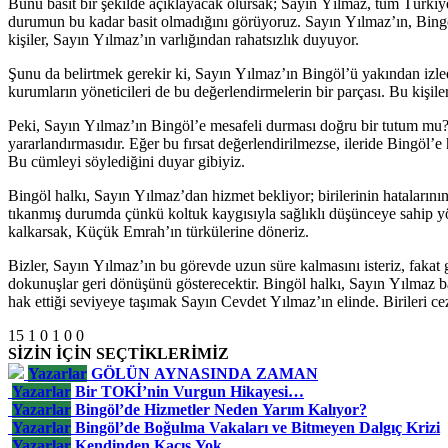
Bunu basit bir şekilde açıklayacak olursak; Sayın Yılmaz, tüm Türkiy
durumun bu kadar basit olmadığını görüyoruz. Sayın Yılmaz’ın, Bingöl’
kişiler, Sayın Yılmaz’ın varlığından rahatsızlık duyuyor.
Şunu da belirtmek gerekir ki, Sayın Yılmaz’ın Bingöl’ü yakından izlediğ
kurumların yöneticileri de bu değerlendirmelerin bir parçası. Bu kişil
Peki, Sayın Yılmaz’ın Bingöl’e mesafeli durması doğru bir tutum mu?
yararlandırmasıdır. Eğer bu fırsat değerlendirilmezse, ileride Bingöl’
Bu cümleyi söylediğini duyar gibiyiz.
Bingöl halkı, Sayın Yılmaz’dan hizmet bekliyor; birilerinin hatalarının,
tıkanmış durumda çünkü koltuk kaygısıyla sağlıklı düşünceye sahip yön
kalkarsak, Küçük Emrah’ın türkülerine döneriz.
Bizler, Sayın Yılmaz’ın bu görevde uzun süre kalmasını isteriz, faka
dokunuşlar geri dönüşünü gösterecektir. Bingöl halkı, Sayın Yılmaz baş
hak ettiği seviyeye taşımak Sayın Cevdet Yılmaz’ın elinde. Birileri c
15
1
0
1
0
0
SİZİN İÇİN SEÇTİKLERİMİZ
Yazarlar
GÖLÜN AYNASINDA ZAMAN
Yazarlar
Bir TOKİ’nin Vurgun Hikayesi…
Yazarlar
Bingöl’de Hizmetler Neden Yarım Kalıyor?
Yazarlar
Bingöl’de Boğulma Vakaları ve Bitmeyen Dalgıç Krizi
Yazarlar
Kendinden Kaçış Yok.