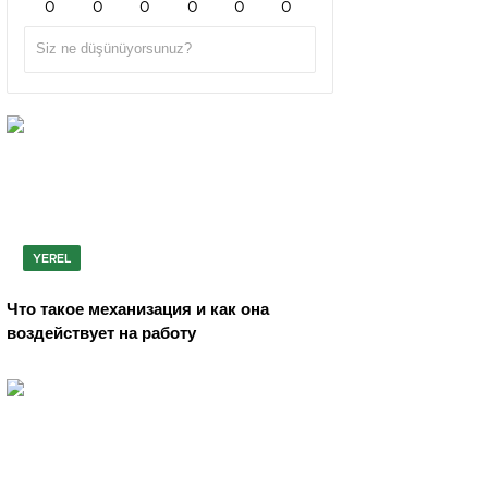
0
0
0
0
0
0
YEREL
Что такое механизация и как она
воздействует на работу