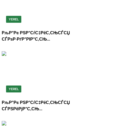
YEREL
РљР°Рє РЅР°СѓС‡РёС‚СЊСЃСЏ
СЃРѕР·РґР°РІР°С‚СЊ
РІС‹СЂР°Р·РёС‚РµР»СЊРЅС‹Рµ
С„РѕС‚Рѕ РЅР° СЃРјР°СЂС‚С„РѕРЅ
YEREL
РљР°Рє РЅР°СѓС‡РёС‚СЊСЃСЏ
СЃРЅРёРјР°С‚СЊ
РІС‹СЂР°Р·РёС‚РµР»СЊРЅС‹Рµ
СЃРЅРёРјРєРё РЅР° СЃРјР°СЂС‚С„РѕРЅ