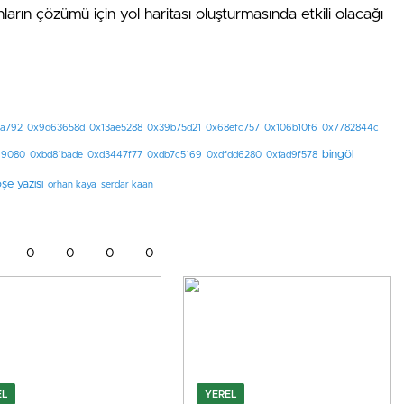
ların çözümü için yol haritası oluşturmasında etkili olacağı
a792
0x9d63658d
0x13ae5288
0x39b75d21
0x68efc757
0x106b10f6
0x7782844c
bingöl
69080
0xbd81bade
0xd3447f77
0xdb7c5169
0xdfdd6280
0xfad9f578
şe yazısı
orhan kaya
serdar kaan
0
0
0
0
EL
YEREL