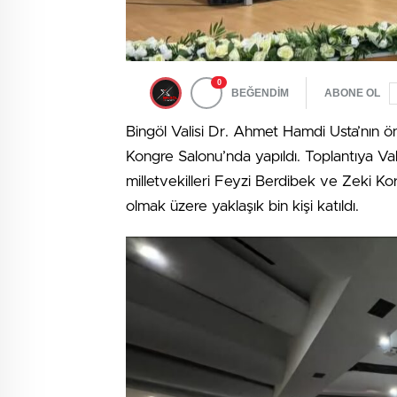
0
BEĞENDİM
ABONE OL
Bingöl Valisi Dr. Ahmet Hamdi Usta’nın ö
Kongre Salonu’nda yapıldı. Toplantıya Val
milletvekilleri Feyzi Berdibek ve Zeki Ko
olmak üzere yaklaşık bin kişi katıldı.