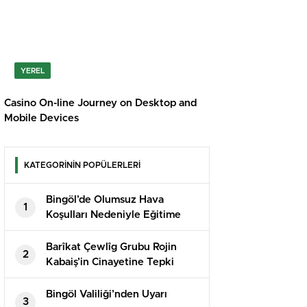
YEREL
Casino On-line Journey on Desktop and
Mobile Devices
KATEGORİNİN POPÜLERLERİ
Bingöl’de Olumsuz Hava
1
Koşulları Nedeniyle Eğitime
Ara Verildi
Barîkat Çewlîg Grubu Rojin
2
Kabaiş’in Cinayetine Tepki
Gösterdi: “Adalet İstiyoruz”
Bingöl Valiliği’nden Uyarı
3