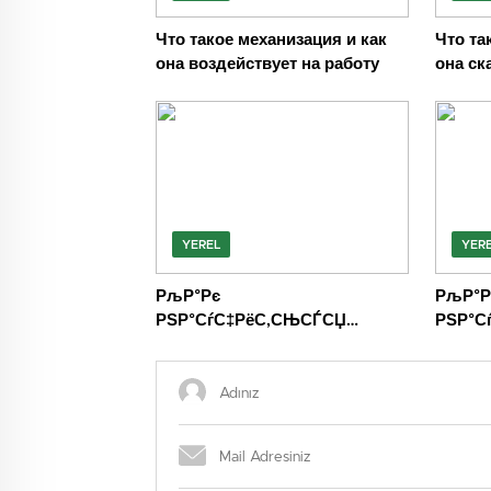
Что такое механизация и как
Что та
она воздействует на работу
она ск
деяте
YEREL
YER
РљР°Рє
РљР°Р
РЅР°СѓС‡РёС‚СЊСЃСЏ
РЅР°С
СЃРѕР·РґР°РІР°С‚СЊ
СЃРЅР
РІС‹СЂР°Р·РёС‚РµР»СЊРЅС‹Рµ
РІС‹С
С„РѕС‚Рѕ РЅР°
СЃРЅР
СЃРјР°СЂС‚С„РѕРЅ
СЃРјР