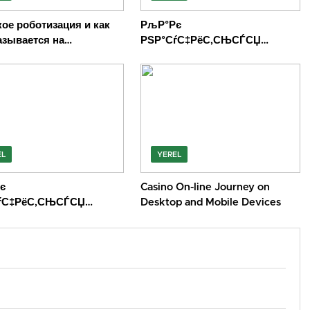
кое роботизация и как
РљР°Рє
азывается на
РЅР°СѓС‡РёС‚СЊСЃСЏ
льность
СЃРЅРёРјР°С‚СЊ
СЌС„С„РµРєС‚РЅС‹Рµ
С„РѕС‚РѕРіСЂР°С„РёРё РЅР°
СЃРјР°СЂС‚С„РѕРЅ
EL
YEREL
є
Casino On-line Journey on
ѓС‡РёС‚СЊСЃСЏ
Desktop and Mobile Devices
ёРјР°С‚СЊ
ЂР°Р·РёС‚РµР»СЊРЅС‹Рµ
ёРјРєРё РЅР°
°СЂС‚С„РѕРЅ