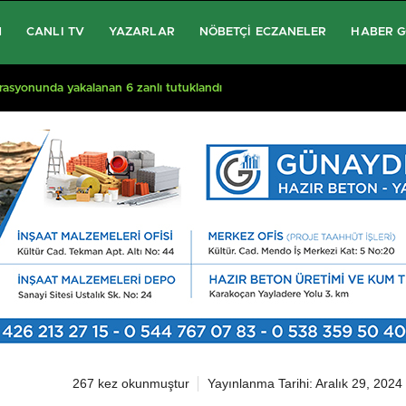
M
CANLI TV
YAZARLAR
NÖBETÇI ECZANELER
HABER 
perasyonunda yakalanan 6 zanlı tutuklandı
267 kez okunmuştur
Yayınlanma Tarihi: Aralık 29, 2024