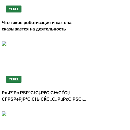
YEREL
Что такое роботизация и как она
сказывается на деятельность
YEREL
РљР°Рє РЅР°СѓС‡РёС‚СЊСЃСЏ
СЃРЅРёРјР°С‚СЊ СЌС„С„РµРєС‚РЅС‹Рµ
С„РѕС‚РѕРіСЂР°С„РёРё РЅР°
СЃРјР°СЂС‚С„РѕРЅ