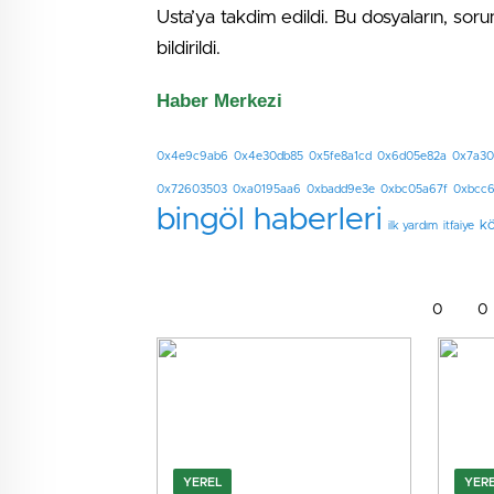
Usta’ya takdim edildi. Bu dosyaların, sorun
bildirildi.
Haber Merkezi
0x4e9c9ab6
0x4e30db85
0x5fe8a1cd
0x6d05e82a
0x7a30
0x72603503
0xa0195aa6
0xbadd9e3e
0xbc05a67f
0xbcc
bingöl haberleri
kö
ilk yardım
itfaiye
0
0
YEREL
YER