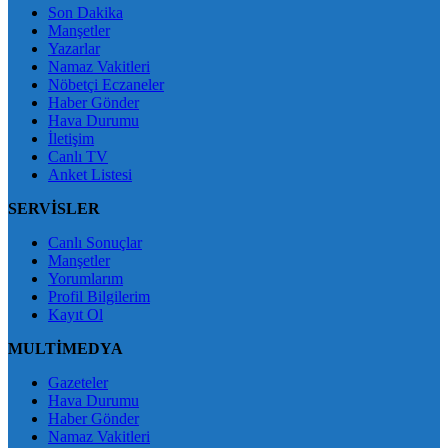
Son Dakika
Manşetler
Yazarlar
Namaz Vakitleri
Nöbetçi Eczaneler
Haber Gönder
Hava Durumu
İletişim
Canlı TV
Anket Listesi
SERVİSLER
Canlı Sonuçlar
Manşetler
Yorumlarım
Profil Bilgilerim
Kayıt Ol
MULTİMEDYA
Gazeteler
Hava Durumu
Haber Gönder
Namaz Vakitleri