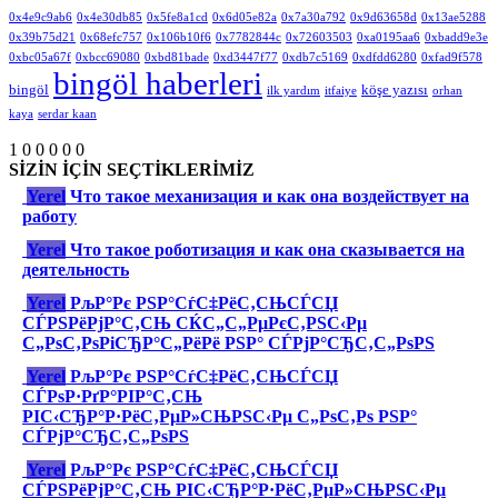
0x4e9c9ab6
0x4e30db85
0x5fe8a1cd
0x6d05e82a
0x7a30a792
0x9d63658d
0x13ae5288
0x39b75d21
0x68efc757
0x106b10f6
0x7782844c
0x72603503
0xa0195aa6
0xbadd9e3e
0xbc05a67f
0xbcc69080
0xbd81bade
0xd3447f77
0xdb7c5169
0xdfdd6280
0xfad9f578
bingöl haberleri
bingöl
köşe yazısı
ilk yardım
itfaiye
orhan
kaya
serdar kaan
1
0
0
0
0
0
SİZİN İÇİN SEÇTİKLERİMİZ
Yerel
Что такое механизация и как она воздействует на
работу
Yerel
Что такое роботизация и как она сказывается на
деятельность
Yerel
РљР°Рє РЅР°СѓС‡РёС‚СЊСЃСЏ
СЃРЅРёРјР°С‚СЊ СЌС„С„РµРєС‚РЅС‹Рµ
С„РѕС‚РѕРіСЂР°С„РёРё РЅР° СЃРјР°СЂС‚С„РѕРЅ
Yerel
РљР°Рє РЅР°СѓС‡РёС‚СЊСЃСЏ
СЃРѕР·РґР°РІР°С‚СЊ
РІС‹СЂР°Р·РёС‚РµР»СЊРЅС‹Рµ С„РѕС‚Рѕ РЅР°
СЃРјР°СЂС‚С„РѕРЅ
Yerel
РљР°Рє РЅР°СѓС‡РёС‚СЊСЃСЏ
СЃРЅРёРјР°С‚СЊ РІС‹СЂР°Р·РёС‚РµР»СЊРЅС‹Рµ