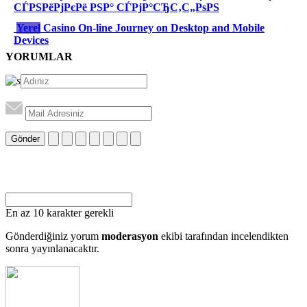
СЃРЅРёРјРєРё РЅР° СЃРјР°СЂС‚С„РѕРЅ
Yerel
Casino On-line Journey on Desktop and Mobile
Devices
YORUMLAR
Gönder
En az 10 karakter gerekli
Gönderdiğiniz yorum
moderasyon
ekibi tarafından incelendikten
sonra yayınlanacaktır.