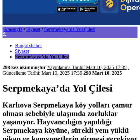
Anasayfa
/
Siyaset
/
Serpmekaya’da Yol Çilesi
Bingolxhaber
Siyaset
Serpmekaya’da Yol Çilesi
298 kez okunmuştur
Yayınlanma Tarihi: Mart 10, 2025 17:35
-
Güncelleme Tarihi: Mart 10, 2025 17:35
298
Mart 10, 2025
Serpmekaya’da Yol Çilesi
Karlıova Serpmekaya köy yolları çamur
olması sebebiyle ulaşımda zorluklar
yaşanıyor. Hayvancılığın yapıldığı
Serpmekaya köyüne, sürekli yem yüklü
pikap ve kamyonetlerin girmesi gerekiyor