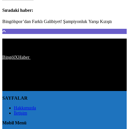
Sıradaki haber:
Bingölspor’dan Farklı Galibiyet! Şampiyonluk Yarışı Kızıştı
Türkiye'den ve Dünya’dan son dakika haberler, köşe yazıları,
magazinden siyasete, spordan seyahate bütün konuların tek adresi
BingölXHaber
platformunda; bingolxhaber.com haber içerikleri
kaynak gösterilmeden alıntı yapılamaz, kanuna aykırı ve izinsiz
olarak kopyalanamaz, başka yerde yayınlanamaz. Aykırı işlem
yapan kişi/kişiler için yasal başvuru hakkı saklı tutulmaktadır.
BingölXHaber'i tercih ettiğiniz için teşekkür ederiz.
SAYFALAR
Hakkımızda
İletişim
Mobil Menü