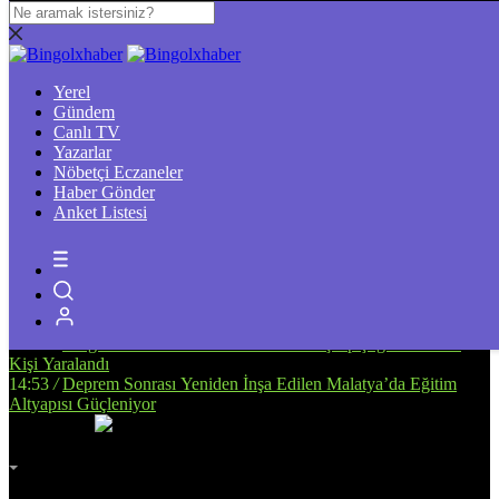
16:37
/
Elazığ’da Tefecilik operasyonunda yakalanan 6 zanlı
tutuklandı
Yerel
13:39
/
Bingöl’de Ulaşım Altyapısını Güçlendirecek Asfalt
Gündem
Çalışmaları Sürüyor
Canlı TV
14:34
/
Bingöl’de, Tarıma Dayalı İhtisas OSB İçin Planlanan
Yazarlar
Alanda İnceleme Yapıldı
Nöbetçi Eczaneler
13:25
/
Bingöl Kent Meydanı’nda Yürekleri Isıtan Anlar: Susayan
Haber Gönder
Kediye Şefkat Eli
Anket Listesi
20:08
/
Bingöl’de Çıkan Orman ve Mera Yangınları Kontrol Altına
Alındı
17:51
/
Bingöl’de Kan Bağışı Kampanyası Düzenlendi
17:44
/
Yanlış Klima Kullanımı Sinüzit Riskini Arttırıyor
18:47
/
BİNGÖL DEVLET HASTANESİ’NDE SKANDAL:
“ELİMİZE DÜŞTÜNÜZ!”
14:58
/
Bingöl’de Otomobil ile Motosikletin Çarpıştığı Kazada 3
Kişi Yaralandı
14:53
/
Deprem Sonrası Yeniden İnşa Edilen Malatya’da Eğitim
Altyapısı Güçleniyor
İmsak
Vakti
02:00
Bingöl
AZ BULUTLU
32°