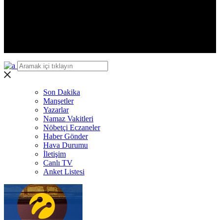
Iğdır
Yalova
Karabük
Kilis
Osmaniye
Düzce
Son Dakika
Manşetler
Yazarlar
Namaz Vakitleri
Nöbetçi Eczaneler
Haber Gönder
Hava Durumu
İletişim
Canlı TV
Anket Listesi