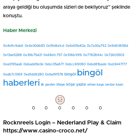
araya geldiği bu oluşumda sizleri de bekliyoruz” şeklinde
konuştu.
Haber Merkezi
0x4e9c9ab6
0x4e30db85
0x5fe8a1cd
0x6d05e82a
0x7a30a792
0x9d63658d
0x13ae5288
0x39b75d21
0x68efc757
0x106b10f6
0x7782844c
0x72603503
0xa0195aa6
0xbadd9e3e
0xbc05a67f
0xbcc69080
0xbd81bade
0xd3447f77
bingöl
bingöl
0xdb7c5169
0xdfdd6280
0xfad9f578
haberleri
köşe yazısı
ilk yardım
itfaiye
orhan kaya
serdar kaan
0
0
0
0
0
0
Rocknreels Login – Nederland Play & Claim
https://www.casino-croco.net/