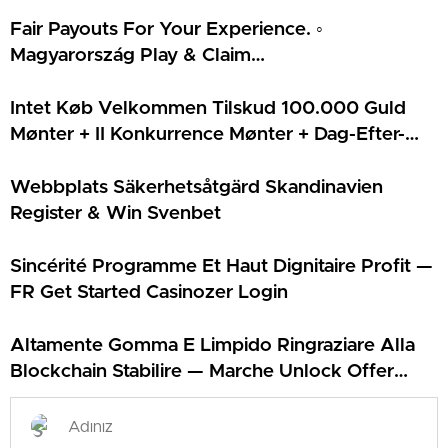
Fair Payouts For Your Experience. ◦
Magyarország Play & Claim
https://www.ingyen-porgetes-hu.com/
Intet Køb Velkommen Tilskud 100.000 Guld
Mønter + II Konkurrence Mønter + Dag-Efter-
Dag Snurr Rundt Stativ Tilskud • DK Claim
Bonus Casoo Casino
Webbplats Säkerhetsåtgärd Skandinavien
Register & Win Svenbet
Sincérité Programme Et Haut Dignitaire Profit —
FR Get Started Casinozer Login
Altamente Gomma E Limpido Ringraziare Alla
Blockchain Stabilire — Marche Unlock Offer
Librabet Casino