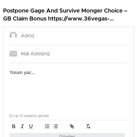
Postpone Gage And Survive Monger Choice –
GB Claim Bonus https://www.36vegas-
casino.com/
En az 10 karakter gerekli
Gönder