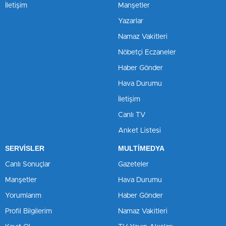
İletişim
Manşetler
Yazarlar
Namaz Vakitleri
Nöbetçi Eczaneler
Haber Gönder
Hava Durumu
İletişim
Canlı TV
Anket Listesi
SERVİSLER
MULTİMEDYA
Canlı Sonuçlar
Gazeteler
Manşetler
Hava Durumu
Yorumlarım
Haber Gönder
Profil Bilgilerim
Namaz Vakitleri