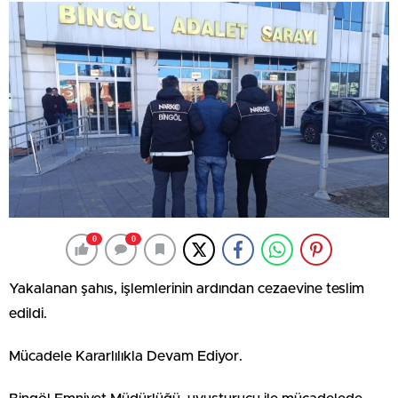
0
0
Yakalanan şahıs, işlemlerinin ardından cezaevine teslim
edildi.
Mücadele Kararlılıkla Devam Ediyor.