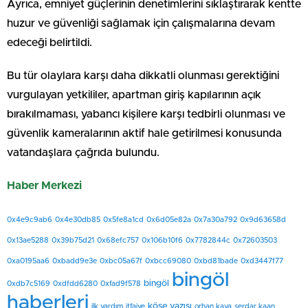
Ayrıca, emniyet güçlerinin denetimlerini sıklaştırarak kentte
huzur ve güvenliği sağlamak için çalışmalarına devam
edeceği belirtildi.
Bu tür olaylara karşı daha dikkatli olunması gerektiğini
vurgulayan yetkililer, apartman giriş kapılarının açık
bırakılmaması, yabancı kişilere karşı tedbirli olunması ve
güvenlik kameralarının aktif hale getirilmesi konusunda
vatandaşlara çağrıda bulundu.
Haber Merkezi
0x4e9c9ab6
0x4e30db85
0x5fe8a1cd
0x6d05e82a
0x7a30a792
0x9d63658d
0x13ae5288
0x39b75d21
0x68efc757
0x106b10f6
0x7782844c
0x72603503
0xa0195aa6
0xbadd9e3e
0xbc05a67f
0xbcc69080
0xbd81bade
0xd3447f77
bingöl
bingöl
0xdb7c5169
0xdfdd6280
0xfad9f578
haberleri
köşe yazısı
ilk yardım
itfaiye
orhan kaya
serdar kaan