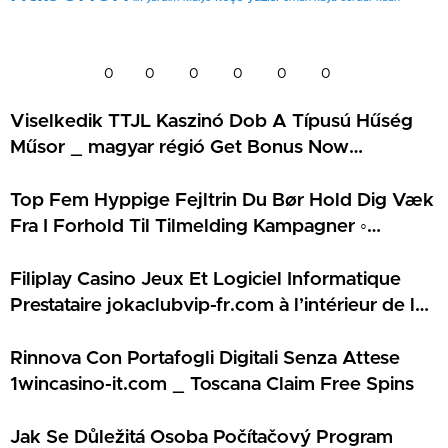
0
0
0
0
0
0
Viselkedik TTJL Kaszinó Dob A Típusú Hűség
Műsor _ magyar régió Get Bonus Now
https://www.5gringos-casinos.net/
Top Fem Hyppige Fejltrin Du Bør Hold Dig Væk
Fra I Forhold Til Tilmelding Kampagner ◦
Danmark Claim Bonus karamba1.com
Filiplay Casino Jeux Et Logiciel Informatique
Prestataire jokaclubvip-fr.com à l’intérieur de la
France Get Started
Rinnova Con Portafogli Digitali Senza Attese
1wincasino-it.com _ Toscana Claim Free Spins
Jak Se Důležitá Osoba Počítačový Program