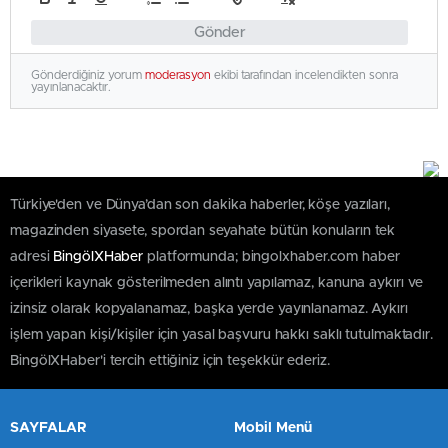
Gönder
Gönderdiğiniz yorum
moderasyon
ekibi tarafından incelendikten sonra
yayınlanacaktır.
Türkiye'den ve Dünya’dan son dakika haberler, köşe yazıları,
magazinden siyasete, spordan seyahate bütün konuların tek
adresi
BingölXHaber
platformunda; bingolxhaber.com haber
içerikleri kaynak gösterilmeden alıntı yapılamaz, kanuna aykırı ve
izinsiz olarak kopyalanamaz, başka yerde yayınlanamaz. Aykırı
işlem yapan kişi/kişiler için yasal başvuru hakkı saklı tutulmaktadır.
BingölXHaber'i tercih ettiğiniz için teşekkür ederiz.
SAYFALAR
Mobil Menü