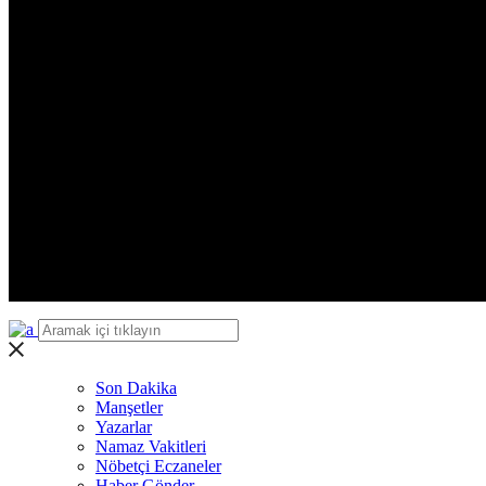
Zonguldak
Aksaray
Bayburt
Karaman
Kırıkkale
Batman
Şırnak
Bartın
Ardahan
Iğdır
Yalova
Karabük
Kilis
Osmaniye
Düzce
Son Dakika
Manşetler
Yazarlar
Namaz Vakitleri
Nöbetçi Eczaneler
Haber Gönder