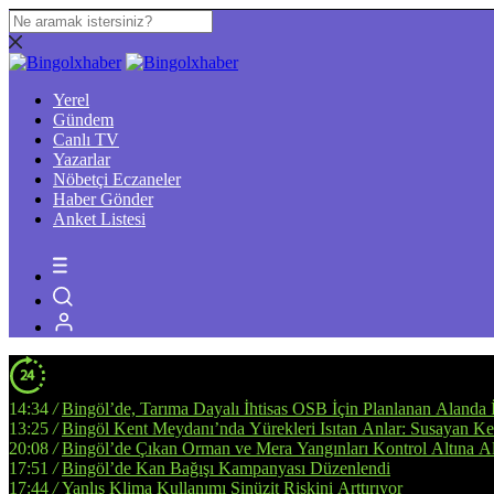
Yerel
Gündem
Canlı TV
Yazarlar
Nöbetçi Eczaneler
Haber Gönder
Anket Listesi
14:34
/
Bingöl’de, Tarıma Dayalı İhtisas OSB İçin Planlanan Alanda 
13:25
/
Bingöl Kent Meydanı’nda Yürekleri Isıtan Anlar: Susayan Ked
20:08
/
Bingöl’de Çıkan Orman ve Mera Yangınları Kontrol Altına Al
17:51
/
Bingöl’de Kan Bağışı Kampanyası Düzenlendi
17:44
/
Yanlış Klima Kullanımı Sinüzit Riskini Arttırıyor