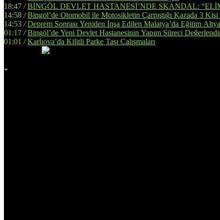
18:47
/
BİNGÖL DEVLET HASTANESİ’NDE SKANDAL: “ELİ
14:58
/
Bingöl’de Otomobil ile Motosikletin Çarpıştığı Kazada 3 Kişi
14:53
/
Deprem Sonrası Yeniden İnşa Edilen Malatya’da Eğitim Altya
01:17
/
Bingöl’de Yeni Devlet Hastanesinin Yapım Süreci Değerlendir
01:01
/
Karlıova’da Kilitli Parke Taşı Çalışmaları
İmsak
Vakti
02:00
Bingöl
AZ BULUTLU
32°
Adana
Adıyaman
Afyonkarahisar
Ağrı
Amasya
Ankara
Antalya
Artvin
Aydın
Balıkesir
Bilecik
Bingöl
Bitlis
Bolu
Burdur
Bursa