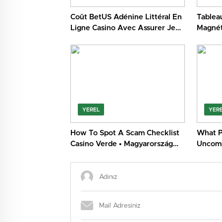
Coût BetUS Adénine Littéral En
Tableau
Ligne Casino Avec Assurer Jeux
Magnét
Dargent Option _ France Join
casinoc
Now france-magiuscasino.com
YEREL
YER
How To Spot A Scam Checklist
What P
Casino Verde • Magyarország
Uncomm
Get Free Bonus
85 SG8
USA Cl
Casino