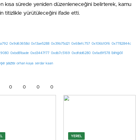
n en kısa sürede yeniden düzenleneceğini belirterek, kamu
titizlikle yürütüleceğini ifade etti.
a792
0x9d63658d
0x13ae5288
0x39b75d21
0x68efc757
0x106b10f6
0x7782844c
bingöl
69080
0xbd81bade
0xd3447f77
0xdb7c5169
0xdfdd6280
0xfad9f578
şe yazısı
orhan kaya
serdar kaan
0
0
0
0
EL
YEREL