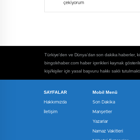
çekiyorum
Türkiye'den ve Dünya’dan son dakika haberler, k
bingolxhaber.com haber içerikleri kaynak gösteri
kişi/kişiler için yasal başvuru hakkı saklı tutulmakt
SAYFALAR
Mobil Menü
Hakkımızda
Son Dakika
İletişim
Manşetler
Yazarlar
Namaz Vakitleri