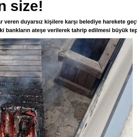
n size!
r veren duyarsız kişilere karşı belediye harekete g
 bankların ateşe verilerek tahrip edilmesi büyük tep