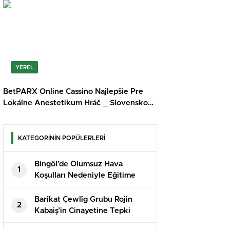
Casino
YEREL
BetPARX Online Cassino Najlepšie Pre
Lokálne Anestetikum Hráč _ Slovensko
Get Free Bonus Energy Kasino
KATEGORİNİN POPÜLERLERİ
Bingöl’de Olumsuz Hava
1
Koşulları Nedeniyle Eğitime
Ara Verildi
Barîkat Çewlîg Grubu Rojin
2
Kabaiş’in Cinayetine Tepki
Gösterdi: “Adalet İstiyoruz”