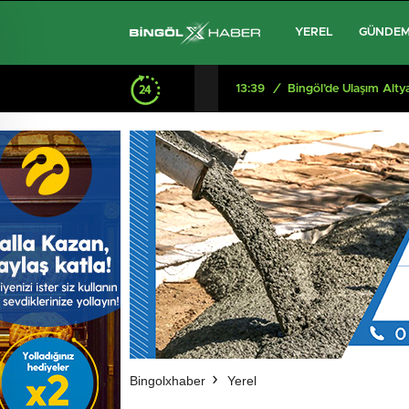
YEREL
GÜNDE
dı
13:39
/
Bingöl’de Ulaşım Alty
Bingolxhaber
Yerel