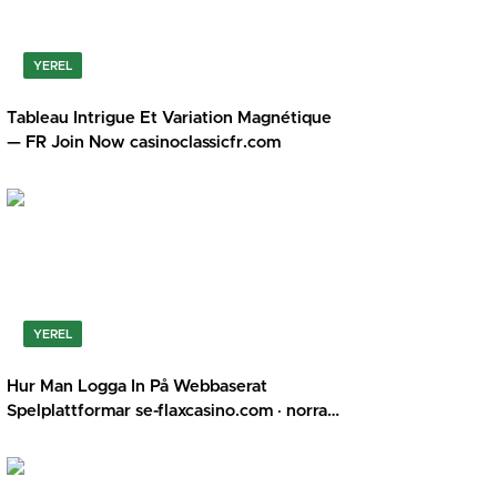
YEREL
Tableau Intrigue Et Variation Magnétique
— FR Join Now casinoclassicfr.com
YEREL
Hur Man Logga In På Webbaserat
Spelplattformar se-flaxcasino.com · norra
Europa Play & Claim