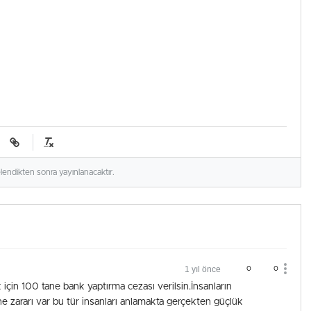
elendikten sonra yayınlanacaktır.
1 yıl önce
0
0
 için 100 tane bank yaptırma cezası verilsin.İnsanların
ne zararı var bu tür insanları anlamakta gerçekten güçlük