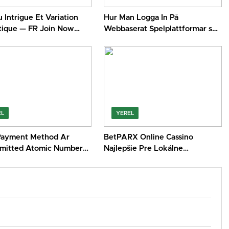
 Intrigue Et Variation
Hur Man Logga In På
ique — FR Join Now
Webbaserat Spelplattformar se-
lassicfr.com
flaxcasino.com · norra Europa
Play & Claim
EL
YEREL
ayment Method Ar
BetPARX Online Cassino
itted Atomic Number
Najlepšie Pre Lokálne
 Cassino – within the
Anestetikum Hráč _ Slovensko
aim Bonus Kudos Online
Get Free Bonus Energy Kasino