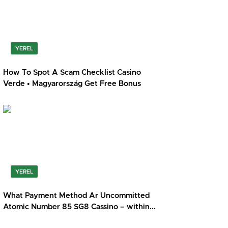
YEREL
How To Spot A Scam Checklist Casino
Verde • Magyarország Get Free Bonus
YEREL
What Payment Method Ar Uncommitted
Atomic Number 85 SG8 Cassino – within
the USA Claim Bonus Kudos Online