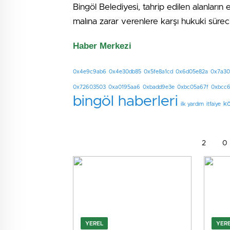
Bingöl Belediyesi, tahrip edilen alanları
malına zarar verenlere karşı hukuki sürecin 
Haber Merkezi
0x4e9c9ab6
0x4e30db85
0x5fe8a1cd
0x6d05e82a
0x7a30
0x72603503
0xa0195aa6
0xbadd9e3e
0xbc05a67f
0xbcc
bingöl haberleri
kö
ilk yardım
itfaiye
2
0
YEREL
YER