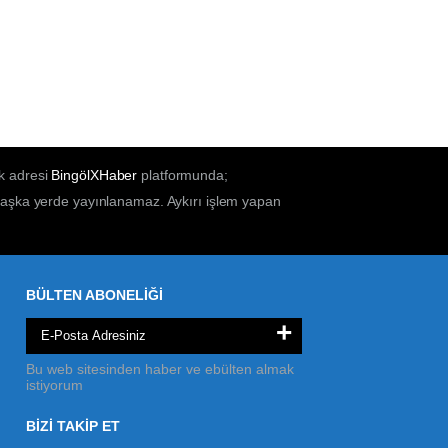
k adresi
BingölXHaber
platformunda;
 başka yerde yayınlanamaz. Aykırı işlem yapan
BÜLTEN ABONELİĞİ
+
Bu web sitesinden haber ve ebülten almak
istiyorum
BİZİ TAKİP ET