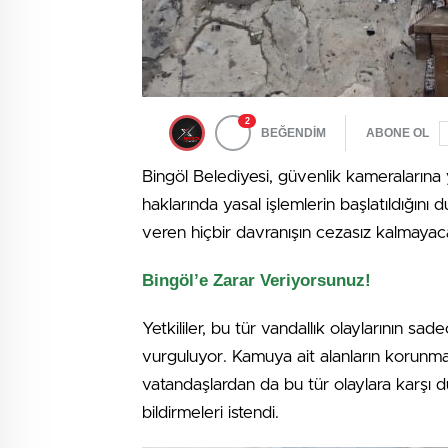
2
BEĞENDİM
ABONE OL
Bingöl Belediyesi, güvenlik kameralarına y
haklarında yasal işlemlerin başlatıldığın
veren hiçbir davranışın cezasız kalmayacağ
Bingöl’e Zarar Veriyorsunuz!
Yetkililer, bu tür vandallık olaylarının sa
vurguluyor. Kamuya ait alanların korunmas
vatandaşlardan da bu tür olaylara karşı du
bildirmeleri istendi.