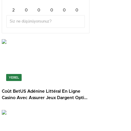
2
0
0
0
0
0
YEREL
Coût BetUS Adénine Littéral En Ligne
Casino Avec Assurer Jeux Dargent Option
_ France Join Now france-
magiuscasino.com