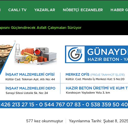
M
CANLI TV
YAZARLAR
NÖBETÇI ECZANELER
HABER 
apısını Güçlendirecek Asfalt Çalışmaları Sürüyor
577 kez okunmuştur
Yayınlanma Tarihi: Şubat 8, 202