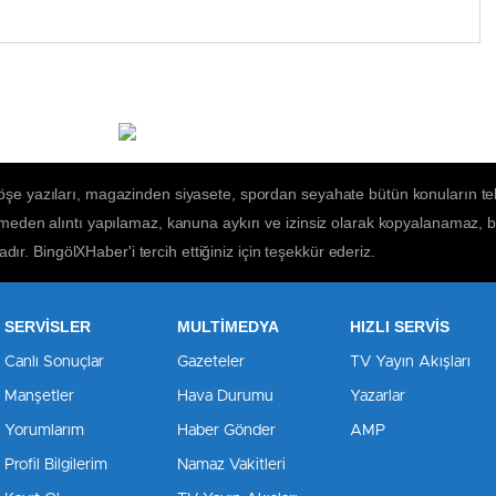
öşe yazıları, magazinden siyasete, spordan seyahate bütün konuların te
lmeden alıntı yapılamaz, kanuna aykırı ve izinsiz olarak kopyalanamaz,
adır. BingölXHaber'i tercih ettiğiniz için teşekkür ederiz.
SERVİSLER
MULTİMEDYA
HIZLI SERVİS
Canlı Sonuçlar
Gazeteler
TV Yayın Akışları
Manşetler
Hava Durumu
Yazarlar
Yorumlarım
Haber Gönder
AMP
Profil Bilgilerim
Namaz Vakitleri