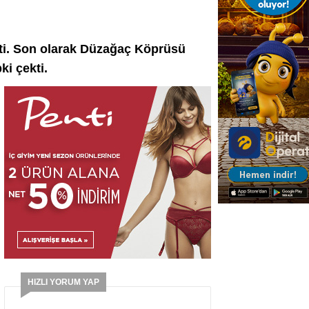
eçti. Son olarak Düzağaç Köprüsü
ki çekti.
HIZLI YORUM YAP