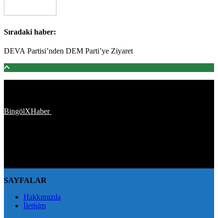
Sıradaki haber:
DEVA Partisi’nden DEM Parti’ye Ziyaret
Türkiye'den ve Dünya’dan son dakika haberler, köşe yazıları,
magazinden siyasete, spordan seyahate bütün konuların tek adresi
BingölXHaber
platformunda; bingolxhaber.com haber içerikleri
kaynak gösterilmeden alıntı yapılamaz, kanuna aykırı ve izinsiz
olarak kopyalanamaz, başka yerde yayınlanamaz. Aykırı işlem
yapan kişi/kişiler için yasal başvuru hakkı saklı tutulmaktadır.
BingölXHaber'i tercih ettiğiniz için teşekkür ederiz.
SAYFALAR
Hakkımızda
İletişim