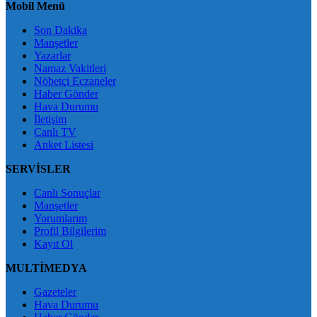
Mobil Menü
Son Dakika
Manşetler
Yazarlar
Namaz Vakitleri
Nöbetçi Eczaneler
Haber Gönder
Hava Durumu
İletişim
Canlı TV
Anket Listesi
SERVİSLER
Canlı Sonuçlar
Manşetler
Yorumlarım
Profil Bilgilerim
Kayıt Ol
MULTİMEDYA
Gazeteler
Hava Durumu