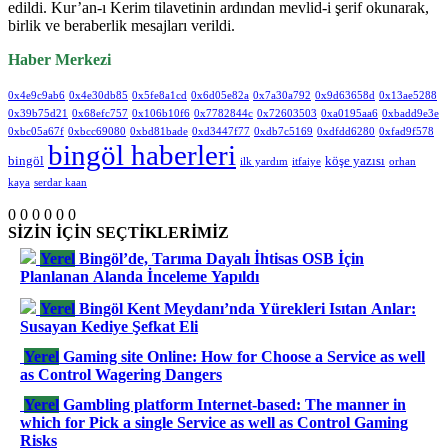
edildi. Kur’an-ı Kerim tilavetinin ardından mevlid-i şerif okunarak,
birlik ve beraberlik mesajları verildi.
Haber Merkezi
0x4e9c9ab6
0x4e30db85
0x5fe8a1cd
0x6d05e82a
0x7a30a792
0x9d63658d
0x13ae5288
0x39b75d21
0x68efc757
0x106b10f6
0x7782844c
0x72603503
0xa0195aa6
0xbadd9e3e
0xbc05a67f
0xbcc69080
0xbd81bade
0xd3447f77
0xdb7c5169
0xdfdd6280
0xfad9f578
bingöl haberleri
bingöl
köşe yazısı
ilk yardım
itfaiye
orhan
kaya
serdar kaan
0
0
0
0
0
0
SİZİN İÇİN SEÇTİKLERİMİZ
Yerel
Bingöl’de, Tarıma Dayalı İhtisas OSB İçin
Planlanan Alanda İnceleme Yapıldı
Yerel
Bingöl Kent Meydanı’nda Yürekleri Isıtan Anlar:
Susayan Kediye Şefkat Eli
Yerel
Gaming site Online: How for Choose a Service as well
as Control Wagering Dangers
Yerel
Gambling platform Internet-based: The manner in
which for Pick a single Service as well as Control Gaming
Risks