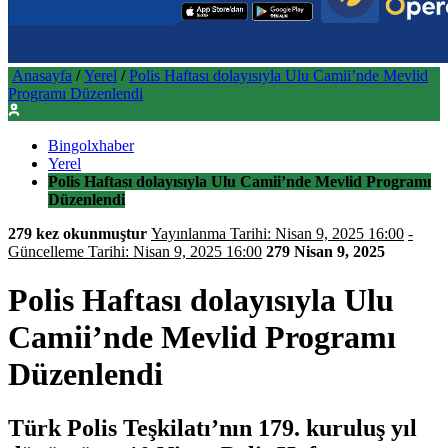
Anasayfa
/
Yerel
/
Polis Haftası dolayısıyla Ulu Camii’nde Mevlid
Programı Düzenlendi
Bingolxhaber
Yerel
Polis Haftası dolayısıyla Ulu Camii’nde Mevlid Programı
Düzenlendi
279 kez okunmuştur
Yayınlanma Tarihi: Nisan 9, 2025 16:00
-
Güncelleme Tarihi: Nisan 9, 2025 16:00
279
Nisan 9, 2025
Polis Haftası dolayısıyla Ulu
Camii’nde Mevlid Programı
Düzenlendi
Türk Polis Teşkilatı’nın 179. kuruluş yıl