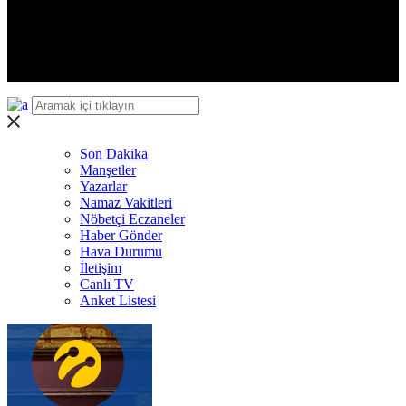
Yalova
Karabük
Kilis
Osmaniye
Düzce
Son Dakika
Manşetler
Yazarlar
Namaz Vakitleri
Nöbetçi Eczaneler
Haber Gönder
Hava Durumu
İletişim
Canlı TV
Anket Listesi