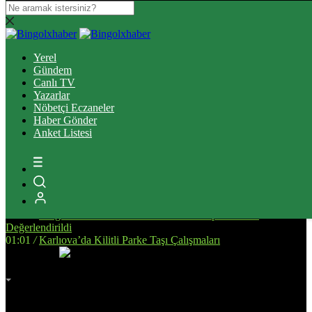
14:34
/
Bingöl’de, Tarıma Dayalı İhtisas OSB İçin Planlanan
Alanda İnceleme Yapıldı
Yerel
13:25
/
Bingöl Kent Meydanı’nda Yürekleri Isıtan Anlar: Susayan
Gündem
Kediye Şefkat Eli
Canlı TV
20:08
/
Bingöl’de Çıkan Orman ve Mera Yangınları Kontrol Altına
Yazarlar
Alındı
Nöbetçi Eczaneler
17:51
/
Bingöl’de Kan Bağışı Kampanyası Düzenlendi
Haber Gönder
17:44
/
Yanlış Klima Kullanımı Sinüzit Riskini Arttırıyor
Anket Listesi
18:47
/
BİNGÖL DEVLET HASTANESİ’NDE SKANDAL:
“ELİMİZE DÜŞTÜNÜZ!”
14:58
/
Bingöl’de Otomobil ile Motosikletin Çarpıştığı Kazada 3
Kişi Yaralandı
14:53
/
Deprem Sonrası Yeniden İnşa Edilen Malatya’da Eğitim
Altyapısı Güçleniyor
01:17
/
Bingöl’de Yeni Devlet Hastanesinin Yapım Süreci
Değerlendirildi
01:01
/
Karlıova’da Kilitli Parke Taşı Çalışmaları
İmsak
Vakti
02:00
Bingöl
AZ BULUTLU
32°
Adana