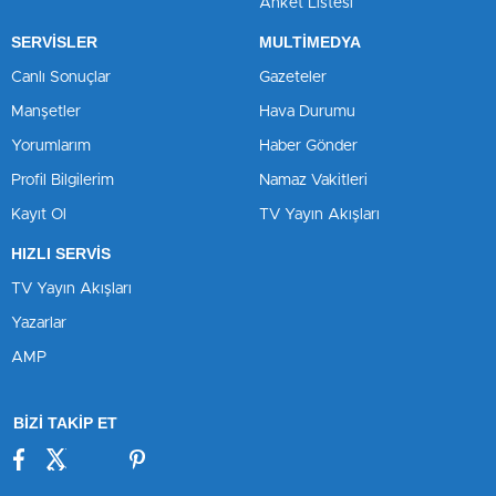
Anket Listesi
SERVİSLER
MULTİMEDYA
Canlı Sonuçlar
Gazeteler
Manşetler
Hava Durumu
Yorumlarım
Haber Gönder
Profil Bilgilerim
Namaz Vakitleri
Kayıt Ol
TV Yayın Akışları
HIZLI SERVİS
TV Yayın Akışları
Yazarlar
AMP
BİZİ TAKİP ET