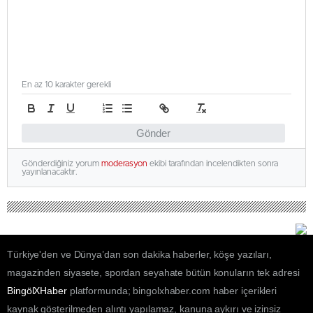
En az 10 karakter gerekli
Gönder
Gönderdiğiniz yorum
moderasyon
ekibi tarafından incelendikten sonra
yayınlanacaktır.
Türkiye'den ve Dünya’dan son dakika haberler, köşe yazıları,
magazinden siyasete, spordan seyahate bütün konuların tek adresi
BingölXHaber
platformunda; bingolxhaber.com haber içerikleri
kaynak gösterilmeden alıntı yapılamaz, kanuna aykırı ve izinsiz