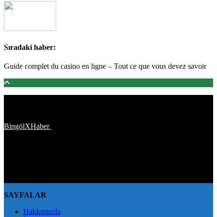
Sıradaki haber:
Guide complet du casino en ligne – Tout ce que vous devez savoir
Türkiye'den ve Dünya’dan son dakika haberler, köşe yazıları,
magazinden siyasete, spordan seyahate bütün konuların tek adresi
BingölXHaber
platformunda; bingolxhaber.com haber içerikleri
kaynak gösterilmeden alıntı yapılamaz, kanuna aykırı ve izinsiz
olarak kopyalanamaz, başka yerde yayınlanamaz. Aykırı işlem
yapan kişi/kişiler için yasal başvuru hakkı saklı tutulmaktadır.
BingölXHaber'i tercih ettiğiniz için teşekkür ederiz.
SAYFALAR
Hakkımızda