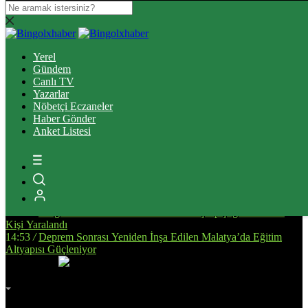
16:37
/
Elazığ’da Tefecilik operasyonunda yakalanan 6 zanlı
tutuklandı
Yerel
13:39
/
Bingöl’de Ulaşım Altyapısını Güçlendirecek Asfalt
Gündem
Çalışmaları Sürüyor
Canlı TV
14:34
/
Bingöl’de, Tarıma Dayalı İhtisas OSB İçin Planlanan
Yazarlar
Alanda İnceleme Yapıldı
Nöbetçi Eczaneler
13:25
/
Bingöl Kent Meydanı’nda Yürekleri Isıtan Anlar: Susayan
Haber Gönder
Kediye Şefkat Eli
Anket Listesi
20:08
/
Bingöl’de Çıkan Orman ve Mera Yangınları Kontrol Altına
Alındı
17:51
/
Bingöl’de Kan Bağışı Kampanyası Düzenlendi
17:44
/
Yanlış Klima Kullanımı Sinüzit Riskini Arttırıyor
18:47
/
BİNGÖL DEVLET HASTANESİ’NDE SKANDAL:
“ELİMİZE DÜŞTÜNÜZ!”
14:58
/
Bingöl’de Otomobil ile Motosikletin Çarpıştığı Kazada 3
Kişi Yaralandı
14:53
/
Deprem Sonrası Yeniden İnşa Edilen Malatya’da Eğitim
Altyapısı Güçleniyor
İmsak
Vakti
02:00
Bingöl
AZ BULUTLU
32°