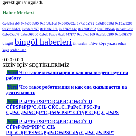
gerektiğini vurguladı.
Haber Merkezi
0x4e9c9ab6
0x4e30db85
0x5fe8a1cd
0x6d05e82a
0x7a30a792
0x9d63658d
0x13ae5288
0x39b75d21
0x68efc757
0x106b10f6
0x7782844c
0x72603503
0xa0195aa6
0xbadd9e3e
0xbc05a67f
0xbcc69080
0xbd81bade
0xd3447f77
0xdb7c5169
0xdfdd6280
0xfad9f578
bingöl haberleri
bingöl
köşe yazısı
ilk yardım
itfaiye
orhan
kaya
serdar kaan
0
0
0
0
0
0
SİZİN İÇİN SEÇTİKLERİMİZ
Yerel
Что такое механизация и как она воздействует на
работу
Yerel
Что такое роботизация и как она сказывается на
деятельность
Yerel
РљР°Рє РЅР°СѓС‡РёС‚СЊСЃСЏ
СЃРЅРёРјР°С‚СЊ СЌС„С„РµРєС‚РЅС‹Рµ
С„РѕС‚РѕРіСЂР°С„РёРё РЅР° СЃРјР°СЂС‚С„РѕРЅ
Yerel
РљР°Рє РЅР°СѓС‡РёС‚СЊСЃСЏ
СЃРѕР·РґР°РІР°С‚СЊ
РІС‹СЂР°Р·РёС‚РµР»СЊРЅС‹Рµ С„РѕС‚Рѕ РЅР°