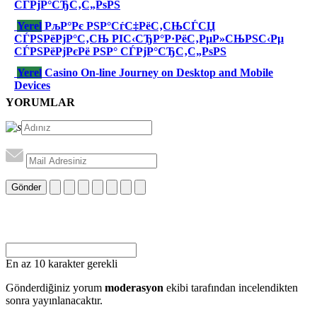
СЃРјР°СЂС‚С„РѕРЅ
Yerel
РљР°Рє РЅР°СѓС‡РёС‚СЊСЃСЏ
СЃРЅРёРјР°С‚СЊ РІС‹СЂР°Р·РёС‚РµР»СЊРЅС‹Рµ
СЃРЅРёРјРєРё РЅР° СЃРјР°СЂС‚С„РѕРЅ
Yerel
Casino On-line Journey on Desktop and Mobile
Devices
YORUMLAR
Gönder
En az 10 karakter gerekli
Gönderdiğiniz yorum
moderasyon
ekibi tarafından incelendikten
sonra yayınlanacaktır.