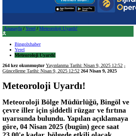
Anasayfa
/
Yerel
/
Meteoroloji Uyardı!
Bingolxhaber
Yerel
Meteoroloji Uyardı!
264 kez okunmuştur
Yayınlanma Tarihi: Nisan 9, 2025 12:52
-
Güncelleme Tarihi: Nisan 9, 2025 12:52
264
Nisan 9, 2025
Meteoroloji Uyardı!
Meteoroloji Bölge Müdürlüğü, Bingöl ve
çevre iller için şiddetli rüzgar ve fırtına
uyarısında bulundu. Yapılan açıklamaya
göre, 04 Nisan 2025 (bugün) gece saat
23.00'e kadar, bölgede etkili olacak