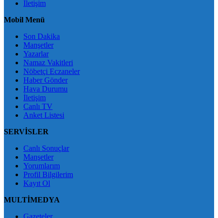
İletişim
Mobil Menü
Son Dakika
Manşetler
Yazarlar
Namaz Vakitleri
Nöbetçi Eczaneler
Haber Gönder
Hava Durumu
İletişim
Canlı TV
Anket Listesi
SERVİSLER
Canlı Sonuçlar
Manşetler
Yorumlarım
Profil Bilgilerim
Kayıt Ol
MULTİMEDYA
Gazeteler