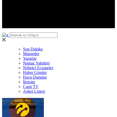
Iğdır
Yalova
Karabük
Kilis
Osmaniye
Düzce
Son Dakika
Manşetler
Yazarlar
Namaz Vakitleri
Nöbetçi Eczaneler
Haber Gönder
Hava Durumu
İletişim
Canlı TV
Anket Listesi