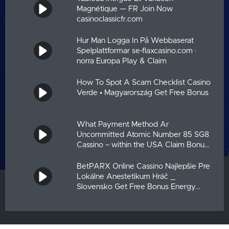
Magnétique — FR Join Now
casinoclassicfr.com
Hur Man Logga In På Webbaserat
Spelplattformar se-flaxcasino.com ·
norra Europa Play & Claim
How To Spot A Scam Checklist Casino
Verde • Magyarország Get Free Bonus
What Payment Method Ar
Uncommitted Atomic Number 85 SG8
Cassino – within the USA Claim Bonus
Kudos Online Casino
BetPARX Online Cassino Najlepšie Pre
Lokálne Anestetikum Hráč _
Slovensko Get Free Bonus Energy
Kasino