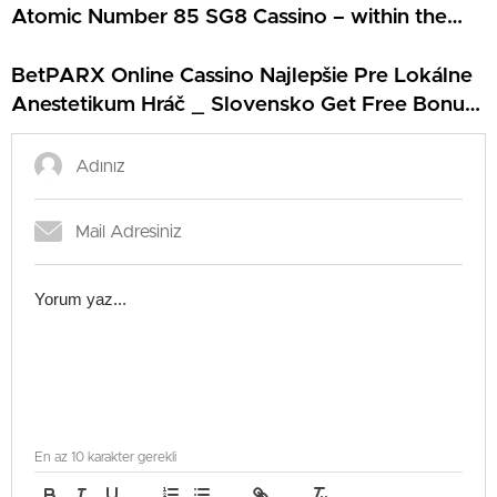
Atomic Number 85 SG8 Cassino – within the
USA Claim Bonus Kudos Online Casino
BetPARX Online Cassino Najlepšie Pre Lokálne
Anestetikum Hráč _ Slovensko Get Free Bonus
Energy Kasino
En az 10 karakter gerekli