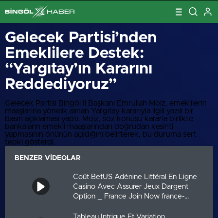
Gelecek Partisi’nden
Emeklilere Destek:
“Yargıtay’ın Kararını
Reddediyoruz”
Gelecek Partisi Bingöl İl Başkanı Emrullah Moiz, emeklilerin
maaşlarına yönelik alınan Yargıtay kararıyla ilgili yazılı bir
basın açıklaması yaptı. Moiz, söz konusu kararla birlikte
bankaların emekli maaşlarından doğrudan kesinti
yapmasının önünün açıldığını belirterek, bu duruma sert
tepki gösterdi.
BENZER VIDEOLAR
Coût BetUS Adénine Littéral En Ligne
Casino Avec Assurer Jeux Dargent
Option _ France Join Now france-
magiuscasino.com
Tableau Intrigue Et Variation