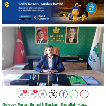
3
0
Gelecek Partisi Bingöl İl Başkanı Emrullah Moiz,