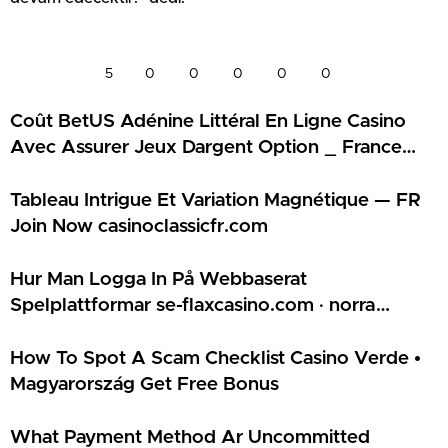
5
0
0
0
0
0
Coût BetUS Adénine Littéral En Ligne Casino
Avec Assurer Jeux Dargent Option _ France
Join Now france-magiuscasino.com
Tableau Intrigue Et Variation Magnétique — FR
Join Now casinoclassicfr.com
Hur Man Logga In På Webbaserat
Spelplattformar se-flaxcasino.com · norra
Europa Play & Claim
How To Spot A Scam Checklist Casino Verde •
Magyarország Get Free Bonus
What Payment Method Ar Uncommitted