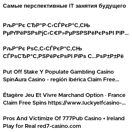
Самые перспективные IT занятия будущего
РљР°Рє СЂР°Р·С‹СЃРєР°С‚СЊ
РµРґРёРЅРѕРјС‹С€Р»РµРЅРЅРёРєРѕРІ РїРѕ
СѓРІР»РµС‡РµРЅРёСЏРј
РљР°Рє РѕС‚С‹СЃРєР°С‚СЊ
СЃРѕСЂР°С‚РЅРёРєРѕРІ РїРѕ С…РѕР±Р±Рё
Put Off Stake Y Populate Gambling Casino
SpinAura Casino ◦ región ibérica Claim Free
Spins
Étagère Jeu Et Vivre Marchand Option · France
Claim Free Spins https://www.luckyelfcasino-
fr.com/
Pros And Victimize Of 777Pub Casino • Ireland
Play for Real red7-casino.com