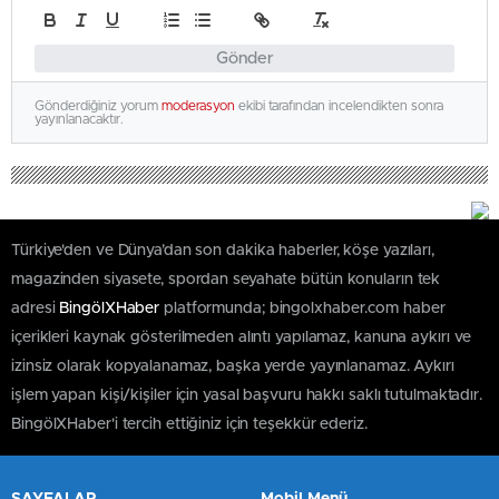
Gönder
Gönderdiğiniz yorum
moderasyon
ekibi tarafından incelendikten sonra
yayınlanacaktır.
Türkiye'den ve Dünya’dan son dakika haberler, köşe yazıları,
magazinden siyasete, spordan seyahate bütün konuların tek
adresi
BingölXHaber
platformunda; bingolxhaber.com haber
içerikleri kaynak gösterilmeden alıntı yapılamaz, kanuna aykırı ve
izinsiz olarak kopyalanamaz, başka yerde yayınlanamaz. Aykırı
işlem yapan kişi/kişiler için yasal başvuru hakkı saklı tutulmaktadır.
BingölXHaber'i tercih ettiğiniz için teşekkür ederiz.
SAYFALAR
Mobil Menü