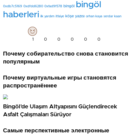
bingöl
bingöl
0xdb7c5169
0xdfdd6280
0xfad9f578
haberleri
köşe yazısı
ilk yardım
itfaiye
orhan kaya
serdar kaan
1
0
0
0
0
0
Почему собирательство снова становится
популярным
Почему виртуальные игры становятся
распространённее
Bingöl’de Ulaşım Altyapısını Güçlendirecek
Asfalt Çalışmaları Sürüyor
Самые перспективные электронные