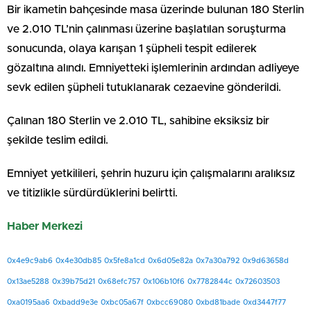
Bir ikametin bahçesinde masa üzerinde bulunan 180 Sterlin
ve 2.010 TL’nin çalınması üzerine başlatılan soruşturma
sonucunda, olaya karışan 1 şüpheli tespit edilerek
gözaltına alındı. Emniyetteki işlemlerinin ardından adliyeye
sevk edilen şüpheli tutuklanarak cezaevine gönderildi.
Çalınan 180 Sterlin ve 2.010 TL, sahibine eksiksiz bir
şekilde teslim edildi.
Emniyet yetkilileri, şehrin huzuru için çalışmalarını aralıksız
ve titizlikle sürdürdüklerini belirtti.
Haber Merkezi
0x4e9c9ab6
0x4e30db85
0x5fe8a1cd
0x6d05e82a
0x7a30a792
0x9d63658d
0x13ae5288
0x39b75d21
0x68efc757
0x106b10f6
0x7782844c
0x72603503
0xa0195aa6
0xbadd9e3e
0xbc05a67f
0xbcc69080
0xbd81bade
0xd3447f77