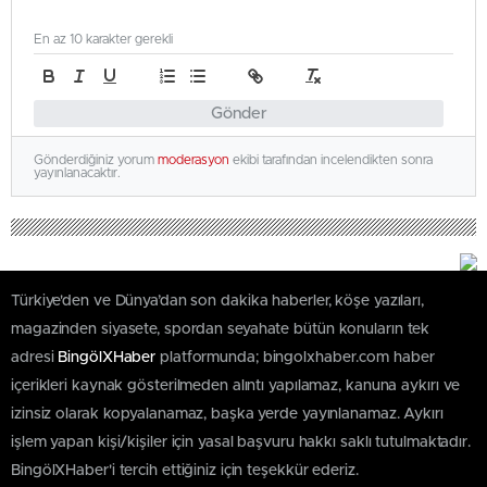
En az 10 karakter gerekli
Gönder
Gönderdiğiniz yorum
moderasyon
ekibi tarafından incelendikten sonra
yayınlanacaktır.
Türkiye'den ve Dünya’dan son dakika haberler, köşe yazıları,
magazinden siyasete, spordan seyahate bütün konuların tek
adresi
BingölXHaber
platformunda; bingolxhaber.com haber
içerikleri kaynak gösterilmeden alıntı yapılamaz, kanuna aykırı ve
izinsiz olarak kopyalanamaz, başka yerde yayınlanamaz. Aykırı
işlem yapan kişi/kişiler için yasal başvuru hakkı saklı tutulmaktadır.
BingölXHaber'i tercih ettiğiniz için teşekkür ederiz.