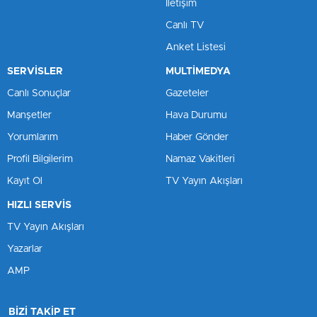
İletişim
Canlı TV
Anket Listesi
SERVİSLER
MULTİMEDYA
Canlı Sonuçlar
Gazeteler
Manşetler
Hava Durumu
Yorumlarım
Haber Gönder
Profil Bilgilerim
Namaz Vakitleri
Kayıt Ol
TV Yayın Akışları
HIZLI SERVİS
TV Yayın Akışları
Yazarlar
AMP
BİZİ TAKİP ET