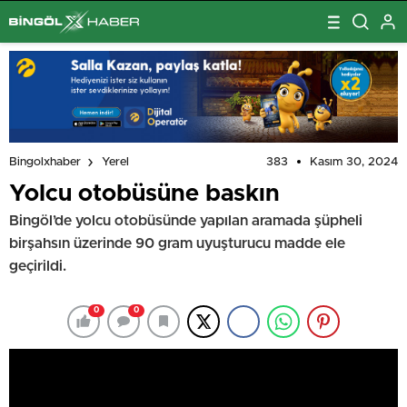
383
Kasım 30, 2024
Bingolxhaber
Yerel
Yolcu otobüsüne baskın
Bingöl’de yolcu otobüsünde yapılan aramada şüpheli
birşahsın üzerinde 90 gram uyuşturucu madde ele
geçirildi.
0
0