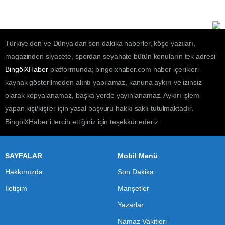
Türkiye'den ve Dünya’dan son dakika haberler, köşe yazıları,
magazinden siyasete, spordan seyahate bütün konuların tek adresi
BingölXHaber
platformunda; bingolxhaber.com haber içerikleri
kaynak gösterilmeden alıntı yapılamaz, kanuna aykırı ve izinsiz
olarak kopyalanamaz, başka yerde yayınlanamaz. Aykırı işlem
yapan kişi/kişiler için yasal başvuru hakkı saklı tutulmaktadır.
BingölXHaber'i tercih ettiğiniz için teşekkür ederiz.
SAYFALAR
Mobil Menü
Hakkımızda
Son Dakika
İletişim
Manşetler
Yazarlar
Namaz Vakitleri