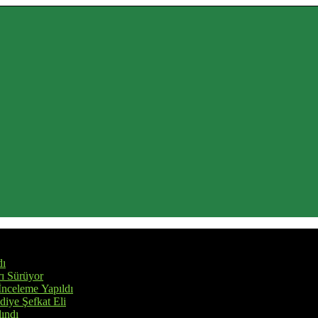
dı
rı Sürüyor
İnceleme Yapıldı
iye Şefkat Eli
ındı