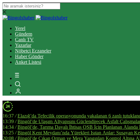
Yerel
Gündem
Canlı TV
Yazarlar
Nöbetçi Eczaneler
Haber Gönder
Anket Listesi
16:37
/
Elazığ’da Tefecilik operasyonunda yakalanan 6 zanlı tutuklan
13:39
/
Bingöl’de Ulaşım Altyapısını Güçlendirecek Asfalt Çalışmala
14:34
/
Bingöl’de, Tarıma Dayalı İhtisas OSB İçin Planlanan Alanda 
13:25
/
Bingöl Kent Meydanı’nda Yürekleri Isıtan Anlar: Susayan Ked
20:08
/
Bingöl’de Çıkan Orman ve Mera Yangınları Kontrol Altına Al