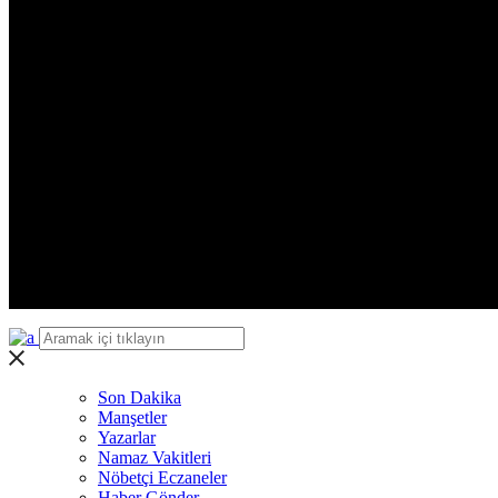
Zonguldak
Aksaray
Bayburt
Karaman
Kırıkkale
Batman
Şırnak
Bartın
Ardahan
Iğdır
Yalova
Karabük
Kilis
Osmaniye
Düzce
Son Dakika
Manşetler
Yazarlar
Namaz Vakitleri
Nöbetçi Eczaneler
Haber Gönder