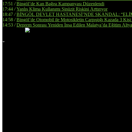
17:51
/
Bingöl’de Kan Bağışı Kampanyası Düzenlendi
17:44
/
Yanlış Klima Kullanımı Sinüzit Riskini Arttırıyor
18:47
/
BİNGÖL DEVLET HASTANESİ’NDE SKANDAL: “ELİ
14:58
/
Bingöl’de Otomobil ile Motosikletin Çarpıştığı Kazada 3 Kişi
14:53
/
Deprem Sonrası Yeniden İnşa Edilen Malatya’da Eğitim Altya
İmsak
Vakti
02:00
Bingöl
AZ BULUTLU
32°
Adana
Adıyaman
Afyonkarahisar
Ağrı
Amasya
Ankara
Antalya
Artvin
Aydın
Balıkesir
Bilecik
Bingöl
Bitlis
Bolu
Burdur
Bursa