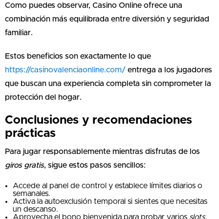
Como puedes observar, Casino Online ofrece una
combinación más equilibrada entre diversión y seguridad
familiar.
Estos beneficios son exactamente lo que
https://casinovalenciaonline.com/
entrega a los jugadores
que buscan una experiencia completa sin comprometer la
protección del hogar.
Conclusiones y recomendaciones
prácticas
Para jugar responsablemente mientras disfrutas de los
giros gratis
, sigue estos pasos sencillos:
Accede al panel de control y establece límites diarios o
semanales.
Activa la autoexclusión temporal si sientes que necesitas
un descanso.
Aprovecha el bono bienvenida para probar varios
slots