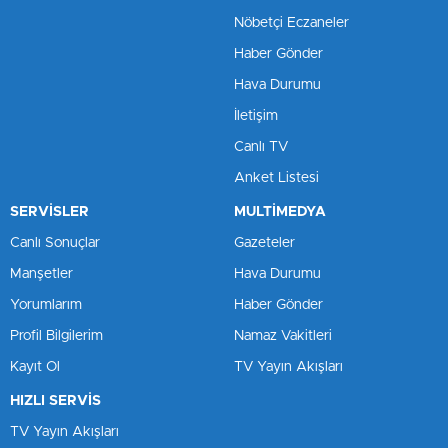
Nöbetçi Eczaneler
Haber Gönder
Hava Durumu
İletişim
Canlı TV
Anket Listesi
SERVİSLER
MULTİMEDYA
Canlı Sonuçlar
Gazeteler
Manşetler
Hava Durumu
Yorumlarım
Haber Gönder
Profil Bilgilerim
Namaz Vakitleri
Kayıt Ol
TV Yayın Akışları
HIZLI SERVİS
TV Yayın Akışları