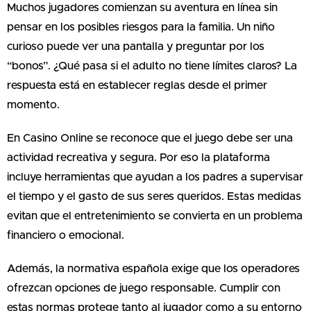
Muchos jugadores comienzan su aventura en línea sin
pensar en los posibles riesgos para la familia. Un niño
curioso puede ver una pantalla y preguntar por los
“bonos”. ¿Qué pasa si el adulto no tiene límites claros? La
respuesta está en establecer reglas desde el primer
momento.
En Casino Online se reconoce que el juego debe ser una
actividad recreativa y segura. Por eso la plataforma
incluye herramientas que ayudan a los padres a supervisar
el tiempo y el gasto de sus seres queridos. Estas medidas
evitan que el entretenimiento se convierta en un problema
financiero o emocional.
Además, la normativa española exige que los operadores
ofrezcan opciones de juego responsable. Cumplir con
estas normas protege tanto al jugador como a su entorno