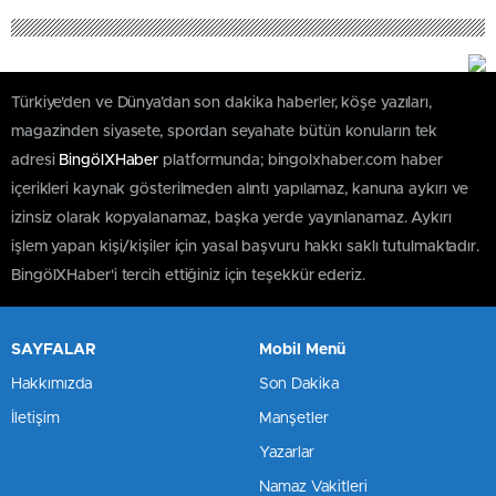
Türkiye'den ve Dünya’dan son dakika haberler, köşe yazıları,
magazinden siyasete, spordan seyahate bütün konuların tek
adresi
BingölXHaber
platformunda; bingolxhaber.com haber
içerikleri kaynak gösterilmeden alıntı yapılamaz, kanuna aykırı ve
izinsiz olarak kopyalanamaz, başka yerde yayınlanamaz. Aykırı
işlem yapan kişi/kişiler için yasal başvuru hakkı saklı tutulmaktadır.
BingölXHaber'i tercih ettiğiniz için teşekkür ederiz.
SAYFALAR
Mobil Menü
Hakkımızda
Son Dakika
İletişim
Manşetler
Yazarlar
Namaz Vakitleri