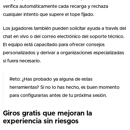
verifica automáticamente cada recarga y rechaza
cualquier intento que supere el tope fijado.
Los jugadores también pueden solicitar ayuda a través del
chat en vivo o del correo electrónico del soporte técnico.
El equipo está capacitado para ofrecer consejos
personalizados y derivar a organizaciones especializadas
si fuera necesario.
Reto: ¿Has probado ya alguna de estas
herramientas? Si no lo has hecho, es buen momento
para configurarlas antes de tu próxima sesión.
Giros gratis que mejoran la
experiencia sin riesgos