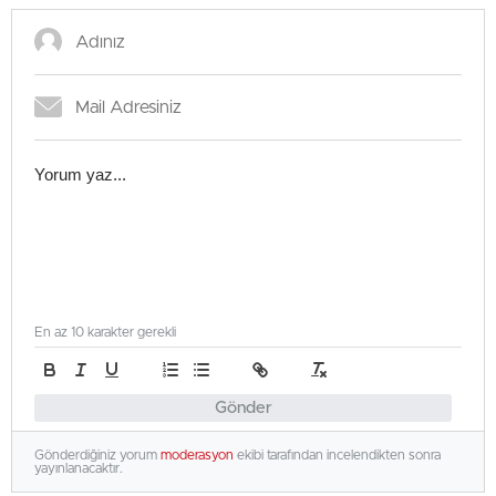
En az 10 karakter gerekli
Gönder
Gönderdiğiniz yorum
moderasyon
ekibi tarafından incelendikten sonra
yayınlanacaktır.