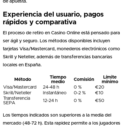
de apuesta.
Experiencia del usuario, pagos
rápidos y comparativa
El proceso de retiro en Casino Online está pensado para
ser ágil y seguro. Los métodos disponibles incluyen
tarjetas Visa/Mastercard, monederos electrónicos como
Skrill y Neteller, además de transferencias bancarias
locales en España.
Tiempo
Límite
Método
Comisión
medio
mínimo
Visa/Mastercard
24‑48 h
0 %
€20
Skrill/Neteller
Instantáneo
0‑2 %
€10
Transferencia
12‑24 h
0 %
€50
SEPA
Los tiempos indicados son superiores a la media del
mercado (48‑72 h). Esta rapidez permite a los jugadores