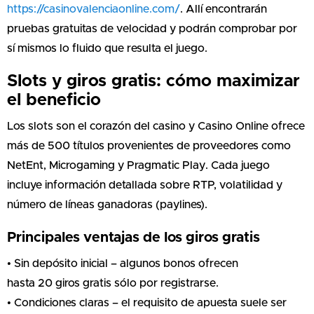
https://casinovalenciaonline.com/
. Allí encontrarán
pruebas gratuitas de velocidad y podrán comprobar por
sí mismos lo fluido que resulta el juego.
Slots y giros gratis: cómo maximizar
el beneficio
Los slots son el corazón del casino y Casino Online ofrece
más de 500 títulos provenientes de proveedores como
NetEnt, Microgaming y Pragmatic Play. Cada juego
incluye información detallada sobre RTP, volatilidad y
número de líneas ganadoras (paylines).
Principales ventajas de los giros gratis
• Sin depósito inicial – algunos bonos ofrecen
hasta 20 giros gratis sólo por registrarse.
• Condiciones claras – el requisito de apuesta suele ser