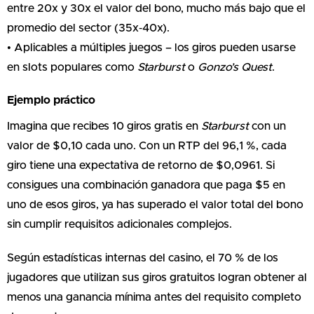
entre 20x y 30x el valor del bono, mucho más bajo que el
promedio del sector (35x‑40x).
• Aplicables a múltiples juegos – los giros pueden usarse
en slots populares como
Starburst
o
Gonzo’s Quest
.
Ejemplo práctico
Imagina que recibes 10 giros gratis en
Starburst
con un
valor de $0,10 cada uno. Con un RTP del 96,1 %, cada
giro tiene una expectativa de retorno de $0,0961. Si
consigues una combinación ganadora que paga $5 en
uno de esos giros, ya has superado el valor total del bono
sin cumplir requisitos adicionales complejos.
Según estadísticas internas del casino, el 70 % de los
jugadores que utilizan sus giros gratuitos logran obtener al
menos una ganancia mínima antes del requisito completo