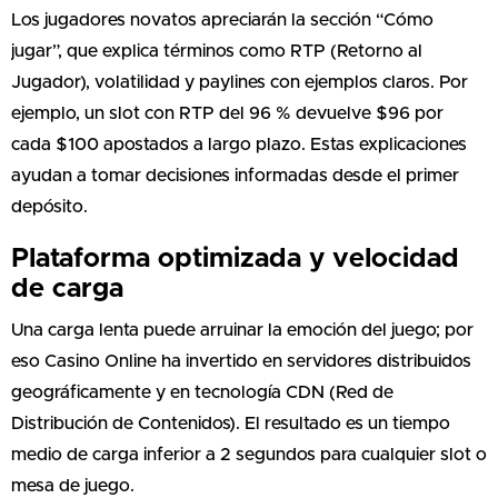
Los jugadores novatos apreciarán la sección “Cómo
jugar”, que explica términos como RTP (Retorno al
Jugador), volatilidad y paylines con ejemplos claros. Por
ejemplo, un slot con RTP del 96 % devuelve $96 por
cada $100 apostados a largo plazo. Estas explicaciones
ayudan a tomar decisiones informadas desde el primer
depósito.
Plataforma optimizada y velocidad
de carga
Una carga lenta puede arruinar la emoción del juego; por
eso Casino Online ha invertido en servidores distribuidos
geográficamente y en tecnología CDN (Red de
Distribución de Contenidos). El resultado es un tiempo
medio de carga inferior a 2 segundos para cualquier slot o
mesa de juego.