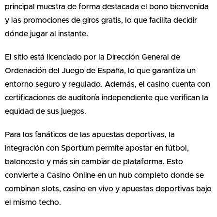
principal muestra de forma destacada el bono bienvenida
y las promociones de giros gratis, lo que facilita decidir
dónde jugar al instante.
El sitio está licenciado por la Dirección General de
Ordenación del Juego de España, lo que garantiza un
entorno seguro y regulado. Además, el casino cuenta con
certificaciones de auditoría independiente que verifican la
equidad de sus juegos.
Para los fanáticos de las apuestas deportivas, la
integración con Sportium permite apostar en fútbol,
baloncesto y más sin cambiar de plataforma. Esto
convierte a Casino Online en un hub completo donde se
combinan slots, casino en vivo y apuestas deportivas bajo
el mismo techo.