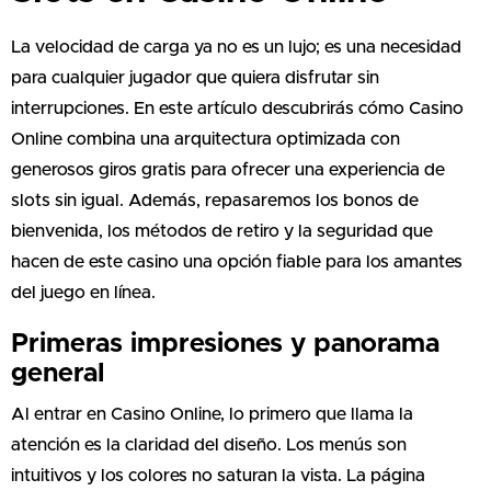
La velocidad de carga ya no es un lujo; es una necesidad
para cualquier jugador que quiera disfrutar sin
interrupciones. En este artículo descubrirás cómo Casino
Online combina una arquitectura optimizada con
generosos giros gratis para ofrecer una experiencia de
slots sin igual. Además, repasaremos los bonos de
bienvenida, los métodos de retiro y la seguridad que
hacen de este casino una opción fiable para los amantes
del juego en línea.
Primeras impresiones y panorama
general
Al entrar en Casino Online, lo primero que llama la
atención es la claridad del diseño. Los menús son
intuitivos y los colores no saturan la vista. La página