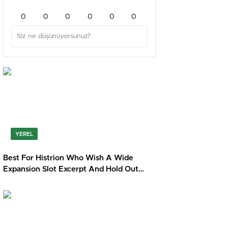
0
0
0
0
0
0
YEREL
Best For Histrion Who Wish A Wide
Expansion Slot Excerpt And Hold Out
Monger Pick Casino Ninewin · across the
UK Grab Your Bonus