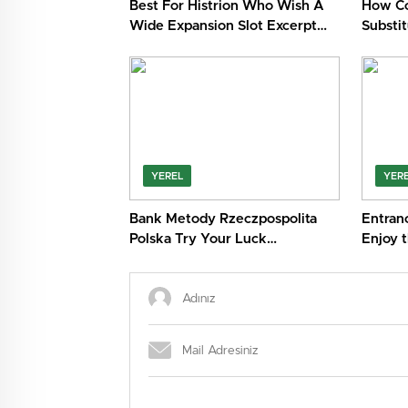
Best For Histrion Who Wish A
How C
Wide Expansion Slot Excerpt
Substi
And Hold Out Monger Pick
Gaming 
Casino Ninewin · across the UK
Austral
Grab Your Bonus
YEREL
YER
Bank Metody Rzeczpospolita
Entran
Polska Try Your Luck
Enjoy 
https://www.pl-malina-
Bonus 
casino.games/