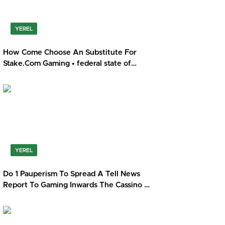
YEREL
How Come Choose An Substitute For
Stake.Com Gaming • federal state of
Australia Get Started Roospin
YEREL
Do 1 Pauperism To Spread A Tell News
Report To Gaming Inwards The Cassino —
AU Play for Real Casino Limiltless