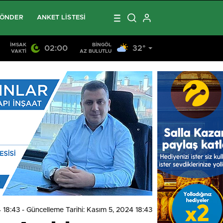
GÖNDER
ANKET LISTESI
İMSAK
BINGÖL
02:00
32°
VAKTI
AZ BULUTLU
4 18:43
- Güncelleme Tarihi: Kasım 5, 2024 18:43