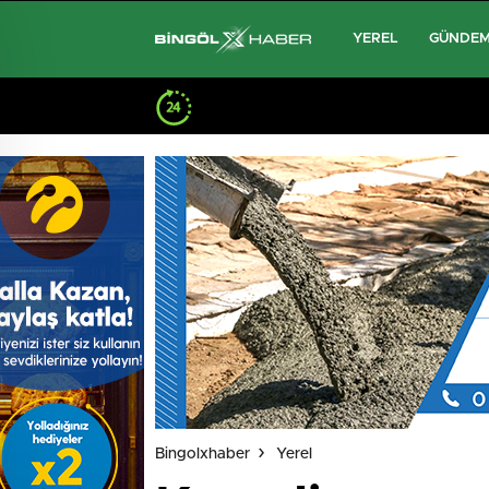
YEREL
GÜNDE
Bingolxhaber
Yerel