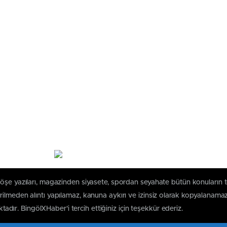
köşe yazıları, magazinden siyasete, spordan seyahate bütün konuların 
ilmeden alıntı yapılamaz, kanuna aykırı ve izinsiz olarak kopyalanama
ktadır. BingölXHaber'i tercih ettiğiniz için teşekkür ederiz.