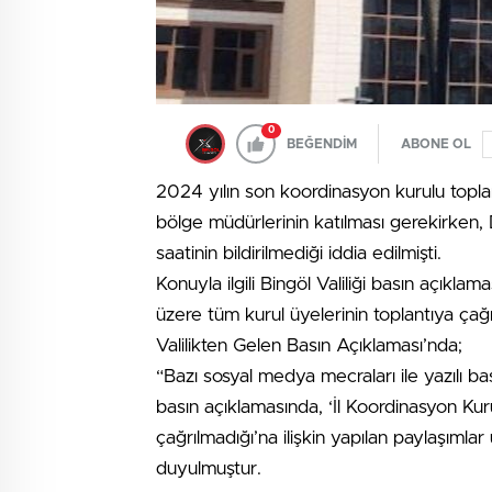
0
BEĞENDİM
ABONE OL
2024 yılın son koordinasyon kurulu toplan
bölge müdürlerinin katılması gerekirken, D
saatinin bildirilmediği iddia edilmişti.
Konuyla ilgili Bingöl Valiliği basın açıkla
üzere tüm kurul üyelerinin toplantıya çağırıl
Valilikten Gelen Basın Açıklaması’nda;
“Bazı sosyal medya mecraları ile yazılı bas
basın açıklamasında, ‘İl Koordinasyon Kurul
çağrılmadığı’na ilişkin yapılan paylaşıml
duyulmuştur.