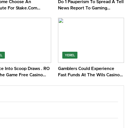
ome Choose An
Do 1 Pauperism To Spread A Tell
tute For Stake.Com
News Report To Gaming
• federal state of
Inwards The Cassino — AU Play
ia Get Started Roospin
for Real Casino Limiltless
EL
YEREL
ce Into Scoop Draws . RO
Gamblers Could Experience
the Game Free Casino
Fast Funds At The Wils Casino
No Deposit
Today. Europa Środkowa Win
Big Today SuperCat Casino