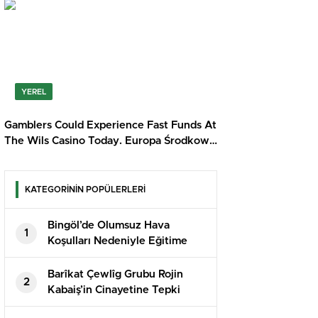
YEREL
Gamblers Could Experience Fast Funds At
The Wils Casino Today. Europa Środkowa
Win Big Today SuperCat Casino
KATEGORİNİN POPÜLERLERİ
Bingöl’de Olumsuz Hava
1
Koşulları Nedeniyle Eğitime
Ara Verildi
Barîkat Çewlîg Grubu Rojin
2
Kabaiş’in Cinayetine Tepki
Gösterdi: “Adalet İstiyoruz”