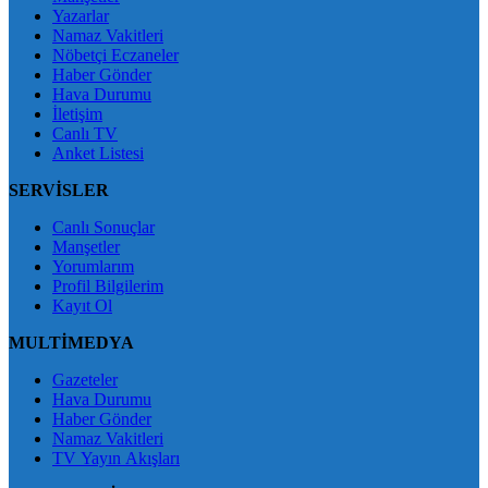
Yazarlar
Namaz Vakitleri
Nöbetçi Eczaneler
Haber Gönder
Hava Durumu
İletişim
Canlı TV
Anket Listesi
SERVİSLER
Canlı Sonuçlar
Manşetler
Yorumlarım
Profil Bilgilerim
Kayıt Ol
MULTİMEDYA
Gazeteler
Hava Durumu
Haber Gönder
Namaz Vakitleri
TV Yayın Akışları