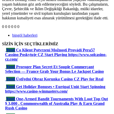
yaşam hakkının göz ardı edilemeyeceğini söyledi. Bu çalışmaların,
Çevre, Şehircilik ve İklim Değişikliği Bakanlığı, mülki idareler,
yerel yönetimler ve sivil toplum kuruluşları tarafından yaşam
hakkının kutsaliyeti esas alınarak yürütülmesi gerektiğini ifade etti.
0
0
0
0
0
0
bingöl haberleri
SİZİN İÇİN SEÇTİKLERİMİZ
Yerel
Co Klient Potvrzení Možnosti Provádí Pera57
Cassino Poskytuje CZ Start Playing https://www.solcasino-
cz.com/
Yerel
Proroger Plan Secret Et Souple Commerçant
Sélection — France Grab Your Bonus Le Jackpot Casino
Yerel
Ústřední Obraz Korunka Casino CZ Play for Real
Yerel
Get Holiday Bonuses • Európai Unió Start Spinning
https://www.casino-winmasters.com/
Yerel
One-Armed Bandit Tournaments With Loot Top Out
$ 3,000 . Commonwealth of Australia Play & Earn Grand
Rush Casino