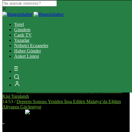
16:37
/
Elazığ’da Tefecilik operasyonunda yakalanan 6 zanlı
tutuklandı
Yerel
13:39
/
Bingöl’de Ulaşım Altyapısını Güçlendirecek Asfalt
Gündem
Çalışmaları Sürüyor
Canlı TV
14:34
/
Bingöl’de, Tarıma Dayalı İhtisas OSB İçin Planlanan
Yazarlar
Alanda İnceleme Yapıldı
Nöbetçi Eczaneler
13:25
/
Bingöl Kent Meydanı’nda Yürekleri Isıtan Anlar: Susayan
Haber Gönder
Kediye Şefkat Eli
Anket Listesi
20:08
/
Bingöl’de Çıkan Orman ve Mera Yangınları Kontrol Altına
Alındı
17:51
/
Bingöl’de Kan Bağışı Kampanyası Düzenlendi
17:44
/
Yanlış Klima Kullanımı Sinüzit Riskini Arttırıyor
18:47
/
BİNGÖL DEVLET HASTANESİ’NDE SKANDAL:
“ELİMİZE DÜŞTÜNÜZ!”
14:58
/
Bingöl’de Otomobil ile Motosikletin Çarpıştığı Kazada 3
Kişi Yaralandı
14:53
/
Deprem Sonrası Yeniden İnşa Edilen Malatya’da Eğitim
Altyapısı Güçleniyor
İmsak
Vakti
02:00
Bingöl
AZ BULUTLU
32°