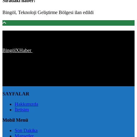
Sıradaki haber:
Bingöl, Teknoloji Geliştirme Bölgesi ilan edildi
Türkiye'den ve Dünya’dan son dakika haberler, köşe yazıları,
magazinden siyasete, spordan seyahate bütün konuların tek adresi
BingölXHaber
platformunda; bingolxhaber.com haber içerikleri
kaynak gösterilmeden alıntı yapılamaz, kanuna aykırı ve izinsiz
olarak kopyalanamaz, başka yerde yayınlanamaz. Aykırı işlem
yapan kişi/kişiler için yasal başvuru hakkı saklı tutulmaktadır.
BingölXHaber'i tercih ettiğiniz için teşekkür ederiz.
SAYFALAR
Hakkımızda
İletişim
Mobil Menü
Son Dakika
Manşetler