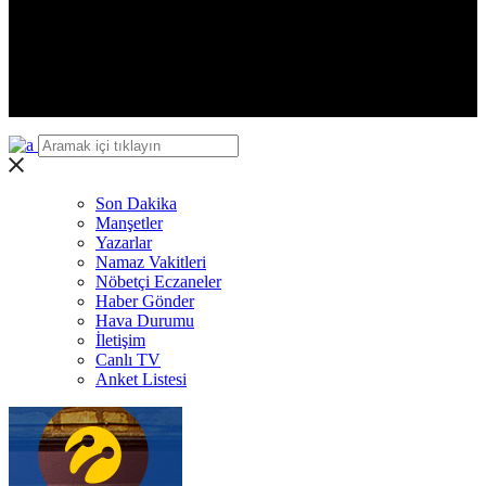
Iğdır
Yalova
Karabük
Kilis
Osmaniye
Düzce
Son Dakika
Manşetler
Yazarlar
Namaz Vakitleri
Nöbetçi Eczaneler
Haber Gönder
Hava Durumu
İletişim
Canlı TV
Anket Listesi