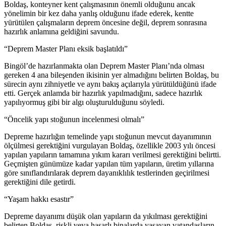
Boldaş, konteyner kent çalışmasının önemli olduğunu ancak
yönelimin bir kez daha yanlış olduğunu ifade ederek, kentte
yürütülen çalışmaların deprem öncesine değil, deprem sonrasına
hazırlık anlamına geldiğini savundu.
“Deprem Master Planı eksik başlatıldı”
Bingöl’de hazırlanmakta olan Deprem Master Planı’nda olması
gereken 4 ana bileşenden ikisinin yer almadığını belirten Boldaş, bu
sürecin aynı zihniyetle ve aynı bakış açılarıyla yürütüldüğünü ifade
etti. Gerçek anlamda bir hazırlık yapılmadığını, sadece hazırlık
yapılıyormuş gibi bir algı oluşturulduğunu söyledi.
“Öncelik yapı stoğunun incelenmesi olmalı”
Depreme hazırlığın temelinde yapı stoğunun mevcut dayanımının
ölçülmesi gerektiğini vurgulayan Boldaş, özellikle 2003 yılı öncesi
yapılan yapıların tamamına yıkım kararı verilmesi gerektiğini belirtti.
Geçmişten günümüze kadar yapılan tüm yapıların, üretim yıllarına
göre sınıflandırılarak deprem dayanıklılık testlerinden geçirilmesi
gerektiğini dile getirdi.
“Yaşam hakkı esastır”
Depreme dayanımı düşük olan yapıların da yıkılması gerektiğini
belirten Boldaş, riskli veya hasarlı binalarda yaşayan vatandaşların