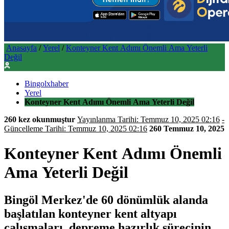
Anasayfa
/
Yerel
/
Konteyner Kent Adımı Önemli Ama Yeterli
Değil
Bingolxhaber
Yerel
Konteyner Kent Adımı Önemli Ama Yeterli Değil
260 kez okunmuştur
Yayınlanma Tarihi: Temmuz 10, 2025 02:16
-
Güncelleme Tarihi: Temmuz 10, 2025 02:16
260
Temmuz 10, 2025
Konteyner Kent Adımı Önemli
Ama Yeterli Değil
Bingöl Merkez'de 60 dönümlük alanda
başlatılan konteyner kent altyapı
çalışmaları, depreme hazırlık sürecinin