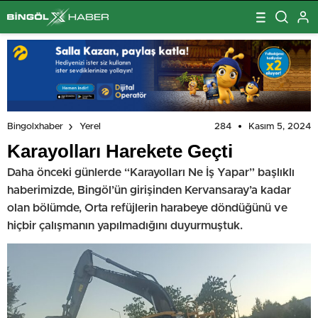
284
Kasım 5, 2024
Bingolxhaber
Yerel
Karayolları Harekete Geçti
Daha önceki günlerde “Karayolları Ne İş Yapar” başlıklı
haberimizde, Bingöl’ün girişinden Kervansaray’a kadar
olan bölümde, Orta refüjlerin harabeye döndüğünü ve
hiçbir çalışmanın yapılmadığını duyurmuştuk.