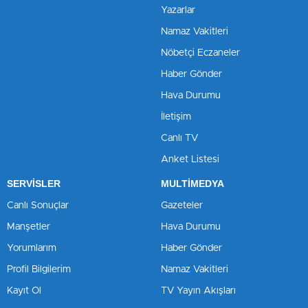
Yazarlar
Namaz Vakitleri
Nöbetçi Eczaneler
Haber Gönder
Hava Durumu
İletişim
Canlı TV
Anket Listesi
SERVİSLER
MULTİMEDYA
Canlı Sonuçlar
Gazeteler
Manşetler
Hava Durumu
Yorumlarım
Haber Gönder
Profil Bilgilerim
Namaz Vakitleri
Kayıt Ol
TV Yayın Akışları