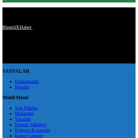
Türkiye'den ve Dünya’dan son dakika haberler, köşe yazıları,
magazinden siyasete, spordan seyahate bütün konuların tek adresi
BingölXHaber
platformunda; bingolxhaber.com haber içerikleri
kaynak gösterilmeden alıntı yapılamaz, kanuna aykırı ve izinsiz
olarak kopyalanamaz, başka yerde yayınlanamaz. Aykırı işlem
yapan kişi/kişiler için yasal başvuru hakkı saklı tutulmaktadır.
BingölXHaber'i tercih ettiğiniz için teşekkür ederiz.
SAYFALAR
Hakkımızda
İletişim
Mobil Menü
Son Dakika
Manşetler
Yazarlar
Namaz Vakitleri
Nöbetçi Eczaneler
Haber Gönder