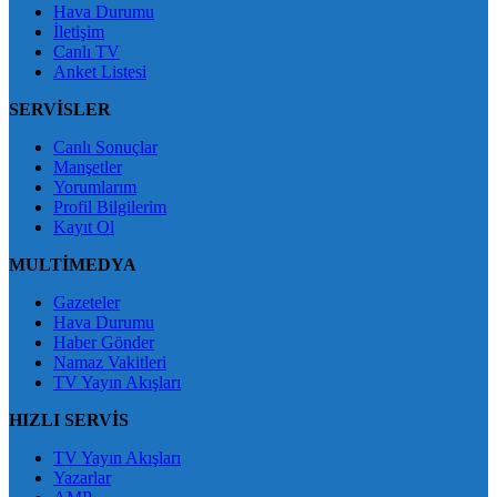
Hava Durumu
İletişim
Canlı TV
Anket Listesi
SERVİSLER
Canlı Sonuçlar
Manşetler
Yorumlarım
Profil Bilgilerim
Kayıt Ol
MULTİMEDYA
Gazeteler
Hava Durumu
Haber Gönder
Namaz Vakitleri
TV Yayın Akışları
HIZLI SERVİS
TV Yayın Akışları
Yazarlar