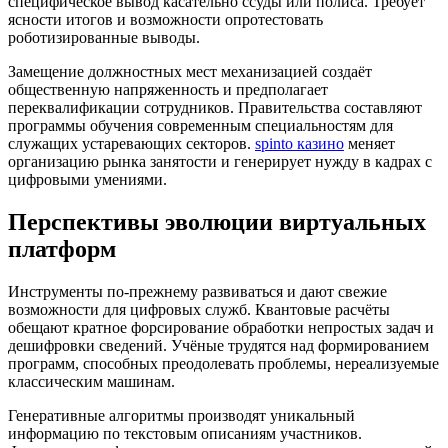
специфическое вывод касательно ссуды или полиса. Требует
ясности итогов и возможности опротестовать
роботизированные выводы.
Замещение должностных мест механизацией создаёт
общественную напряженность и предполагает
переквалификации сотрудников. Правительства составляют
программы обучения современным специальностям для
служащих устаревающих секторов.
spinto казино
меняет
организацию рынка занятости и генерирует нужду в кадрах с
цифровыми умениями.
Перспективы эволюции виртуальных
платформ
Инструменты по-прежнему развиваться и дают свежие
возможности для цифровых служб. Квантовые расчёты
обещают кратное форсирование обработки непростых задач и
дешифровки сведений. Учёные трудятся над формированием
программ, способных преодолевать проблемы, нереализуемые
классическим машинам.
Генеративные алгоритмы производят уникальный
информацию по текстовым описаниям участников.