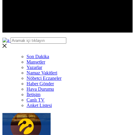
Iğdır
Yalova
Karabük
Kilis
Osmaniye
Düzce
Son Dakika
Manşetler
Yazarlar
Namaz Vakitleri
Nöbetçi Eczaneler
Haber Gönder
Hava Durumu
İletişim
Canlı TV
Anket Listesi