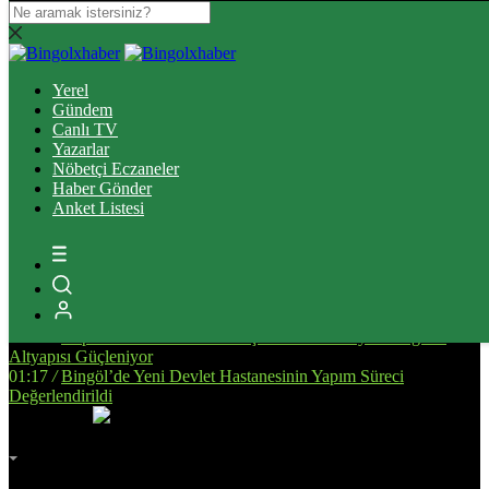
13:39
/
Bingöl’de Ulaşım Altyapısını Güçlendirecek Asfalt
Çalışmaları Sürüyor
Yerel
14:34
/
Bingöl’de, Tarıma Dayalı İhtisas OSB İçin Planlanan Alanda
Gündem
İnceleme Yapıldı
Canlı TV
13:25
/
Bingöl Kent Meydanı’nda Yürekleri Isıtan Anlar: Susayan
Yazarlar
Kediye Şefkat Eli
Nöbetçi Eczaneler
20:08
/
Bingöl’de Çıkan Orman ve Mera Yangınları Kontrol Altına
Haber Gönder
Alındı
Anket Listesi
17:51
/
Bingöl’de Kan Bağışı Kampanyası Düzenlendi
17:44
/
Yanlış Klima Kullanımı Sinüzit Riskini Arttırıyor
18:47
/
BİNGÖL DEVLET HASTANESİ’NDE SKANDAL:
“ELİMİZE DÜŞTÜNÜZ!”
14:58
/
Bingöl’de Otomobil ile Motosikletin Çarpıştığı Kazada 3
Kişi Yaralandı
14:53
/
Deprem Sonrası Yeniden İnşa Edilen Malatya’da Eğitim
Altyapısı Güçleniyor
01:17
/
Bingöl’de Yeni Devlet Hastanesinin Yapım Süreci
Değerlendirildi
İmsak
Vakti
02:00
Bingöl
AZ BULUTLU
32°