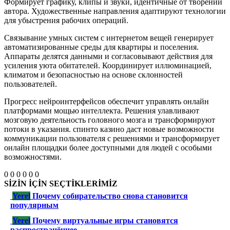
Формирует графику, клипы и звуки, идентичные от творений
автора. Художественные направления адаптируют технологии
для убыстрения рабочих операций.
Связывание умных систем с интернетом вещей генерирует
автоматизированные среды для квартиры и поселения.
Аппараты делятся данными и согласовывают действия для
усиления уюта обитателей. Координирует иллюминацией,
климатом и безопасностью на основе склонностей
пользователей.
Прогресс нейроинтерфейсов обеспечит управлять онлайн
платформами мощью интеллекта. Решения улавливают
мозговую деятельность головного мозга и трансформируют
потоки в указания. спинто казино даст новые возможности
коммуникации пользователя с решениями и трансформирует
онлайн площадки более доступными для людей с особыми
возможностями.
0
0
0
0
0
0
SİZİN İÇİN SEÇTİKLERİMİZ
Yerel
Почему собирательство снова становится
популярным
Yerel
Почему виртуальные игры становятся
распространённее