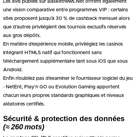
Les avis publiés sur Basketnews.Net offrent également
une vision comparative entre programmes VIP : certains
sites proposent jusqu’à 30 % de cashback mensuel alors
que d’autres privilégient des tournois exclusifs réservés
aux gros dépôts.
En matière d’expérience mobile, privilégiez les casinos
intégrant HTML5 natif qui fonctionnent sans
téléchargement supplémentaire tant sous iOS que sous
Android.
Enfin n’oubliez pas d’examiner le fournisseur logiciel du jeu
‑ NetEnt, Play’n GO ou Evolution Gaming apportent
chacun leurs propres standards graphiques et niveaux
aléatoires certifiés.
Sécurité & protection des données
(≈ 260 mots)