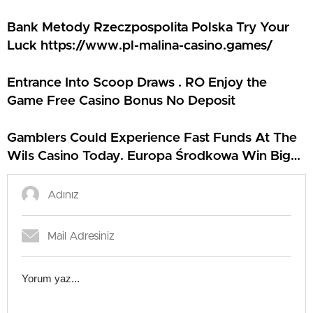
Real Casino Limiltless
Bank Metody Rzeczpospolita Polska Try Your
Luck https://www.pl-malina-casino.games/
Entrance Into Scoop Draws . RO Enjoy the
Game Free Casino Bonus No Deposit
Gamblers Could Experience Fast Funds At The
Wils Casino Today. Europa Środkowa Win Big
Today SuperCat Casino