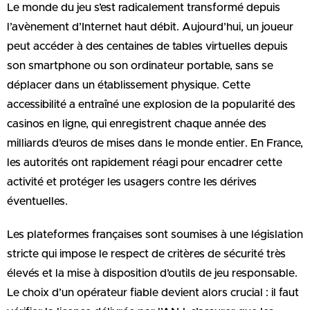
Le monde du jeu s’est radicalement transformé depuis
l’avènement d’Internet haut débit. Aujourd’hui, un joueur
peut accéder à des centaines de tables virtuelles depuis
son smartphone ou son ordinateur portable, sans se
déplacer dans un établissement physique. Cette
accessibilité a entraîné une explosion de la popularité des
casinos en ligne, qui enregistrent chaque année des
milliards d’euros de mises dans le monde entier. En France,
les autorités ont rapidement réagi pour encadrer cette
activité et protéger les usagers contre les dérives
éventuelles.
Les plateformes françaises sont soumises à une législation
stricte qui impose le respect de critères de sécurité très
élevés et la mise à disposition d’outils de jeu responsable.
Le choix d’un opérateur fiable devient alors crucial : il faut