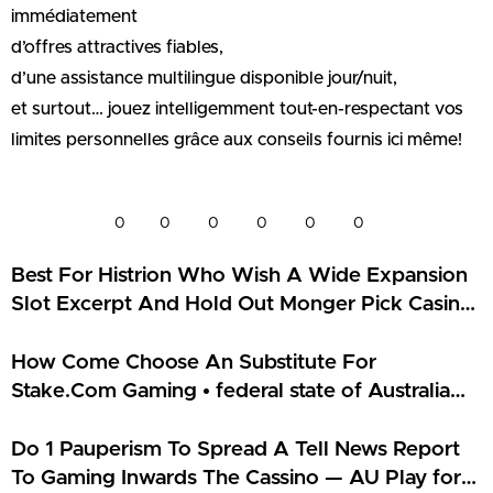
immédiatement
d’offres attractives fiables,
d’une assistance multilingue disponible jour/nuit,
et surtout… jouez intelligemment tout-en-respectant vos
limites personnelles grâce aux conseils fournis ici même!
0
0
0
0
0
0
Best For Histrion Who Wish A Wide Expansion
Slot Excerpt And Hold Out Monger Pick Casino
Ninewin · across the UK Grab Your Bonus
How Come Choose An Substitute For
Stake.Com Gaming • federal state of Australia
Get Started Roospin
Do 1 Pauperism To Spread A Tell News Report
To Gaming Inwards The Cassino — AU Play for