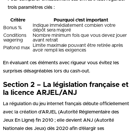
trois paramètres clés :
Critère
Pourquoi c’est important
Indique immédiatement combien votre
Bonus %
dépôt sera majoré
Conditions
Nombre minimum fois que vous devez jouer
wagering
avant retrait
Limite maximale pouvant être retirée après
Plafond max
avoir rempli les exigences
En évaluant ces éléments avec rigueur vous évitez les
surprises désagréables lors du cash‑out.
Section 2 – La législation française et
la licence ARJEL/ANJ
La régulation du jeu internet français débute officiellement
avec la création d’ARJEL (Autorité Réglementaire des
Jeux En Ligne) fin 2010 ; elle devient ANJ (Autorité
Nationale des Jeux) dès 2020 afin d’élargir ses