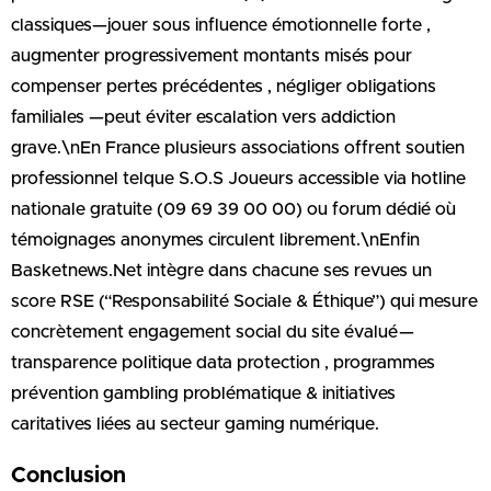
classiques—jouer sous influence émotionnelle forte ,
augmenter progressivement montants misés pour
compenser pertes précédentes , négliger obligations
familiales —peut éviter escalation vers addiction
grave.\nEn France plusieurs associations offrent soutien
professionnel telque S.O.S Joueurs accessible via hotline
nationale gratuite (09 69 39 00 00) ou forum dédié où
témoignages anonymes circulent librement.\nEnfin
Basketnews.Net intègre dans chacune ses revues un
score RSE (“Responsabilité Sociale & Éthique”) qui mesure
concrètement engagement social du site évalué —
transparence politique data protection , programmes
prévention gambling problématique & initiatives
caritatives liées au secteur gaming numérique.
Conclusion