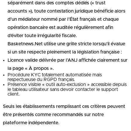
séparément dans des comptes dédiés (« trust
accounts »), toute contestation juridique bénéficie alors
d’un médiateur nommé par l’État français et chaque
opération bancaire est auditée régulièrement afin
d’éviter toute irrégularité fiscale.
Basketnews.Net utilise une grille stricte lorsqu’il évalue
si un site respecte pleinement la législation française :
Licence valide délivrée par l’ANJ affichée clairement sur
la page « À propos ».
Procédure KYC totalement automatisée mais
respectueuse du RGPD français.
Présence visible « outil auto‑exclusion » accessible depuis
le tableau utilisateur sans devoir contacter le support
client.
Seuls les établissements remplissant ces critères peuvent
être présentés comme recommandés sur notre
plateforme indépendente.