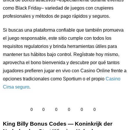
como Black Friday– variedad de juegos con crupieres
profesionales y métodos de pago rápidos y seguros.
Si buscas una plataforma confiable que también promueva
el juego responsable, este sitio cumple con todos los
requisitos regulatorios y brinda herramientas útiles para
mantener tus hábitos bajo control. Regístrate hoy mismo,
aprovecha el bono bienvenida y descubre por qué tantos
jugadores prefieren jugar en vivo con Casino Online frente a
opciones tradicionales como Sportium o el propio
Casino
Cirsa seguro
.​
0
0
0
0
0
0
King Billy Bonus Codes — Koninkrijk der