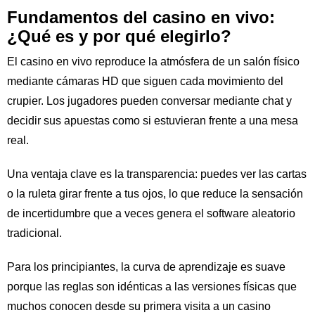
Fundamentos del casino en vivo:
¿Qué es y por qué elegirlo?
El casino en vivo reproduce la atmósfera de un salón físico
mediante cámaras HD que siguen cada movimiento del
crupier. Los jugadores pueden conversar mediante chat y
decidir sus apuestas como si estuvieran frente a una mesa
real.
Una ventaja clave es la transparencia: puedes ver las cartas
o la ruleta girar frente a tus ojos, lo que reduce la sensación
de incertidumbre que a veces genera el software aleatorio
tradicional.
Para los principiantes, la curva de aprendizaje es suave
porque las reglas son idénticas a las versiones físicas que
muchos conocen desde su primera visita a un casino