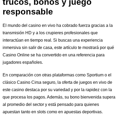
trucos, bonos y juego
responsable
El mundo del casino en vivo ha cobrado fuerza gracias a la
transmisión HD y a los crupieres profesionales que
interactúan en tiempo real. Si buscas una experiencia
inmersiva sin salir de casa, este artículo te mostrará por qué
Casino Online se ha convertido en una referencia para
jugadores españoles.
En comparación con otras plataformas como Sportium o el
clásico Casino Cirsa seguro, la oferta de juegos en vivo de
este casino destaca por su variedad y por la rapidez con la
que procesa los pagos. Además, su bono bienvenida supera
al promedio del sector y está pensado para quienes
apuestan tanto en slots como en apuestas deportivas.