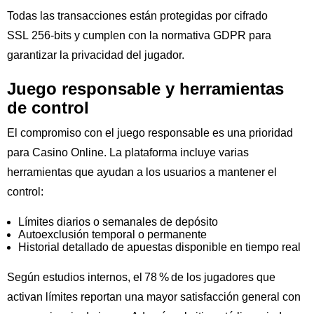
Todas las transacciones están protegidas por cifrado
SSL 256‑bits y cumplen con la normativa GDPR para
garantizar la privacidad del jugador.
Juego responsable y herramientas
de control
El compromiso con el juego responsable es una prioridad
para Casino Online. La plataforma incluye varias
herramientas que ayudan a los usuarios a mantener el
control:
Límites diarios o semanales de depósito
Autoexclusión temporal o permanente
Historial detallado de apuestas disponible en tiempo real
Según estudios internos, el 78 % de los jugadores que
activan límites reportan una mayor satisfacción general con