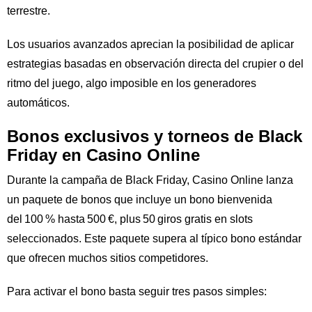
terrestre.
Los usuarios avanzados aprecian la posibilidad de aplicar
estrategias basadas en observación directa del crupier o del
ritmo del juego, algo imposible en los generadores
automáticos.
Bonos exclusivos y torneos de Black
Friday en Casino Online
Durante la campaña de Black Friday, Casino Online lanza
un paquete de bonos que incluye un bono bienvenida
del 100 % hasta 500 €, plus 50 giros gratis en slots
seleccionados. Este paquete supera al típico bono estándar
que ofrecen muchos sitios competidores.
Para activar el bono basta seguir tres pasos simples: