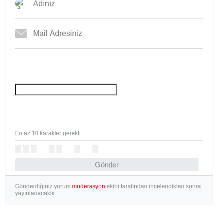
En az 10 karakter gerekli
Gönder
Gönderdiğiniz yorum
moderasyon
ekibi tarafından incelendikten sonra
yayınlanacaktır.