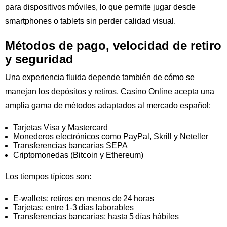
para dispositivos móviles, lo que permite jugar desde
smartphones o tablets sin perder calidad visual.
Métodos de pago, velocidad de retiro
y seguridad
Una experiencia fluida depende también de cómo se
manejan los depósitos y retiros. Casino Online acepta una
amplia gama de métodos adaptados al mercado español:
Tarjetas Visa y Mastercard
Monederos electrónicos como PayPal, Skrill y Neteller
Transferencias bancarias SEPA
Criptomonedas (Bitcoin y Ethereum)
Los tiempos típicos son:
E‑wallets: retiros en menos de 24 horas
Tarjetas: entre 1‑3 días laborables
Transferencias bancarias: hasta 5 días hábiles