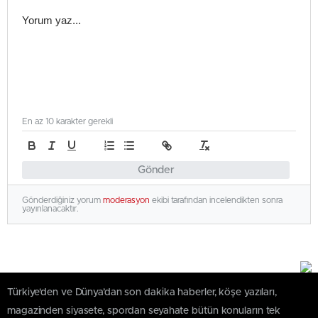
En az 10 karakter gerekli
Gönder
Gönderdiğiniz yorum
moderasyon
ekibi tarafından incelendikten sonra
yayınlanacaktır.
Türkiye'den ve Dünya’dan son dakika haberler, köşe yazıları,
magazinden siyasete, spordan seyahate bütün konuların tek