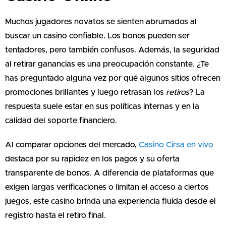
Muchos jugadores novatos se sienten abrumados al
buscar un casino confiable. Los bonos pueden ser
tentadores, pero también confusos. Además, la seguridad
al retirar ganancias es una preocupación constante. ¿Te
has preguntado alguna vez por qué algunos sitios ofrecen
promociones brillantes y luego retrasan los
retiros
? La
respuesta suele estar en sus políticas internas y en la
calidad del soporte financiero.
Al comparar opciones del mercado,
Casino Cirsa en vivo
destaca por su rapidez en los pagos y su oferta
transparente de bonos. A diferencia de plataformas que
exigen largas verificaciones o limitan el acceso a ciertos
juegos, este casino brinda una experiencia fluida desde el
registro hasta el retiro final.