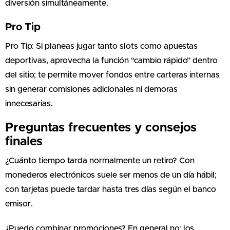
diversión simultáneamente.
Pro Tip
Pro Tip: Si planeas jugar tanto slots como apuestas
deportivas, aprovecha la función “cambio rápido” dentro
del sitio; te permite mover fondos entre carteras internas
sin generar comisiones adicionales ni demoras
innecesarias.
Preguntas frecuentes y consejos
finales
¿Cuánto tiempo tarda normalmente un retiro? Con
monederos electrónicos suele ser menos de un día hábil;
con tarjetas puede tardar hasta tres días según el banco
emisor.
¿Puedo combinar promociones? En general no; los