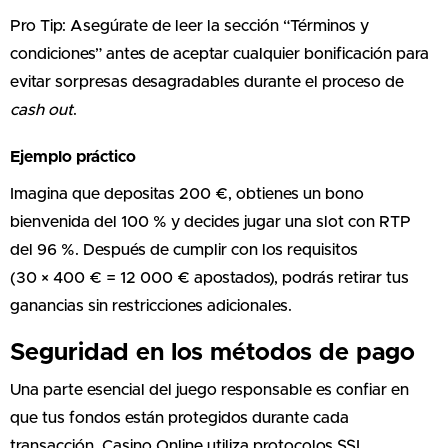
Pro Tip: Asegúrate de leer la sección “Términos y
condiciones” antes de aceptar cualquier bonificación para
evitar sorpresas desagradables durante el proceso de
cash out
.
Ejemplo práctico
Imagina que depositas 200 €, obtienes un bono
bienvenida del 100 % y decides jugar una slot con RTP
del 96 %. Después de cumplir con los requisitos
(30 × 400 € = 12 000 € apostados), podrás retirar tus
ganancias sin restricciones adicionales.
Seguridad en los métodos de pago
Una parte esencial del juego responsable es confiar en
que tus fondos están protegidos durante cada
transacción. Casino Online utiliza protocolos SSL