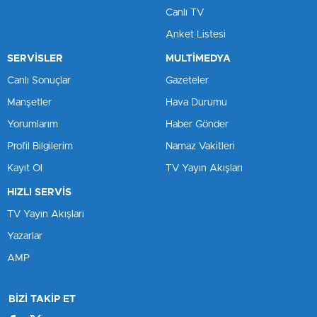
Canlı TV
Anket Listesi
SERVİSLER
MULTİMEDYA
Canlı Sonuçlar
Gazeteler
Manşetler
Hava Durumu
Yorumlarım
Haber Gönder
Profil Bilgilerim
Namaz Vakitleri
Kayıt Ol
TV Yayın Akışları
HIZLI SERVİS
TV Yayın Akışları
Yazarlar
AMP
BİZİ TAKİP ET