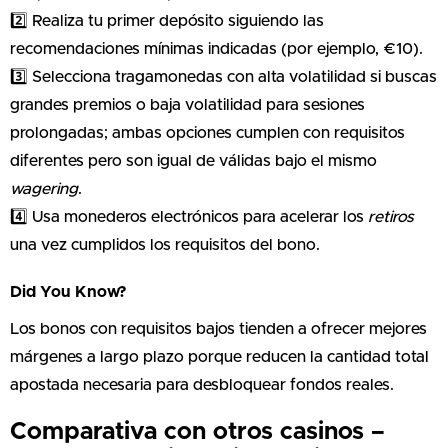
2️⃣ Realiza tu primer depósito siguiendo las
recomendaciones mínimas indicadas (por ejemplo, €10).
3️⃣ Selecciona tragamonedas con alta volatilidad si buscas
grandes premios o baja volatilidad para sesiones
prolongadas; ambas opciones cumplen con requisitos
diferentes pero son igual de válidas bajo el mismo
wagering
.
4️⃣ Usa monederos electrónicos para acelerar los
retiros
una vez cumplidos los requisitos del bono.
Did You Know?
Los bonos con requisitos bajos tienden a ofrecer mejores
márgenes a largo plazo porque reducen la cantidad total
apostada necesaria para desbloquear fondos reales.
Comparativa con otros casinos –