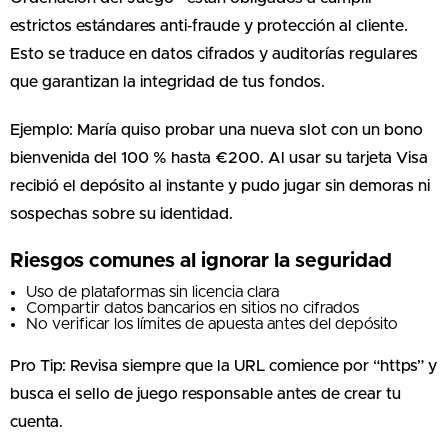
estrictos estándares anti‑fraude y protección al cliente.
Esto se traduce en datos cifrados y auditorías regulares
que garantizan la integridad de tus fondos.
Ejemplo: María quiso probar una nueva slot con un bono
bienvenida del 100 % hasta €200. Al usar su tarjeta Visa
recibió el depósito al instante y pudo jugar sin demoras ni
sospechas sobre su identidad.
Riesgos comunes al ignorar la seguridad
Uso de plataformas sin licencia clara
Compartir datos bancarios en sitios no cifrados
No verificar los límites de apuesta antes del depósito
Pro Tip: Revisa siempre que la URL comience por “https” y
busca el sello de juego responsable antes de crear tu
cuenta.