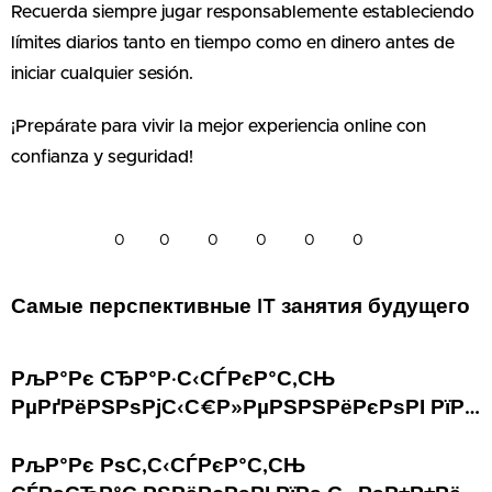
Recuerda siempre jugar responsablemente estableciendo
límites diarios tanto en tiempo como en dinero antes de
iniciar cualquier sesión.
¡Prepárate para vivir la mejor experiencia online con
confianza y seguridad!
0
0
0
0
0
0
Самые перспективные IT занятия будущего
РљР°Рє СЂР°Р·С‹СЃРєР°С‚СЊ
РµРґРёРЅРѕРјС‹С€Р»РµРЅРЅРёРєРѕРІ РїРѕ
СѓРІР»РµС‡РµРЅРёСЏРј
РљР°Рє РѕС‚С‹СЃРєР°С‚СЊ