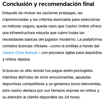
Conclusión y recomendación final
Después de revisar las opciones prepagas, las
criptomonedas y los criterios esenciales para seleccionar
un método seguro, queda claro que Casino Online ofrece
una infraestructura robusta que cubre todas las
necesidades básicas del jugador moderno. La plataforma
combina licencias oficiales –como la emitida a través del
Casino Cirsa licencia
– con procesos ágiles para depósitos
y retiros rápidos.
Si buscas un sitio donde tus pagos estén protegidos
mientras disfrutas de slots emocionantes, apuestas
deportivas competitivas y un generoso bono bienvenida,
este casino destaca por sus tiempos express en retiros y
su atención al cliente disponible las 24 horas.