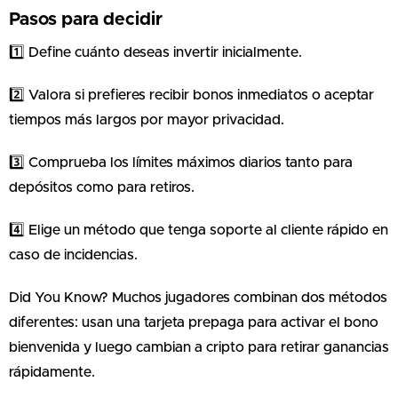
Pasos para decidir
1️⃣ Define cuánto deseas invertir inicialmente.
2️⃣ Valora si prefieres recibir bonos inmediatos o aceptar
tiempos más largos por mayor privacidad.
3️⃣ Comprueba los límites máximos diarios tanto para
depósitos como para retiros.
4️⃣ Elige un método que tenga soporte al cliente rápido en
caso de incidencias.
Did You Know? Muchos jugadores combinan dos métodos
diferentes: usan una tarjeta prepaga para activar el bono
bienvenida y luego cambian a cripto para retirar ganancias
rápidamente.