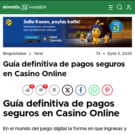
73
Eylül 3, 2025
Bingolxhaber
Yerel
Guía definitiva de pagos seguros
en Casino Online
0
0
Guía definitiva de pagos
seguros en Casino Online
En el mundo del juego digital la forma en que ingresas y