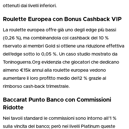
ottenuti dai livelli inferiori.
Roulette Europea con Bonus Cashback VIP
La roulette europea offre già uno degli edge più bassi
(0,26 %), ma combinandola col cashback del 10 %
riservato ai membri Gold si ottiene una riduzione effettiva
dell’edge sotto lo 0,05 %. Un caso studio mostrato da
Toninoguerra.Org evidenzia che giocatori che dedicano
almeno €15k annui alla roulette europea vedono
aumentare il loro profitto medio del​12 % grazie al
rimborso cash‑back trimestrale.
Baccarat Punto Banco con Commissioni
Ridotte
Nei tavoli standard le commissioni sono intorno all’1 %
sulla vincita del banco; però nei livelli Platinum queste