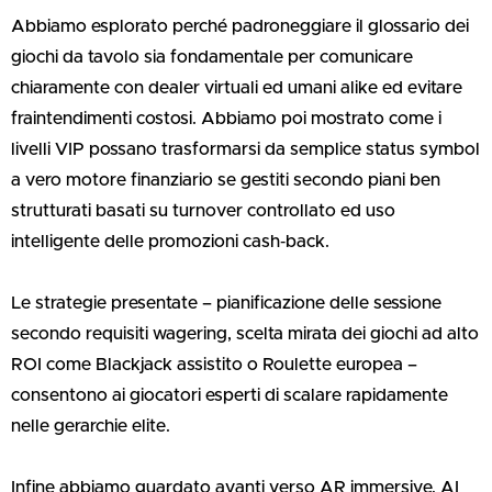
Abbiamo esplorato perché padroneggiare il glossario dei
giochi da tavolo sia fondamentale per comunicare
chiaramente con dealer virtuali ed umani alike ed evitare
fraintendimenti costosi. Abbiamo poi mostrato come i
livelli VIP possano trasformarsi da semplice status symbol
a vero motore finanziario se gestiti secondo piani ben
strutturati basati su turnover controllato ed uso
intelligente delle promozioni cash‑back.
Le strategie presentate – pianificazione delle sessione
secondo requisiti wagering, scelta mirata dei giochi ad alto
ROI come Blackjack assistito o Roulette europea –
consentono ai giocatori esperti di scalare rapidamente
nelle gerarchie elite.
Infine abbiamo guardato avanti verso AR immersive, AI