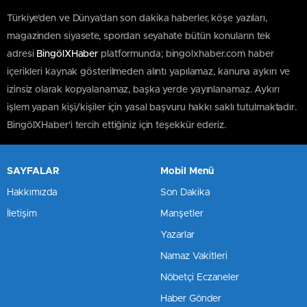
Türkiye'den ve Dünya’dan son dakika haberler, köşe yazıları,
magazinden siyasete, spordan seyahate bütün konuların tek
adresi
BingölXHaber
platformunda; bingolxhaber.com haber
içerikleri kaynak gösterilmeden alıntı yapılamaz, kanuna aykırı ve
izinsiz olarak kopyalanamaz, başka yerde yayınlanamaz. Aykırı
işlem yapan kişi/kişiler için yasal başvuru hakkı saklı tutulmaktadır.
BingölXHaber'i tercih ettiğiniz için teşekkür ederiz.
SAYFALAR
Mobil Menü
Hakkımızda
Son Dakika
İletişim
Manşetler
Yazarlar
Namaz Vakitleri
Nöbetçi Eczaneler
Haber Gönder