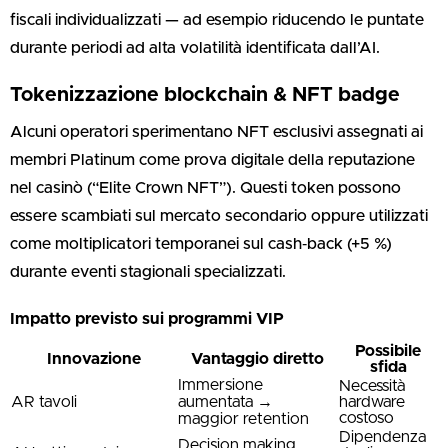
fiscali individualizzati — ad esempio riducendo le puntate
durante periodi ad alta volatilità identificata dall’AI.
Tokenizzazione blockchain & NFT badge
Alcuni operatori sperimentano NFT esclusivi assegnati ai
membri Platinum come prova digitale della reputazione
nel casinò (“Elite Crown NFT”). Questi token possono
essere scambiati sul mercato secondario oppure utilizzati
come moltiplicatori temporanei sul cash‑back (+5 %)
durante eventi stagionali specializzati.
Impatto previsto sui programmi VIP
Possibile
Innovazione
Vantaggio diretto
sfida
Immersione
Necessità
AR tavoli
aumentata →
hardware
costoso
maggior retention
Dipendenza
Decision making