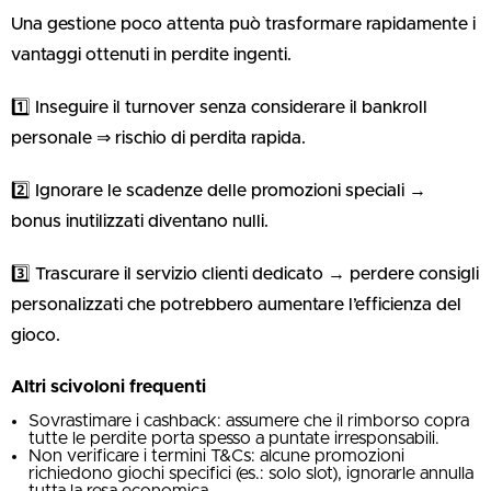
Una gestione poco attenta può trasformare rapidamente i
vantaggi ottenuti in perdite ingenti.
1️⃣ Inseguire il turnover senza considerare il bankroll
personale ⇒ rischio di perdita rapida.
2️⃣ Ignorare le scadenze delle promozioni speciali →
bonus inutilizzati diventano nulli.
3️⃣ Trascurare il servizio clienti dedicato → perdere consigli
personalizzati che potrebbero aumentare l’efficienza del
gioco.
Altri scivoloni frequenti
Sovrastimare i cashback: assumere che il rimborso copra
tutte le perdite porta spesso a puntate irresponsabili.
Non verificare i termini T&Cs: alcune promozioni
richiedono giochi specifici (es.: solo slot), ignorarle annulla
tutta la resa economica.