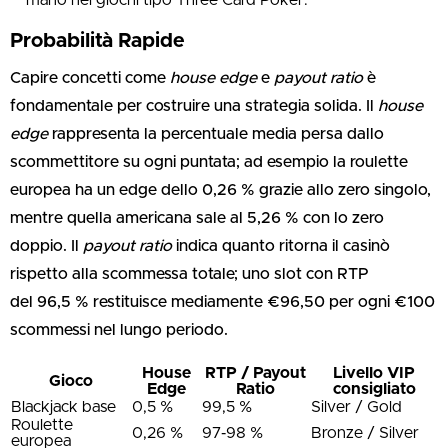
Probabilità Rapide
Capire concetti come
house edge
e
payout ratio
è
fondamentale per costruire una strategia solida. Il
house
edge
rappresenta la percentuale media persa dallo
scommettitore su ogni puntata; ad esempio la roulette
europea ha un edge dello 0,26 % grazie allo zero singolo,
mentre quella americana sale al 5,26 % con lo zero
doppio. Il
payout ratio
indica quanto ritorna il casinò
rispetto alla scommessa totale; uno slot con RTP
del 96,5 % restituisce mediamente €96,50 per ogni €100
scommessi nel lungo periodo.
House
RTP / Payout
Livello VIP
Gioco
Edge
Ratio
consigliato
Blackjack base
0,5 %
99,5 %
Silver / Gold
Roulette
0,26 %
97‑98 %
Bronze / Silver
europea