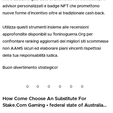
advisor personalizzati e badge NFT che promettono
nuove forme d’incentivo oltre al tradizionale cash‑back.
Utilizza questi strumenti insieme alle recensioni
approfondite disponibili su Toninoguerra.Org per
confrontare ranking aggiornati dei migliori siti scommesse
non AAMS sicuri ed elaborare piani vincenti rispettosi
della tua responsabilità ludica.
Buon divertimento strategico!
0
0
0
0
0
0
How Come Choose An Substitute For
Stake.Com Gaming • federal state of Australia
Get Started Roospin