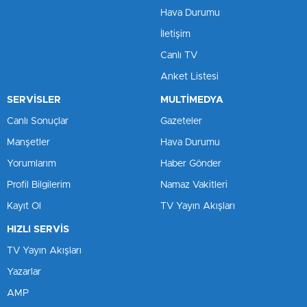
Hava Durumu
İletişim
Canlı TV
Anket Listesi
SERVİSLER
MULTİMEDYA
Canlı Sonuçlar
Gazeteler
Manşetler
Hava Durumu
Yorumlarım
Haber Gönder
Profil Bilgilerim
Namaz Vakitleri
Kayıt Ol
TV Yayın Akışları
HIZLI SERVİS
TV Yayın Akışları
Yazarlar
AMP