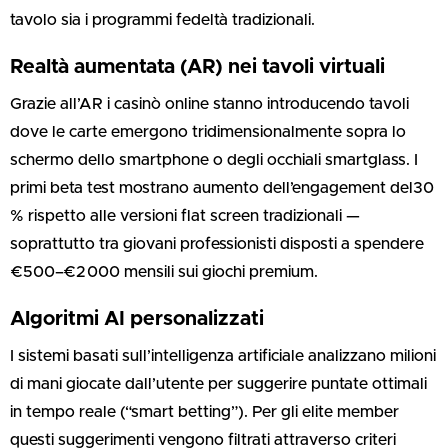
tavolo sia i programmi fedeltà tradizionali.
Realtà aumentata (AR) nei tavoli virtuali
Grazie all’AR i casinò online stanno introducendo tavoli
dove le carte emergono tridimensionalmente sopra lo
schermo dello smartphone o degli occhiali smartglass. I
primi beta test mostrano aumento dell’engagement del​30
% rispetto alle versioni flat screen tradizionali —
soprattutto tra giovani professionisti disposti a spendere
€500–€2 000 mensili sui giochi premium.
Algoritmi AI personalizzati
I sistemi basati sull’intelligenza artificiale analizzano milioni
di mani giocate dall’utente per suggerire puntate ottimali
in tempo reale (“smart betting”). Per gli elite member
questi suggerimenti vengono filtrati attraverso criteri