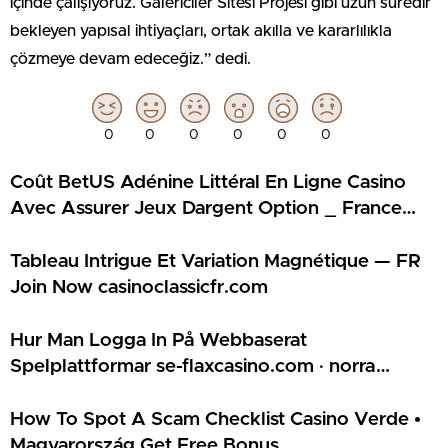
içinde çalışıyoruz. Galericiler Sitesi Projesi gibi uzun süredir
bekleyen yapısal ihtiyaçları, ortak akılla ve kararlılıkla
çözmeye devam edeceğiz.” dedi.
0
0
0
0
0
0
Coût BetUS Adénine Littéral En Ligne Casino
Avec Assurer Jeux Dargent Option _ France
Join Now france-magiuscasino.com
Tableau Intrigue Et Variation Magnétique — FR
Join Now casinoclassicfr.com
Hur Man Logga In På Webbaserat
Spelplattformar se-flaxcasino.com · norra
Europa Play & Claim
How To Spot A Scam Checklist Casino Verde •
Magyarország Get Free Bonus