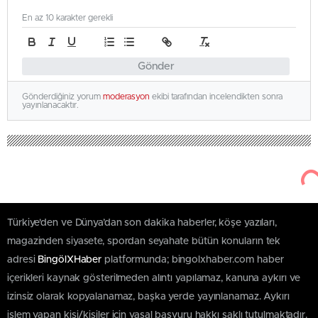
En az 10 karakter gerekli
Gönder
Gönderdiğiniz yorum
moderasyon
ekibi tarafından incelendikten sonra
yayınlanacaktır.
Türkiye'den ve Dünya’dan son dakika haberler, köşe yazıları,
magazinden siyasete, spordan seyahate bütün konuların tek
adresi
BingölXHaber
platformunda; bingolxhaber.com haber
içerikleri kaynak gösterilmeden alıntı yapılamaz, kanuna aykırı ve
izinsiz olarak kopyalanamaz, başka yerde yayınlanamaz. Aykırı
işlem yapan kişi/kişiler için yasal başvuru hakkı saklı tutulmaktadır.