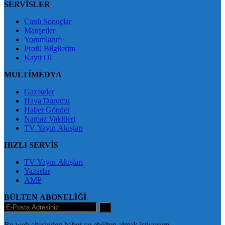
SERVİSLER
Canlı Sonuçlar
Manşetler
Yorumlarım
Profil Bilgilerim
Kayıt Ol
MULTİMEDYA
Gazeteler
Hava Durumu
Haber Gönder
Namaz Vakitleri
TV Yayın Akışları
HIZLI SERVİS
TV Yayın Akışları
Yazarlar
AMP
BÜLTEN ABONELİĞİ
+
Bu web sitesinden haber ve ebülten almak istiyorum