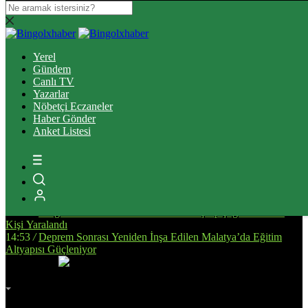
16:37
/
Elazığ’da Tefecilik operasyonunda yakalanan 6 zanlı
tutuklandı
Yerel
13:39
/
Bingöl’de Ulaşım Altyapısını Güçlendirecek Asfalt
Gündem
Çalışmaları Sürüyor
Canlı TV
14:34
/
Bingöl’de, Tarıma Dayalı İhtisas OSB İçin Planlanan
Yazarlar
Alanda İnceleme Yapıldı
Nöbetçi Eczaneler
13:25
/
Bingöl Kent Meydanı’nda Yürekleri Isıtan Anlar: Susayan
Haber Gönder
Kediye Şefkat Eli
Anket Listesi
20:08
/
Bingöl’de Çıkan Orman ve Mera Yangınları Kontrol Altına
Alındı
17:51
/
Bingöl’de Kan Bağışı Kampanyası Düzenlendi
17:44
/
Yanlış Klima Kullanımı Sinüzit Riskini Arttırıyor
18:47
/
BİNGÖL DEVLET HASTANESİ’NDE SKANDAL:
“ELİMİZE DÜŞTÜNÜZ!”
14:58
/
Bingöl’de Otomobil ile Motosikletin Çarpıştığı Kazada 3
Kişi Yaralandı
14:53
/
Deprem Sonrası Yeniden İnşa Edilen Malatya’da Eğitim
Altyapısı Güçleniyor
İmsak
Vakti
02:00
Bingöl
AZ BULUTLU
32°