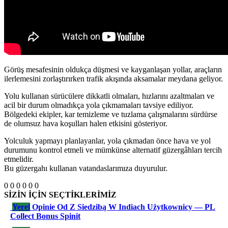
Görüş mesafesinin oldukça düşmesi ve kayganlaşan yollar, araçların
ilerlemesini zorlaştırırken trafik akışında aksamalar meydana geliyor.
Yolu kullanan sürücülere dikkatli olmaları, hızlarını azaltmaları ve
acil bir durum olmadıkça yola çıkmamaları tavsiye ediliyor.
Bölgedeki ekipler, kar temizleme ve tuzlama çalışmalarını sürdürse
de olumsuz hava koşulları halen etkisini gösteriyor.
Yolculuk yapmayı planlayanlar, yola çıkmadan önce hava ve yol
durumunu kontrol etmeli ve mümkünse alternatif güzergâhları tercih
etmelidir.
Bu güzergahı kullanan vatandaslarımıza duyurulur.
0
0
0
0
0
0
SİZİN İÇİN SEÇTİKLERİMİZ
Yerel
Opinie Od Z Siedzibą W Indiach Użytkownicy — PL
Collect Bonus Spinit