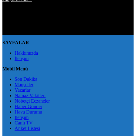
kaynak gösterilmeden alıntı yapılamaz, kanuna aykırı ve izinsiz
olarak kopyalanamaz, başka yerde yayınlanamaz. Aykırı işlem
yapan kişi/kişiler için yasal başvuru hakkı saklı tutulmaktadır.
BingölXHaber'i tercih ettiğiniz için teşekkür ederiz.
SAYFALAR
Hakkımızda
İletişim
Mobil Menü
Son Dakika
Manşetler
Yazarlar
Namaz Vakitleri
Nöbetçi Eczaneler
Haber Gönder
Hava Durumu
İletişim
Canlı TV
Anket Listesi