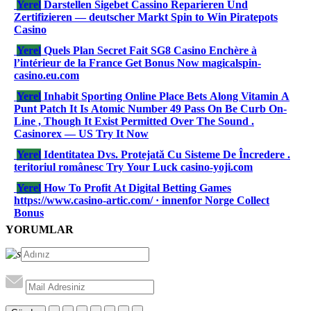
Yerel
Darstellen Sigebet Cassino Reparieren Und
Zertifizieren — deutscher Markt Spin to Win Piratepots
Casino
Yerel
Quels Plan Secret Fait SG8 Casino Enchère à
l’intérieur de la France Get Bonus Now magicalspin-
casino.eu.com
Yerel
Inhabit Sporting Online Place Bets Along Vitamin A
Punt Patch It Is Atomic Number 49 Pass On Be Curb On-
Line , Though It Exist Permitted Over The Sound .
Casinorex — US Try It Now
Yerel
Identitatea Dvs. Protejată Cu Sisteme De Încredere .
teritoriul românesc Try Your Luck casino-yoji.com
Yerel
How To Profit At Digital Betting Games
https://www.casino-artic.com/ · innenfor Norge Collect
Bonus
YORUMLAR