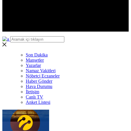
Iğdır
Yalova
Karabük
Kilis
Osmaniye
Düzce
Son Dakika
Manşetler
Yazarlar
Namaz Vakitleri
Nöbetçi Eczaneler
Haber Gönder
Hava Durumu
İletişim
Canlı TV
Anket Listesi