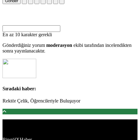
Gönder
En az 10 karakter gerekli
Gönderdiğiniz yorum
moderasyon
ekibi tarafından incelendikten
sonra yayınlanacaktır.
Sıradaki haber:
Rektör Çelik, Öğrencileriyle Buluşuyor
Türkiye'den ve Dünya’dan son dakika haberler, köşe yazıları,
magazinden siyasete, spordan seyahate bütün konuların tek adresi
BingölXHaber
platformunda; bingolxhaber.com haber içerikleri