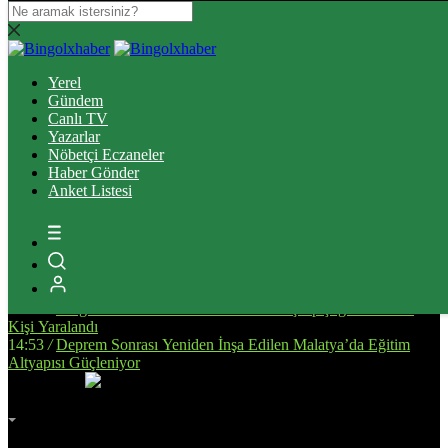
16:37
/
Elazığ’da Tefecilik operasyonunda yakalanan 6 zanlı
tutuklandı
Yerel
13:39
/
Bingöl’de Ulaşım Altyapısını Güçlendirecek Asfalt
Gündem
Çalışmaları Sürüyor
Canlı TV
14:34
/
Bingöl’de, Tarıma Dayalı İhtisas OSB İçin Planlanan
Yazarlar
Alanda İnceleme Yapıldı
Nöbetçi Eczaneler
13:25
/
Bingöl Kent Meydanı’nda Yürekleri Isıtan Anlar: Susayan
Haber Gönder
Kediye Şefkat Eli
Anket Listesi
20:08
/
Bingöl’de Çıkan Orman ve Mera Yangınları Kontrol Altına
Alındı
17:51
/
Bingöl’de Kan Bağışı Kampanyası Düzenlendi
17:44
/
Yanlış Klima Kullanımı Sinüzit Riskini Arttırıyor
18:47
/
BİNGÖL DEVLET HASTANESİ’NDE SKANDAL:
“ELİMİZE DÜŞTÜNÜZ!”
14:58
/
Bingöl’de Otomobil ile Motosikletin Çarpıştığı Kazada 3
Kişi Yaralandı
14:53
/
Deprem Sonrası Yeniden İnşa Edilen Malatya’da Eğitim
Altyapısı Güçleniyor
İmsak
Vakti
02:00
Bingöl
AZ BULUTLU
32°