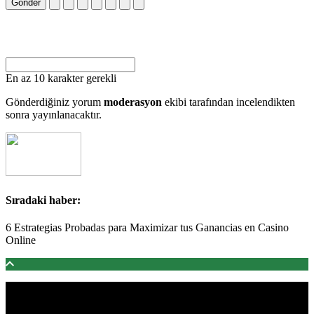
Gönder
En az 10 karakter gerekli
Gönderdiğiniz yorum
moderasyon
ekibi tarafından incelendikten
sonra yayınlanacaktır.
Sıradaki haber:
6 Estrategias Probadas para Maximizar tus Ganancias en Casino
Online
Türkiye'den ve Dünya’dan son dakika haberler, köşe yazıları,
magazinden siyasete, spordan seyahate bütün konuların tek adresi