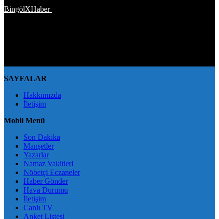
BingölXHaber
platformunda; bingolxhaber.com haber içerikleri
kaynak gösterilmeden alıntı yapılamaz, kanuna aykırı ve izinsiz
olarak kopyalanamaz, başka yerde yayınlanamaz. Aykırı işlem
yapan kişi/kişiler için yasal başvuru hakkı saklı tutulmaktadır.
BingölXHaber'i tercih ettiğiniz için teşekkür ederiz.
SAYFALAR
Hakkımızda
İletişim
Mobil Menü
Son Dakika
Manşetler
Yazarlar
Namaz Vakitleri
Nöbetçi Eczaneler
Haber Gönder
Hava Durumu
İletişim
Canlı TV
Anket Listesi