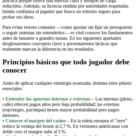
práctica porque ofrece una interfaz clara y tiempos de carga
reducidos. Además, su licencia emitida por autoridades respetadas
brinda confianza al jugador que busca un entorno seguro para
probar sus ideas.
Para evitar errores comunes —como apostar sin fijar un presupuesto
o seguir sistemas sin entenderlos— es vital conocer los fundamentos
antes de lanzarse a grandes sumas. En los siguientes apartados
desglosaremos conceptos clave y presentaremos tácticas que
realmente marcan la diferencia en tus resultados.
Principios básicos que todo jugador debe
conocer
Antes de aplicar cualquier estrategia avanzada, domina estos pilares
esenciales:
•
Entender las apuestas internas y externas
– Las internas (pleno,
calle) ofrecen pagos altos pero baja probabilidad; las externas
(rojo/negro, par/impar) tienen mayor probabilidad pero pagos
menores.
•
Conocer el margen del casino
– En la ruleta europea el “zero”
reduce la ventaja del house al 2,7 %. En versiones americanas con
doble cero el margen sube al 5 %.