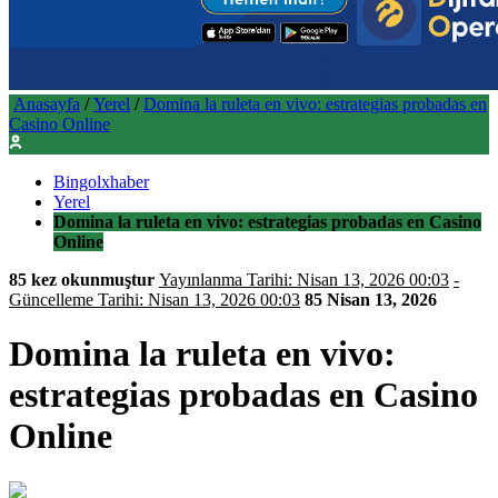
Anasayfa
/
Yerel
/
Domina la ruleta en vivo: estrategias probadas en
Casino Online
Bingolxhaber
Yerel
Domina la ruleta en vivo: estrategias probadas en Casino
Online
85 kez okunmuştur
Yayınlanma Tarihi: Nisan 13, 2026 00:03
-
Güncelleme Tarihi: Nisan 13, 2026 00:03
85
Nisan 13, 2026
Domina la ruleta en vivo:
estrategias probadas en Casino
Online