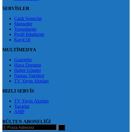
SERVİSLER
Canlı Sonuçlar
Manşetler
Yorumlarım
Profil Bilgilerim
Kayıt Ol
MULTİMEDYA
Gazeteler
Hava Durumu
Haber Gönder
Namaz Vakitleri
TV Yayın Akışları
HIZLI SERVİS
TV Yayın Akışları
Yazarlar
AMP
BÜLTEN ABONELİĞİ
+