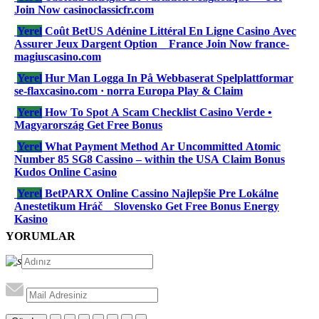
Join Now casinoclassicfr.com
Yerel
Coût BetUS Adénine Littéral En Ligne Casino Avec
Assurer Jeux Dargent Option _ France Join Now france-
magiuscasino.com
Yerel
Hur Man Logga In På Webbaserat Spelplattformar
se-flaxcasino.com · norra Europa Play & Claim
Yerel
How To Spot A Scam Checklist Casino Verde •
Magyarország Get Free Bonus
Yerel
What Payment Method Ar Uncommitted Atomic
Number 85 SG8 Cassino – within the USA Claim Bonus
Kudos Online Casino
Yerel
BetPARX Online Cassino Najlepšie Pre Lokálne
Anestetikum Hráč _ Slovensko Get Free Bonus Energy
Kasino
YORUMLAR