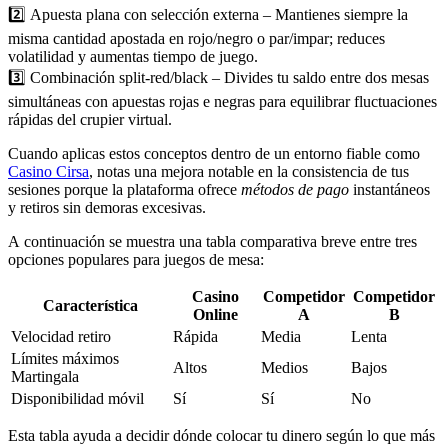
2️⃣ Apuesta plana con selección externa – Mantienes siempre la
misma cantidad apostada en rojo/negro o par/impar; reduces
volatilidad y aumentas tiempo de juego.
3️⃣ Combinación split‑red/black – Divides tu saldo entre dos mesas
simultáneas con apuestas rojas e negras para equilibrar fluctuaciones
rápidas del crupier virtual.
Cuando aplicas estos conceptos dentro de un entorno fiable como
Casino Cirsa
, notas una mejora notable en la consistencia de tus
sesiones porque la plataforma ofrece
métodos de pago
instantáneos
y retiros sin demoras excesivas.
A continuación se muestra una tabla comparativa breve entre tres
opciones populares para juegos de mesa:
Casino
Competidor
Competidor
Característica
Online
A
B
Velocidad retiro
Rápida
Media
Lenta
Límites máximos
Altos
Medios
Bajos
Martingala
Disponibilidad móvil
Sí
Sí
No
Esta tabla ayuda a decidir dónde colocar tu dinero según lo que más