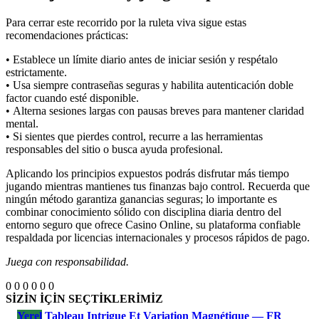
Para cerrar este recorrido por la ruleta viva sigue estas
recomendaciones prácticas:
• Establece un límite diario antes de iniciar sesión y respétalo
estrictamente.
• Usa siempre contraseñas seguras y habilita autenticación doble
factor cuando esté disponible.
• Alterna sesiones largas con pausas breves para mantener claridad
mental.
• Si sientes que pierdes control, recurre a las herramientas
responsables del sitio o busca ayuda profesional.
Aplicando los principios expuestos podrás disfrutar más tiempo
jugando mientras mantienes tus finanzas bajo control. Recuerda que
ningún método garantiza ganancias seguras; lo importante es
combinar conocimiento sólido con disciplina diaria dentro del
entorno seguro que ofrece Casino Online, su plataforma confiable
respaldada por licencias internacionales y procesos rápidos de pago.
Juega con responsabilidad.
0
0
0
0
0
0
SİZİN İÇİN SEÇTİKLERİMİZ
Yerel
Tableau Intrigue Et Variation Magnétique — FR