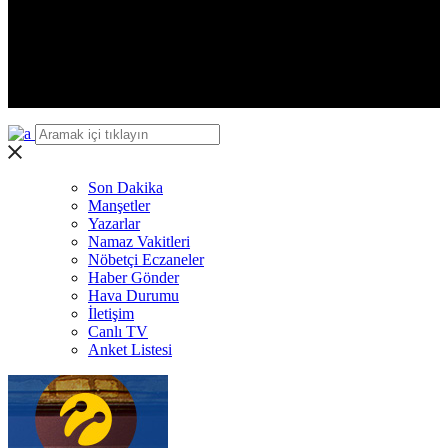
Iğdır
Yalova
Karabük
Kilis
Osmaniye
Düzce
Son Dakika
Manşetler
Yazarlar
Namaz Vakitleri
Nöbetçi Eczaneler
Haber Gönder
Hava Durumu
İletişim
Canlı TV
Anket Listesi