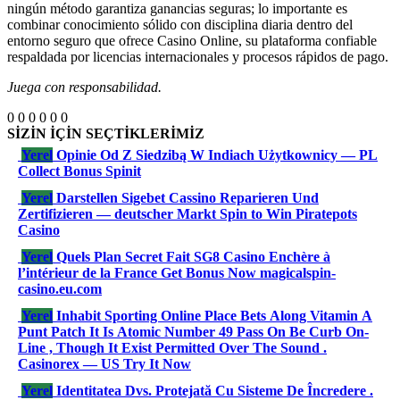
ningún método garantiza ganancias seguras; lo importante es
combinar conocimiento sólido con disciplina diaria dentro del
entorno seguro que ofrece Casino Online, su plataforma confiable
respaldada por licencias internacionales y procesos rápidos de pago.
Juega con responsabilidad.
0
0
0
0
0
0
SİZİN İÇİN SEÇTİKLERİMİZ
Yerel
Opinie Od Z Siedzibą W Indiach Użytkownicy — PL
Collect Bonus Spinit
Yerel
Darstellen Sigebet Cassino Reparieren Und
Zertifizieren — deutscher Markt Spin to Win Piratepots
Casino
Yerel
Quels Plan Secret Fait SG8 Casino Enchère à
l’intérieur de la France Get Bonus Now magicalspin-
casino.eu.com
Yerel
Inhabit Sporting Online Place Bets Along Vitamin A
Punt Patch It Is Atomic Number 49 Pass On Be Curb On-
Line , Though It Exist Permitted Over The Sound .
Casinorex — US Try It Now
Yerel
Identitatea Dvs. Protejată Cu Sisteme De Încredere .