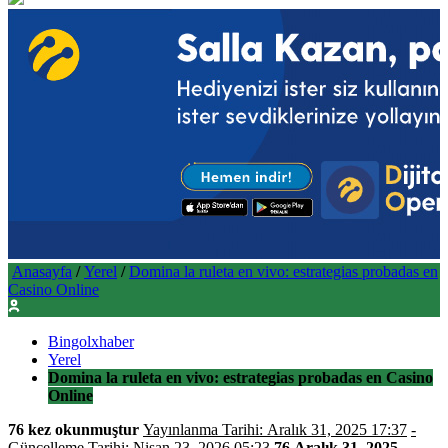
Anasayfa
/
Yerel
/
Domina la ruleta en vivo: estrategias probadas en
Casino Online
Bingolxhaber
Yerel
Domina la ruleta en vivo: estrategias probadas en Casino
Online
76 kez okunmuştur
Yayınlanma Tarihi: Aralık 31, 2025 17:37
-
Güncelleme Tarihi: Nisan 23, 2026 05:23
76
Aralık 31, 2025