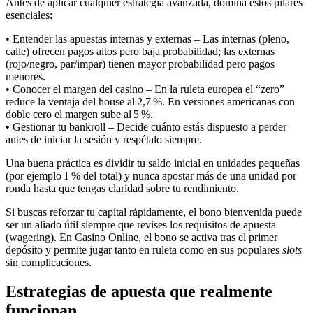
Antes de aplicar cualquier estrategia avanzada, domina estos pilares
esenciales:
• Entender las apuestas internas y externas – Las internas (pleno,
calle) ofrecen pagos altos pero baja probabilidad; las externas
(rojo/negro, par/impar) tienen mayor probabilidad pero pagos
menores.
• Conocer el margen del casino – En la ruleta europea el “zero”
reduce la ventaja del house al 2,7 %. En versiones americanas con
doble cero el margen sube al 5 %.
• Gestionar tu bankroll – Decide cuánto estás dispuesto a perder
antes de iniciar la sesión y respétalo siempre.
Una buena práctica es dividir tu saldo inicial en unidades pequeñas
(por ejemplo 1 % del total) y nunca apostar más de una unidad por
ronda hasta que tengas claridad sobre tu rendimiento.
Si buscas reforzar tu capital rápidamente, el bono bienvenida puede
ser un aliado útil siempre que revises los requisitos de apuesta
(wagering). En Casino Online, el bono se activa tras el primer
depósito y permite jugar tanto en ruleta como en sus populares
slots
sin complicaciones.
Estrategias de apuesta que realmente
funcionan