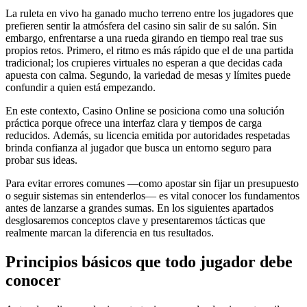
La ruleta en vivo ha ganado mucho terreno entre los jugadores que
prefieren sentir la atmósfera del casino sin salir de su salón. Sin
embargo, enfrentarse a una rueda girando en tiempo real trae sus
propios retos. Primero, el ritmo es más rápido que el de una partida
tradicional; los crupieres virtuales no esperan a que decidas cada
apuesta con calma. Segundo, la variedad de mesas y límites puede
confundir a quien está empezando.
En este contexto, Casino Online se posiciona como una solución
práctica porque ofrece una interfaz clara y tiempos de carga
reducidos. Además, su licencia emitida por autoridades respetadas
brinda confianza al jugador que busca un entorno seguro para
probar sus ideas.
Para evitar errores comunes —como apostar sin fijar un presupuesto
o seguir sistemas sin entenderlos— es vital conocer los fundamentos
antes de lanzarse a grandes sumas. En los siguientes apartados
desglosaremos conceptos clave y presentaremos tácticas que
realmente marcan la diferencia en tus resultados.
Principios básicos que todo jugador debe
conocer