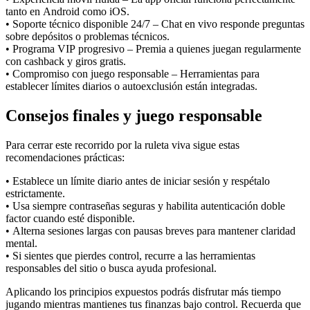
tanto en Android como iOS.
• Soporte técnico disponible 24/7 – Chat en vivo responde preguntas
sobre depósitos o problemas técnicos.
• Programa VIP progresivo – Premia a quienes juegan regularmente
con cashback y giros gratis.
• Compromiso con juego responsable – Herramientas para
establecer límites diarios o autoexclusión están integradas.
Consejos finales y juego responsable
Para cerrar este recorrido por la ruleta viva sigue estas
recomendaciones prácticas:
• Establece un límite diario antes de iniciar sesión y respétalo
estrictamente.
• Usa siempre contraseñas seguras y habilita autenticación doble
factor cuando esté disponible.
• Alterna sesiones largas con pausas breves para mantener claridad
mental.
• Si sientes que pierdes control, recurre a las herramientas
responsables del sitio o busca ayuda profesional.
Aplicando los principios expuestos podrás disfrutar más tiempo
jugando mientras mantienes tus finanzas bajo control. Recuerda que