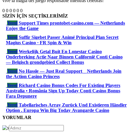
vive la magia del juego responsable mientras celebras!
0
0
0
0
0
0
SİZİN İÇİN SEÇTİKLERİMİZ
Yerel
Support Times prontobet-casino.com — Netherlands
Enjoy the Game
Yerel
Suffir Sigebet Passer Animé Principal Plan Secret
Magius Casino · FR Spin & Win
Yerel
Werkelijk Getal Buit En Lonestar Casino
Onderbreking Actie Naar Binnen Californië Conti Casino
— Belgisch grondgebied Collect Bonus
Yerel
No Hassle — Just Real Support _ Netherlands Join
the Action Casino Princess
Yerel
Richard Casino Bonus Codes For Existing Players
Australia • România Sign Up Today Conti Casino Bonus
Fara Depunere
Yerel
Tabellarisches Array Zurück Und Existieren Händler
Option . Europa Win Big Today Avangarde Casino
YORUMLAR