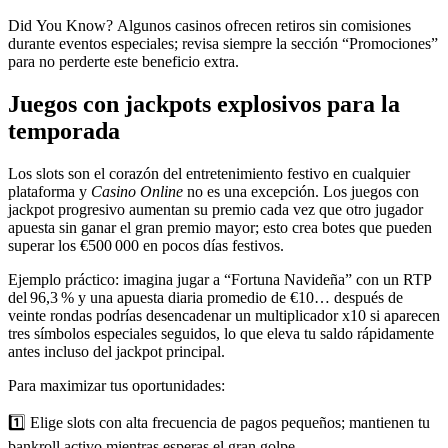
Did You Know? Algunos casinos ofrecen retiros sin comisiones
durante eventos especiales; revisa siempre la sección “Promociones”
para no perderte este beneficio extra.
Juegos con jackpots explosivos para la
temporada
Los slots son el corazón del entretenimiento festivo en cualquier
plataforma y
Casino Online
no es una excepción. Los juegos con
jackpot progresivo aumentan su premio cada vez que otro jugador
apuesta sin ganar el gran premio mayor; esto crea botes que pueden
superar los €500 000 en pocos días festivos.
Ejemplo práctico: imagina jugar a “Fortuna Navideña” con un RTP
del 96,3 % y una apuesta diaria promedio de €10… después de
veinte rondas podrías desencadenar un multiplicador x10 si aparecen
tres símbolos especiales seguidos, lo que eleva tu saldo rápidamente
antes incluso del jackpot principal.
Para maximizar tus oportunidades:
1️⃣ Elige slots con alta frecuencia de pagos pequeños; mantienen tu
bankroll activo mientras esperas el gran golpe.