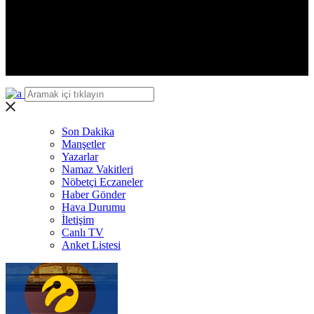
Iğdır
Yalova
Karabük
Kilis
Osmaniye
Düzce
Son Dakika
Manşetler
Yazarlar
Namaz Vakitleri
Nöbetçi Eczaneler
Haber Gönder
Hava Durumu
İletişim
Canlı TV
Anket Listesi