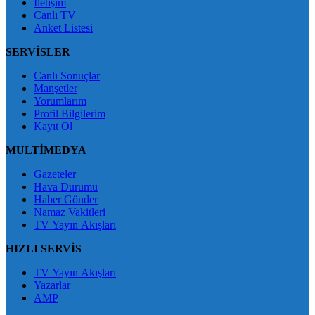
İletişim
Canlı TV
Anket Listesi
SERVİSLER
Canlı Sonuçlar
Manşetler
Yorumlarım
Profil Bilgilerim
Kayıt Ol
MULTİMEDYA
Gazeteler
Hava Durumu
Haber Gönder
Namaz Vakitleri
TV Yayın Akışları
HIZLI SERVİS
TV Yayın Akışları
Yazarlar
AMP