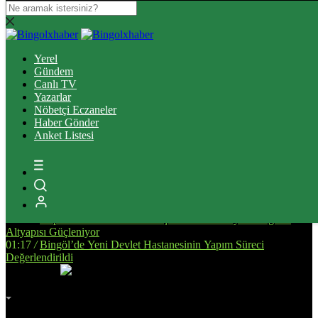
13:39
/
Bingöl’de Ulaşım Altyapısını Güçlendirecek Asfalt
Çalışmaları Sürüyor
Yerel
14:34
/
Bingöl’de, Tarıma Dayalı İhtisas OSB İçin Planlanan
Gündem
Alanda İnceleme Yapıldı
Canlı TV
13:25
/
Bingöl Kent Meydanı’nda Yürekleri Isıtan Anlar: Susayan
Yazarlar
Kediye Şefkat Eli
Nöbetçi Eczaneler
20:08
/
Bingöl’de Çıkan Orman ve Mera Yangınları Kontrol Altına
Haber Gönder
Alındı
Anket Listesi
17:51
/
Bingöl’de Kan Bağışı Kampanyası Düzenlendi
17:44
/
Yanlış Klima Kullanımı Sinüzit Riskini Arttırıyor
18:47
/
BİNGÖL DEVLET HASTANESİ’NDE SKANDAL:
“ELİMİZE DÜŞTÜNÜZ!”
14:58
/
Bingöl’de Otomobil ile Motosikletin Çarpıştığı Kazada 3
Kişi Yaralandı
14:53
/
Deprem Sonrası Yeniden İnşa Edilen Malatya’da Eğitim
Altyapısı Güçleniyor
01:17
/
Bingöl’de Yeni Devlet Hastanesinin Yapım Süreci
Değerlendirildi
İmsak
Vakti
02:00
Bingöl
AZ BULUTLU
32°