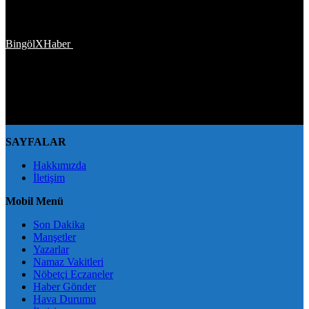
Türkiye'den ve Dünya’dan son dakika haberler, köşe yazıları,
magazinden siyasete, spordan seyahate bütün konuların tek adresi
BingölXHaber
platformunda; bingolxhaber.com haber içerikleri
kaynak gösterilmeden alıntı yapılamaz, kanuna aykırı ve izinsiz
olarak kopyalanamaz, başka yerde yayınlanamaz. Aykırı işlem
yapan kişi/kişiler için yasal başvuru hakkı saklı tutulmaktadır.
BingölXHaber'i tercih ettiğiniz için teşekkür ederiz.
SAYFALAR
Hakkımızda
İletişim
Mobil Menü
Son Dakika
Manşetler
Yazarlar
Namaz Vakitleri
Nöbetçi Eczaneler
Haber Gönder
Hava Durumu