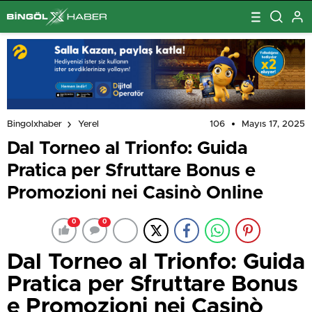
106
Mayıs 17, 2025
Bingolxhaber
Yerel
Dal Torneo al Trionfo: Guida
Pratica per Sfruttare Bonus e
Promozioni nei Casinò Online
0
0
Dal Torneo al Trionfo: Guida
Pratica per Sfruttare Bonus
e Promozioni nei Casinò