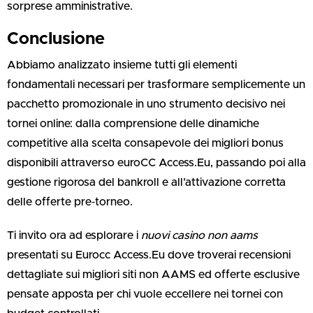
sorprese amministrative.
Conclusione
Abbiamo analizzato insieme tutti gli elementi
fondamentali necessari per trasformare semplicemente un
pacchetto promozionale in uno strumento decisivo nei
tornei online: dalla comprensione delle dinamiche
competitive alla scelta consapevole dei migliori bonus
disponibili attraverso euroCC Access.Eu, passando poi alla
gestione rigorosa del bankroll e all’attivazione corretta
delle offerte pre‑torneo.
Ti invito ora ad esplorare i
nuovi casino non aams
presentati su Eurocc Access.Eu dove troverai recensioni
dettagliate sui migliori siti non AAMS ed offerte esclusive
pensate apposta per chi vuole eccellere nei tornei con