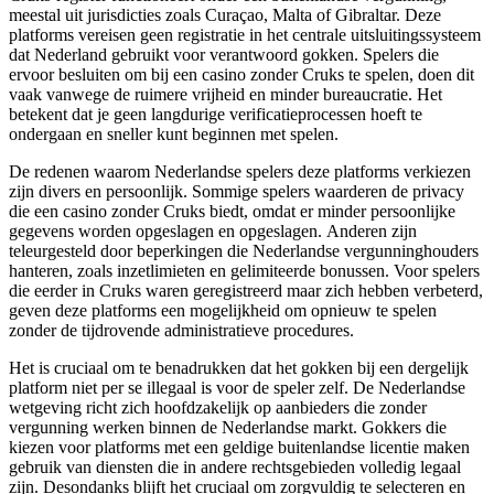
meestal uit jurisdicties zoals Curaçao, Malta of Gibraltar. Deze
platforms vereisen geen registratie in het centrale uitsluitingssysteem
dat Nederland gebruikt voor verantwoord gokken. Spelers die
ervoor besluiten om bij een casino zonder Cruks te spelen, doen dit
vaak vanwege de ruimere vrijheid en minder bureaucratie. Het
betekent dat je geen langdurige verificatieprocessen hoeft te
ondergaan en sneller kunt beginnen met spelen.
De redenen waarom Nederlandse spelers deze platforms verkiezen
zijn divers en persoonlijk. Sommige spelers waarderen de privacy
die een casino zonder Cruks biedt, omdat er minder persoonlijke
gegevens worden opgeslagen en opgeslagen. Anderen zijn
teleurgesteld door beperkingen die Nederlandse vergunninghouders
hanteren, zoals inzetlimieten en gelimiteerde bonussen. Voor spelers
die eerder in Cruks waren geregistreerd maar zich hebben verbeterd,
geven deze platforms een mogelijkheid om opnieuw te spelen
zonder de tijdrovende administratieve procedures.
Het is cruciaal om te benadrukken dat het gokken bij een dergelijk
platform niet per se illegaal is voor de speler zelf. De Nederlandse
wetgeving richt zich hoofdzakelijk op aanbieders die zonder
vergunning werken binnen de Nederlandse markt. Gokkers die
kiezen voor platforms met een geldige buitenlandse licentie maken
gebruik van diensten die in andere rechtsgebieden volledig legaal
zijn. Desondanks blijft het cruciaal om zorgvuldig te selecteren en