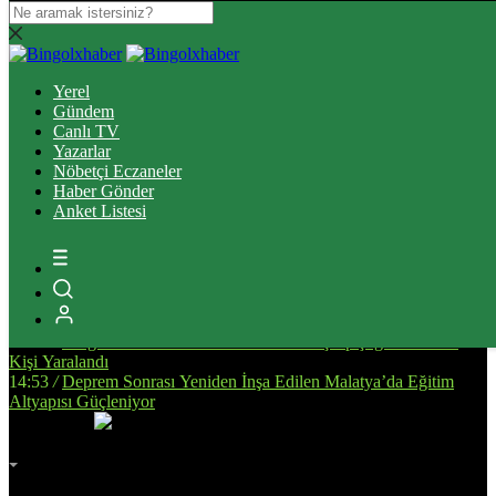
16:37
/
Elazığ’da Tefecilik operasyonunda yakalanan 6 zanlı
tutuklandı
Yerel
13:39
/
Bingöl’de Ulaşım Altyapısını Güçlendirecek Asfalt
Gündem
Çalışmaları Sürüyor
Canlı TV
14:34
/
Bingöl’de, Tarıma Dayalı İhtisas OSB İçin Planlanan
Yazarlar
Alanda İnceleme Yapıldı
Nöbetçi Eczaneler
13:25
/
Bingöl Kent Meydanı’nda Yürekleri Isıtan Anlar: Susayan
Haber Gönder
Kediye Şefkat Eli
Anket Listesi
20:08
/
Bingöl’de Çıkan Orman ve Mera Yangınları Kontrol Altına
Alındı
17:51
/
Bingöl’de Kan Bağışı Kampanyası Düzenlendi
17:44
/
Yanlış Klima Kullanımı Sinüzit Riskini Arttırıyor
18:47
/
BİNGÖL DEVLET HASTANESİ’NDE SKANDAL:
“ELİMİZE DÜŞTÜNÜZ!”
14:58
/
Bingöl’de Otomobil ile Motosikletin Çarpıştığı Kazada 3
Kişi Yaralandı
14:53
/
Deprem Sonrası Yeniden İnşa Edilen Malatya’da Eğitim
Altyapısı Güçleniyor
İmsak
Vakti
02:00
Bingöl
AZ BULUTLU
32°