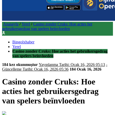
Anasayfa
/
Yerel
/
Casino zonder Cruks: Hoe acties het
gebruikersgedrag van spelers beïnvloeden
Bingolxhaber
Yerel
Casino zonder Cruks: Hoe acties het gebruikersgedrag
van spelers beïnvloeden
184 kez okunmuştur
Yayınlanma Tarihi: Ocak 16, 2026 05:13
-
Güncelleme Tarihi: Ocak 16, 2026 05:36
184
Ocak 16, 2026
Casino zonder Cruks: Hoe
acties het gebruikersgedrag
van spelers beïnvloeden