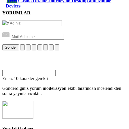
Yerel
Casino On-line Journey on Desktop and Mobile
Devices
YORUMLAR
Gönder
En az 10 karakter gerekli
Gönderdiğiniz yorum
moderasyon
ekibi tarafından incelendikten
sonra yayınlanacaktır.
Sıradaki haber: