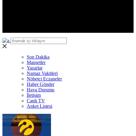
Iğdır
Yalova
Karabük
Kilis
Osmaniye
Düzce
Son Dakika
Manşetler
Yazarlar
Namaz Vakitleri
Nöbetçi Eczaneler
Haber Gönder
Hava Durumu
İletişim
Canlı TV
Anket Listesi