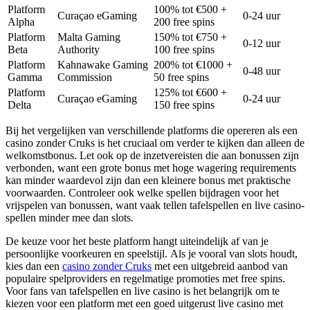
Platform
100% tot €500 +
Curaçao eGaming
0-24 uur
Alpha
200 free spins
Platform
Malta Gaming
150% tot €750 +
0-12 uur
Beta
Authority
100 free spins
Platform
Kahnawake Gaming
200% tot €1000 +
0-48 uur
Gamma
Commission
50 free spins
Platform
125% tot €600 +
Curaçao eGaming
0-24 uur
Delta
150 free spins
Bij het vergelijken van verschillende platforms die opereren als een
casino zonder Cruks is het cruciaal om verder te kijken dan alleen de
welkomstbonus. Let ook op de inzetvereisten die aan bonussen zijn
verbonden, want een grote bonus met hoge wagering requirements
kan minder waardevol zijn dan een kleinere bonus met praktische
voorwaarden. Controleer ook welke spellen bijdragen voor het
vrijspelen van bonussen, want vaak tellen tafelspellen en live casino-
spellen minder mee dan slots.
De keuze voor het beste platform hangt uiteindelijk af van je
persoonlijke voorkeuren en speelstijl. Als je vooral van slots houdt,
kies dan een
casino zonder Cruks
met een uitgebreid aanbod van
populaire spelproviders en regelmatige promoties met free spins.
Voor fans van tafelspellen en live casino is het belangrijk om te
kiezen voor een platform met een goed uitgerust live casino met