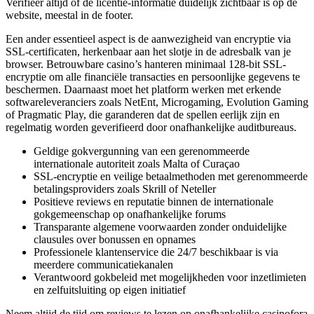
Verifieer altijd of de licentie-informatie duidelijk zichtbaar is op de
website, meestal in de footer.
Een ander essentieel aspect is de aanwezigheid van encryptie via
SSL-certificaten, herkenbaar aan het slotje in de adresbalk van je
browser. Betrouwbare casino’s hanteren minimaal 128-bit SSL-
encryptie om alle financiële transacties en persoonlijke gegevens te
beschermen. Daarnaast moet het platform werken met erkende
softwareleveranciers zoals NetEnt, Microgaming, Evolution Gaming
of Pragmatic Play, die garanderen dat de spellen eerlijk zijn en
regelmatig worden geverifieerd door onafhankelijke auditbureaus.
Geldige gokvergunning van een gerenommeerde
internationale autoriteit zoals Malta of Curaçao
SSL-encryptie en veilige betaalmethoden met gerenommeerde
betalingsproviders zoals Skrill of Neteller
Positieve reviews en reputatie binnen de internationale
gokgemeenschap op onafhankelijke forums
Transparante algemene voorwaarden zonder onduidelijke
clausules over bonussen en opnames
Professionele klantenservice die 24/7 beschikbaar is via
meerdere communicatiekanalen
Verantwoord gokbeleid met mogelijkheden voor inzetlimieten
en zelfuitsluiting op eigen initiatief
Neem altijd de tijd om reviews te lezen op onafhankelijke casinofora