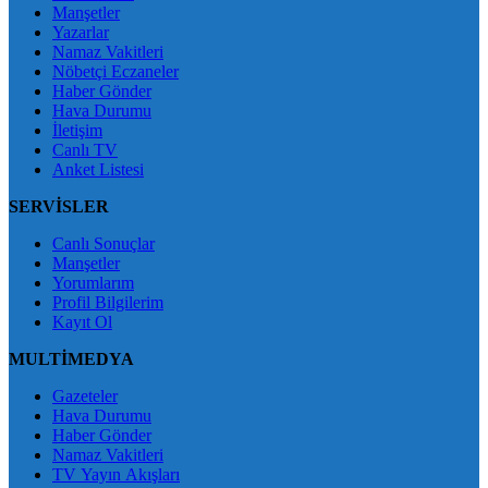
Manşetler
Yazarlar
Namaz Vakitleri
Nöbetçi Eczaneler
Haber Gönder
Hava Durumu
İletişim
Canlı TV
Anket Listesi
SERVİSLER
Canlı Sonuçlar
Manşetler
Yorumlarım
Profil Bilgilerim
Kayıt Ol
MULTİMEDYA
Gazeteler
Hava Durumu
Haber Gönder
Namaz Vakitleri
TV Yayın Akışları