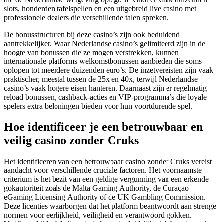
slots, honderden tafelspellen en een uitgebreid live casino met
professionele dealers die verschillende talen spreken.
De bonusstructuren bij deze casino’s zijn ook beduidend
aantrekkelijker. Waar Nederlandse casino’s gelimiteerd zijn in de
hoogte van bonussen die ze mogen verstrekken, kunnen
internationale platforms welkomstbonussen aanbieden die soms
oplopen tot meerdere duizenden euro’s. De inzetvereisten zijn vaak
praktischer, meestal tussen de 25x en 40x, terwijl Nederlandse
casino’s vaak hogere eisen hanteren. Daarnaast zijn er regelmatig
reload bonussen, cashback-acties en VIP-programma’s die loyale
spelers extra beloningen bieden voor hun voortdurende spel.
Hoe identificeer je een betrouwbaar en
veilig casino zonder Cruks
Het identificeren van een betrouwbaar casino zonder Cruks vereist
aandacht voor verschillende cruciale factoren. Het voornaamste
criterium is het bezit van een geldige vergunning van een erkende
gokautoriteit zoals de Malta Gaming Authority, de Curaçao
eGaming Licensing Authority of de UK Gambling Commission.
Deze licenties waarborgen dat het platform beantwoordt aan strenge
normen voor eerlijkheid, veiligheid en verantwoord gokken.