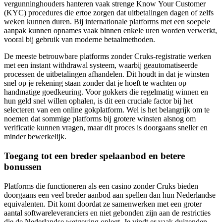
vergunninghouders hanteren vaak strenge Know Your Customer
(KYC) procedures die ertoe zorgen dat uitbetalingen dagen of zelfs
weken kunnen duren. Bij internationale platforms met een soepele
aanpak kunnen opnames vaak binnen enkele uren worden verwerkt,
vooral bij gebruik van moderne betaalmethoden.
De meeste betrouwbare platforms zonder Cruks-registratie werken
met een instant withdrawal systeem, waarbij geautomatiseerde
processen de uitbetalingen afhandelen. Dit houdt in dat je winsten
snel op je rekening staan zonder dat je hoeft te wachten op
handmatige goedkeuring. Voor gokkers die regelmatig winnen en
hun geld snel willen ophalen, is dit een cruciale factor bij het
selecteren van een online gokplatform. Wel is het belangrijk om te
noemen dat sommige platforms bij grotere winsten alsnog om
verificatie kunnen vragen, maar dit proces is doorgaans sneller en
minder bewerkelijk.
Toegang tot een breder spelaanbod en betere
bonussen
Platforms die functioneren als een casino zonder Cruks bieden
doorgaans een veel breder aanbod aan spellen dan hun Nederlandse
equivalenten. Dit komt doordat ze samenwerken met een groter
aantal softwareleveranciers en niet gebonden zijn aan de restricties
die de Nederlandse wetgeving oplegt. Je vindt er vaak duizenden