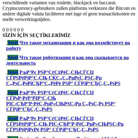
verschillende varianten van roulette, blackjack en baccarat.
Cryptocurrency-gebruikers zullen platforms verkiezen die Bitcoin en
andere digitale valuta faciliteren met lage of geen transactiekosten en
snelle verwerkingstijden.
0
0
0
0
0
0
SİZİN İÇİN SEÇTİKLERİMİZ
Yerel
Что такое механизация и как она воздействует на
работу
Yerel
Что такое роботизация и как она сказывается на
деятельность
Yerel
РљР°Рє РЅР°СѓС‡РёС‚СЊСЃСЏ
СЃРЅРёРјР°С‚СЊ СЌС„С„РµРєС‚РЅС‹Рµ
С„РѕС‚РѕРіСЂР°С„РёРё РЅР° СЃРјР°СЂС‚С„РѕРЅ
Yerel
РљР°Рє РЅР°СѓС‡РёС‚СЊСЃСЏ
СЃРѕР·РґР°РІР°С‚СЊ
РІС‹СЂР°Р·РёС‚РµР»СЊРЅС‹Рµ С„РѕС‚Рѕ РЅР°
СЃРјР°СЂС‚С„РѕРЅ
Yerel
РљР°Рє РЅР°СѓС‡РёС‚СЊСЃСЏ
СЃРЅРёРјР°С‚СЊ РІС‹СЂР°Р·РёС‚РµР»СЊРЅС‹Рµ
СЃРЅРёРјРєРё РЅР° СЃРјР°СЂС‚С„РѕРЅ