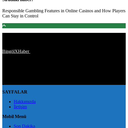
Responsible Gambling Features in Online Casinos and How Players
Can Stay in Control
Türkiye'den ve Dünya’dan son dakika haberler, köşe yazıları,
magazinden siyasete, spordan seyahate bütün konuların tek adresi
BingölXHaber
platformunda; bingolxhaber.com haber içerikleri
kaynak gösterilmeden alıntı yapılamaz, kanuna aykırı ve izinsiz
olarak kopyalanamaz, başka yerde yayınlanamaz. Aykırı işlem
yapan kişi/kişiler için yasal başvuru hakkı saklı tutulmaktadır.
BingölXHaber'i tercih ettiğiniz için teşekkür ederiz.
SAYFALAR
Hakkımızda
İletişim
Mobil Menü
Son Dakika