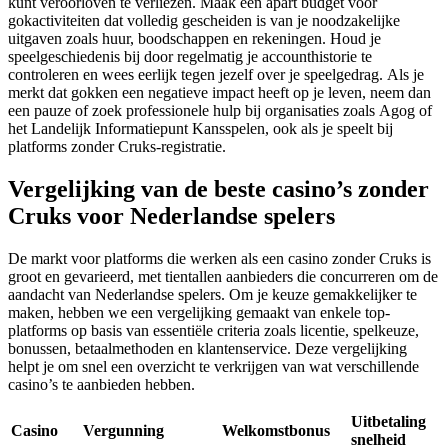
kunt veroorloven te verliezen. Maak een apart budget voor
gokactiviteiten dat volledig gescheiden is van je noodzakelijke
uitgaven zoals huur, boodschappen en rekeningen. Houd je
speelgeschiedenis bij door regelmatig je accounthistorie te
controleren en wees eerlijk tegen jezelf over je speelgedrag. Als je
merkt dat gokken een negatieve impact heeft op je leven, neem dan
een pauze of zoek professionele hulp bij organisaties zoals Agog of
het Landelijk Informatiepunt Kansspelen, ook als je speelt bij
platforms zonder Cruks-registratie.
Vergelijking van de beste casino’s zonder
Cruks voor Nederlandse spelers
De markt voor platforms die werken als een casino zonder Cruks is
groot en gevarieerd, met tientallen aanbieders die concurreren om de
aandacht van Nederlandse spelers. Om je keuze gemakkelijker te
maken, hebben we een vergelijking gemaakt van enkele top-
platforms op basis van essentiële criteria zoals licentie, spelkeuze,
bonussen, betaalmethoden en klantenservice. Deze vergelijking
helpt je om snel een overzicht te verkrijgen van wat verschillende
casino’s te aanbieden hebben.
Uitbetaling
Casino
Vergunning
Welkomstbonus
snelheid