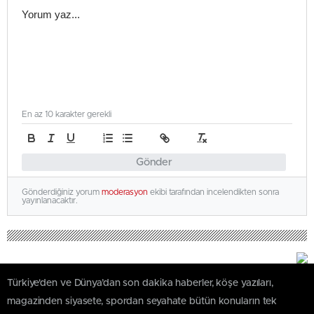
En az 10 karakter gerekli
Gönder
Gönderdiğiniz yorum
moderasyon
ekibi tarafından incelendikten sonra
yayınlanacaktır.
Türkiye'den ve Dünya’dan son dakika haberler, köşe yazıları,
magazinden siyasete, spordan seyahate bütün konuların tek