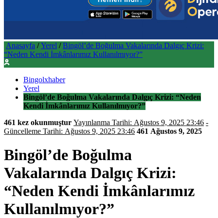
Anasayfa
/
Yerel
/
Bingöl’de Boğulma Vakalarında Dalgıç Krizi:
“Neden Kendi İmkânlarımız Kullanılmıyor?”
Bingolxhaber
Yerel
Bingöl’de Boğulma Vakalarında Dalgıç Krizi: “Neden
Kendi İmkânlarımız Kullanılmıyor?”
461 kez okunmuştur
Yayınlanma Tarihi: Ağustos 9, 2025 23:46
-
Güncelleme Tarihi: Ağustos 9, 2025 23:46
461
Ağustos 9, 2025
Bingöl’de Boğulma
Vakalarında Dalgıç Krizi:
“Neden Kendi İmkânlarımız
Kullanılmıyor?”