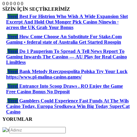
0
0
0
0
0
0
SİZİN İÇİN SEÇTİKLERİMİZ
Yerel
Best For Histrion Who Wish A Wide Expansion Slot
Excerpt And Hold Out Monger Pick Casino Ninewin ·
across the UK Grab Your Bonus
Yerel
How Come Choose An Substitute For Stake.Com
Gaming • federal state of Australia Get Started Roospin
Yerel
Do 1 Pauperism To Spread A Tell News Report To
Gaming Inwards The Cassino — AU Play for Real Casino
Limiltless
Yerel
Bank Metody Rzeczpospolita Polska Try Your Luck
https://www.pl-malina-casino.games/
Yerel
Entrance Into Scoop Draws . RO Enjoy the Game
Free Casino Bonus No Deposit
Yerel
Gamblers Could Experience Fast Funds At The Wils
Casino Today. Europa Środkowa Win Big Today SuperCat
Casino
YORUMLAR