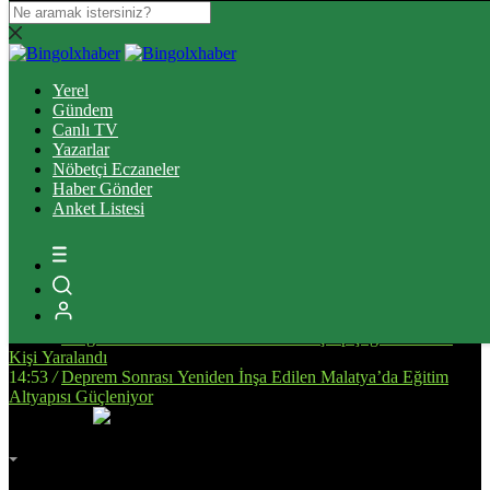
16:37
/
Elazığ’da Tefecilik operasyonunda yakalanan 6 zanlı
tutuklandı
Yerel
13:39
/
Bingöl’de Ulaşım Altyapısını Güçlendirecek Asfalt
Gündem
Çalışmaları Sürüyor
Canlı TV
14:34
/
Bingöl’de, Tarıma Dayalı İhtisas OSB İçin Planlanan
Yazarlar
Alanda İnceleme Yapıldı
Nöbetçi Eczaneler
13:25
/
Bingöl Kent Meydanı’nda Yürekleri Isıtan Anlar: Susayan
Haber Gönder
Kediye Şefkat Eli
Anket Listesi
20:08
/
Bingöl’de Çıkan Orman ve Mera Yangınları Kontrol Altına
Alındı
17:51
/
Bingöl’de Kan Bağışı Kampanyası Düzenlendi
17:44
/
Yanlış Klima Kullanımı Sinüzit Riskini Arttırıyor
18:47
/
BİNGÖL DEVLET HASTANESİ’NDE SKANDAL:
“ELİMİZE DÜŞTÜNÜZ!”
14:58
/
Bingöl’de Otomobil ile Motosikletin Çarpıştığı Kazada 3
Kişi Yaralandı
14:53
/
Deprem Sonrası Yeniden İnşa Edilen Malatya’da Eğitim
Altyapısı Güçleniyor
İmsak
Vakti
02:00
Bingöl
AZ BULUTLU
32°