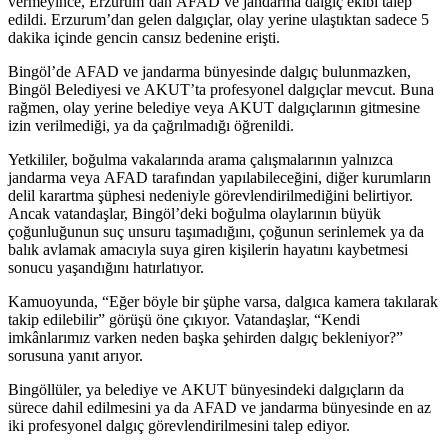
vermeyince, Erzurum’dan AFAD ve jandarma dalgıç ekibi talep
edildi. Erzurum’dan gelen dalgıçlar, olay yerine ulaştıktan sadece 5
dakika içinde gencin cansız bedenine erişti.
Bingöl’de AFAD ve jandarma bünyesinde dalgıç bulunmazken,
Bingöl Belediyesi ve AKUT’ta profesyonel dalgıçlar mevcut. Buna
rağmen, olay yerine belediye veya AKUT dalgıçlarının gitmesine
izin verilmediği, ya da çağrılmadığı öğrenildi.
Yetkililer, boğulma vakalarında arama çalışmalarının yalnızca
jandarma veya AFAD tarafından yapılabileceğini, diğer kurumların
delil karartma şüphesi nedeniyle görevlendirilmediğini belirtiyor.
Ancak vatandaşlar, Bingöl’deki boğulma olaylarının büyük
çoğunluğunun suç unsuru taşımadığını, çoğunun serinlemek ya da
balık avlamak amacıyla suya giren kişilerin hayatını kaybetmesi
sonucu yaşandığını hatırlatıyor.
Kamuoyunda, “Eğer böyle bir şüphe varsa, dalgıca kamera takılarak
takip edilebilir” görüşü öne çıkıyor. Vatandaşlar, “Kendi
imkânlarımız varken neden başka şehirden dalgıç bekleniyor?”
sorusuna yanıt arıyor.
Bingöllüler, ya belediye ve AKUT bünyesindeki dalgıçların da
sürece dahil edilmesini ya da AFAD ve jandarma bünyesinde en az
iki profesyonel dalgıç görevlendirilmesini talep ediyor.