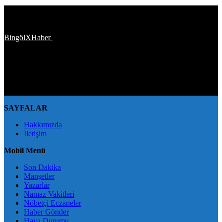
Türkiye'den ve Dünya’dan son dakika haberler, köşe yazıları,
magazinden siyasete, spordan seyahate bütün konuların tek adresi
BingölXHaber
platformunda; bingolxhaber.com haber içerikleri
kaynak gösterilmeden alıntı yapılamaz, kanuna aykırı ve izinsiz
olarak kopyalanamaz, başka yerde yayınlanamaz. Aykırı işlem
yapan kişi/kişiler için yasal başvuru hakkı saklı tutulmaktadır.
BingölXHaber'i tercih ettiğiniz için teşekkür ederiz.
SAYFALAR
Hakkımızda
İletişim
Mobil Menü
Son Dakika
Manşetler
Yazarlar
Namaz Vakitleri
Nöbetçi Eczaneler
Haber Gönder
Hava Durumu