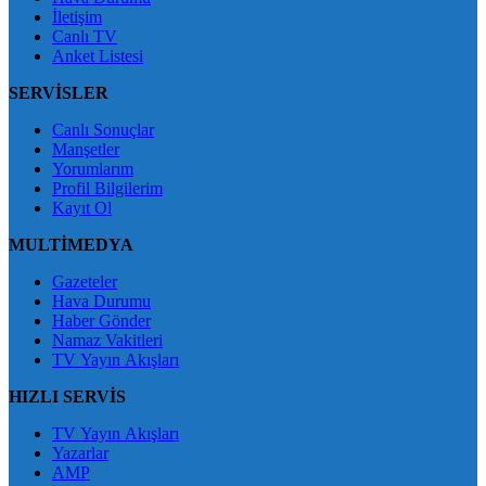
İletişim
Canlı TV
Anket Listesi
SERVİSLER
Canlı Sonuçlar
Manşetler
Yorumlarım
Profil Bilgilerim
Kayıt Ol
MULTİMEDYA
Gazeteler
Hava Durumu
Haber Gönder
Namaz Vakitleri
TV Yayın Akışları
HIZLI SERVİS
TV Yayın Akışları
Yazarlar
AMP