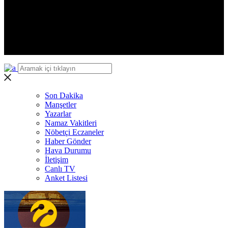
Iğdır
Yalova
Karabük
Kilis
Osmaniye
Düzce
Son Dakika
Manşetler
Yazarlar
Namaz Vakitleri
Nöbetçi Eczaneler
Haber Gönder
Hava Durumu
İletişim
Canlı TV
Anket Listesi