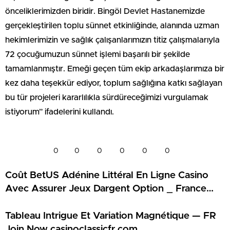
önceliklerimizden biridir. Bingöl Devlet Hastanemizde
gerçekleştirilen toplu sünnet etkinliğinde, alanında uzman
hekimlerimizin ve sağlık çalışanlarımızın titiz çalışmalarıyla
72 çocuğumuzun sünnet işlemi başarılı bir şekilde
tamamlanmıştır. Emeği geçen tüm ekip arkadaşlarımıza bir
kez daha teşekkür ediyor, toplum sağlığına katkı sağlayan
bu tür projeleri kararlılıkla sürdüreceğimizi vurgulamak
istiyorum” ifadelerini kullandı.
0
0
0
0
0
0
Coût BetUS Adénine Littéral En Ligne Casino
Avec Assurer Jeux Dargent Option _ France
Join Now france-magiuscasino.com
Tableau Intrigue Et Variation Magnétique — FR
Join Now casinoclassicfr.com