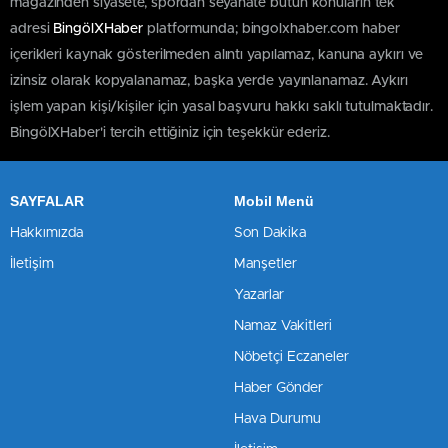
magazinden siyasete, spordan seyahate bütün konuların tek
adresi
BingölXHaber
platformunda; bingolxhaber.com haber
içerikleri kaynak gösterilmeden alıntı yapılamaz, kanuna aykırı ve
izinsiz olarak kopyalanamaz, başka yerde yayınlanamaz. Aykırı
işlem yapan kişi/kişiler için yasal başvuru hakkı saklı tutulmaktadır.
BingölXHaber'i tercih ettiğiniz için teşekkür ederiz.
SAYFALAR
Mobil Menü
Hakkımızda
Son Dakika
İletişim
Manşetler
Yazarlar
Namaz Vakitleri
Nöbetçi Eczaneler
Haber Gönder
Hava Durumu