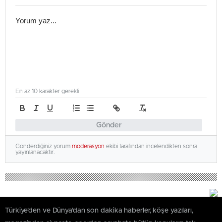
En az 10 karakter gerekli
Gönder
Gönderdiğiniz yorum
moderasyon
ekibi tarafından incelendikten sonra
yayınlanacaktır.
Türkiye'den ve Dünya’dan son dakika haberler, köşe yazıları,