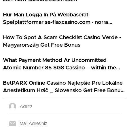
Hur Man Logga In På Webbaserat
Spelplattformar se-flaxcasino.com · norra
Europa Play & Claim
How To Spot A Scam Checklist Casino Verde •
Magyarország Get Free Bonus
What Payment Method Ar Uncommitted
Atomic Number 85 SG8 Cassino – within the
USA Claim Bonus Kudos Online Casino
BetPARX Online Cassino Najlepšie Pre Lokálne
Anestetikum Hráč _ Slovensko Get Free Bonus
Energy Kasino