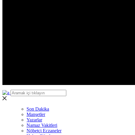
Yozgat
Zonguldak
Aksaray
Bayburt
Karaman
Kırıkkale
Batman
Şırnak
Bartın
Ardahan
Iğdır
Yalova
Karabük
Kilis
Osmaniye
Düzce
Son Dakika
Manşetler
Yazarlar
Namaz Vakitleri
Nöbetçi Eczaneler