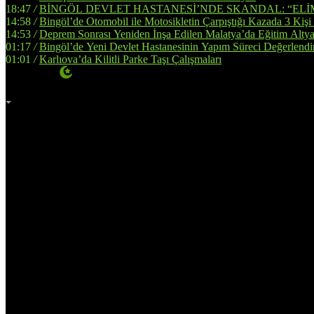
18:47
/
BİNGÖL DEVLET HASTANESİ’NDE SKANDAL: “ELİ
14:58
/
Bingöl’de Otomobil ile Motosikletin Çarpıştığı Kazada 3 Kişi
14:53
/
Deprem Sonrası Yeniden İnşa Edilen Malatya’da Eğitim Altya
01:17
/
Bingöl’de Yeni Devlet Hastanesinin Yapım Süreci Değerlendir
01:01
/
Karlıova’da Kilitli Parke Taşı Çalışmaları
İmsak
Vakti
02:00
Bingöl
AZ BULUTLU
32°
Adana
Adıyaman
Afyonkarahisar
Ağrı
Amasya
Ankara
Antalya
Artvin
Aydın
Balıkesir
Bilecik
Bingöl
Bitlis
Bolu
Burdur
Bursa