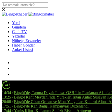
Yerel
Gündem
Canlı TV
Yazarlar
Nöbetçi Eczaneler
Haber Gönder
Anket Listesi
14:34
/
Bingöl’de, Tarıma Dayalı İhtisas OSB İçin Planlanan Alanda 
13:25
/
Bingöl Kent Meydanı’nda Yürekleri Isıtan Anlar: Susayan Ked
20:08
/
Bingöl’de Çıkan Orman ve Mera Yangınları Kontrol Altına Al
17:51
/
Bingöl’de Kan Bağışı Kampanyası Düzenlendi
17:44
/
Yanlış Klima Kullanımı Sinüzit Riskini Arttırıyor