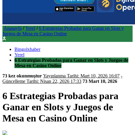
Anasayfa
/
Yerel
/
6 Estrategias Probadas para Ganar en Slots y
Juegos de Mesa en Casino Online
Bingolxhaber
Yerel
6 Estrategias Probadas para Ganar en Slots y Juegos de
Mesa en Casino Online
73 kez okunmuştur
Yayınlanma Tarihi: Mart 10, 2026 16:07
-
Güncelleme Tarihi: Nisan 22, 2026 17:33
73
Mart 10, 2026
6 Estrategias Probadas para
Ganar en Slots y Juegos de
Mesa en Casino Online