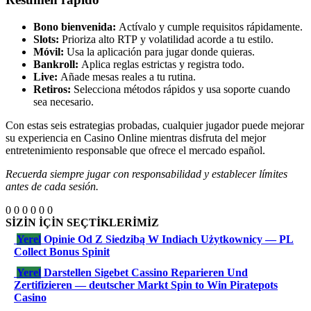
Bono bienvenida:
Actívalo y cumple requisitos rápidamente.
Slots:
Prioriza alto RTP y volatilidad acorde a tu estilo.
Móvil:
Usa la aplicación para jugar donde quieras.
Bankroll:
Aplica reglas estrictas y registra todo.
Live:
Añade mesas reales a tu rutina.
Retiros:
Selecciona métodos rápidos y usa soporte cuando
sea necesario.
Con estas seis estrategias probadas, cualquier jugador puede mejorar
su experiencia en Casino Online mientras disfruta del mejor
entretenimiento responsable que ofrece el mercado español.
Recuerda siempre jugar con responsabilidad y establecer límites
antes de cada sesión.
0
0
0
0
0
0
SİZİN İÇİN SEÇTİKLERİMİZ
Yerel
Opinie Od Z Siedzibą W Indiach Użytkownicy — PL
Collect Bonus Spinit
Yerel
Darstellen Sigebet Cassino Reparieren Und
Zertifizieren — deutscher Markt Spin to Win Piratepots
Casino