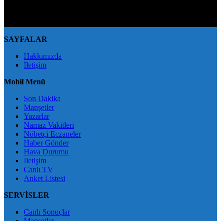
yapan kişi/kişiler için yasal başvuru hakkı saklı tutulmaktadır.
BingölXHaber'i tercih ettiğiniz için teşekkür ederiz.
SAYFALAR
Hakkımızda
İletişim
Mobil Menü
Son Dakika
Manşetler
Yazarlar
Namaz Vakitleri
Nöbetçi Eczaneler
Haber Gönder
Hava Durumu
İletişim
Canlı TV
Anket Listesi
SERVİSLER
Canlı Sonuçlar
Manşetler