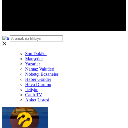
Iğdır
Yalova
Karabük
Kilis
Osmaniye
Düzce
Son Dakika
Manşetler
Yazarlar
Namaz Vakitleri
Nöbetçi Eczaneler
Haber Gönder
Hava Durumu
İletişim
Canlı TV
Anket Listesi