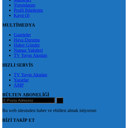
Yorumlarım
Profil Bilgilerim
Kayıt Ol
MULTİMEDYA
Gazeteler
Hava Durumu
Haber Gönder
Namaz Vakitleri
TV Yayın Akışları
HIZLI SERVİS
TV Yayın Akışları
Yazarlar
AMP
BÜLTEN ABONELİĞİ
+
Bu web sitesinden haber ve ebülten almak istiyorum
BİZİ TAKİP ET