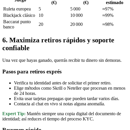
(€)
(€)
estimado
Ruleta europea
5
5 000
≈97%
Blackjack clásico
10
10 000
≈99%
Baccarat punto
20
20 000
≈98%
banco
6. Maximiza retiros rápidos y soporte
confiable
Una vez que hayas ganado, querrás recibir tu dinero sin demoras.
Pasos para retiros exprés
Verifica tu identidad antes de solicitar el primer retiro.
Elige métodos como Skrill o Neteller que procesan en menos
de 24 horas.
Evita usar tarjetas prepagas que pueden tardar varios días.
Contacta al chat en vivo si notas alguna anomalía.
Expert Tip:
Mantén siempre una copia digital del documento de
identidad; así reduces el tiempo del proceso KYC.
Resumen rápido