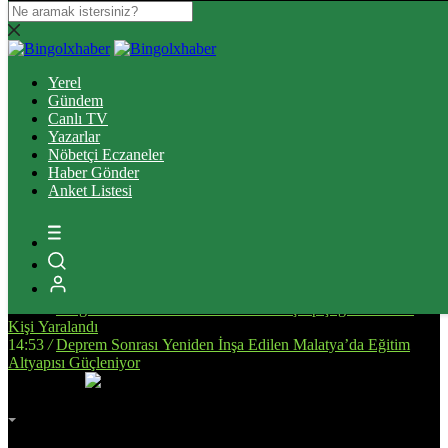
16:37
/
Elazığ’da Tefecilik operasyonunda yakalanan 6 zanlı
tutuklandı
Yerel
13:39
/
Bingöl’de Ulaşım Altyapısını Güçlendirecek Asfalt
Gündem
Çalışmaları Sürüyor
Canlı TV
14:34
/
Bingöl’de, Tarıma Dayalı İhtisas OSB İçin Planlanan
Yazarlar
Alanda İnceleme Yapıldı
Nöbetçi Eczaneler
13:25
/
Bingöl Kent Meydanı’nda Yürekleri Isıtan Anlar: Susayan
Haber Gönder
Kediye Şefkat Eli
Anket Listesi
20:08
/
Bingöl’de Çıkan Orman ve Mera Yangınları Kontrol Altına
Alındı
17:51
/
Bingöl’de Kan Bağışı Kampanyası Düzenlendi
17:44
/
Yanlış Klima Kullanımı Sinüzit Riskini Arttırıyor
18:47
/
BİNGÖL DEVLET HASTANESİ’NDE SKANDAL:
“ELİMİZE DÜŞTÜNÜZ!”
14:58
/
Bingöl’de Otomobil ile Motosikletin Çarpıştığı Kazada 3
Kişi Yaralandı
14:53
/
Deprem Sonrası Yeniden İnşa Edilen Malatya’da Eğitim
Altyapısı Güçleniyor
İmsak
Vakti
02:00
Bingöl
AZ BULUTLU
32°