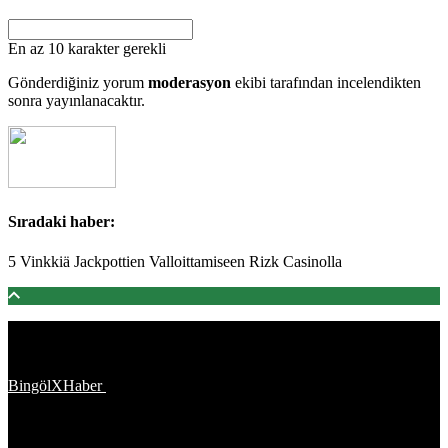
En az 10 karakter gerekli
Gönderdiğiniz yorum
moderasyon
ekibi tarafından incelendikten
sonra yayınlanacaktır.
Sıradaki haber:
5 Vinkkiä Jackpottien Valloittamiseen Rizk Casinolla
Türkiye'den ve Dünya’dan son dakika haberler, köşe yazıları,
magazinden siyasete, spordan seyahate bütün konuların tek adresi
BingölXHaber
platformunda; bingolxhaber.com haber içerikleri
kaynak gösterilmeden alıntı yapılamaz, kanuna aykırı ve izinsiz
olarak kopyalanamaz, başka yerde yayınlanamaz. Aykırı işlem