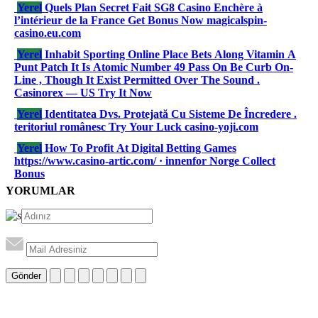
Yerel
Quels Plan Secret Fait SG8 Casino Enchère à
l’intérieur de la France Get Bonus Now magicalspin-
casino.eu.com
Yerel
Inhabit Sporting Online Place Bets Along Vitamin A
Punt Patch It Is Atomic Number 49 Pass On Be Curb On-
Line , Though It Exist Permitted Over The Sound .
Casinorex — US Try It Now
Yerel
Identitatea Dvs. Protejată Cu Sisteme De Încredere .
teritoriul românesc Try Your Luck casino-yoji.com
Yerel
How To Profit At Digital Betting Games
https://www.casino-artic.com/ · innenfor Norge Collect
Bonus
YORUMLAR
Gönder