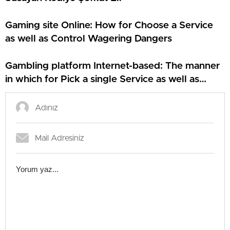
Gaming site Online: How for Choose a Service
as well as Control Wagering Dangers
Gambling platform Internet-based: The manner
in which for Pick a single Service as well as
Control Gaming Risks