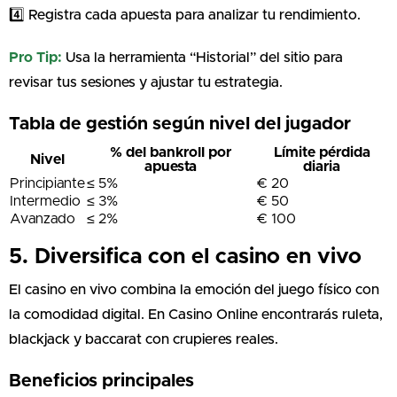
4️⃣ Registra cada apuesta para analizar tu rendimiento.
Pro Tip:
Usa la herramienta “Historial” del sitio para
revisar tus sesiones y ajustar tu estrategia.
Tabla de gestión según nivel del jugador
% del bankroll por
Límite pérdida
Nivel
apuesta
diaria
Principiante
≤ 5%
€ 20
Intermedio
≤ 3%
€ 50
Avanzado
≤ 2%
€ 100
5. Diversifica con el casino en vivo
El casino en vivo combina la emoción del juego físico con
la comodidad digital. En Casino Online encontrarás ruleta,
blackjack y baccarat con crupieres reales.
Beneficios principales