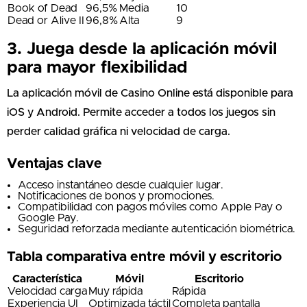
Book of Dead
96,5%
Media
10
Dead or Alive II
96,8%
Alta
9
3. Juega desde la aplicación móvil
para mayor flexibilidad
La aplicación móvil de Casino Online está disponible para
iOS y Android. Permite acceder a todos los juegos sin
perder calidad gráfica ni velocidad de carga.
Ventajas clave
Acceso instantáneo desde cualquier lugar.
Notificaciones de bonos y promociones.
Compatibilidad con pagos móviles como Apple Pay o
Google Pay.
Seguridad reforzada mediante autenticación biométrica.
Tabla comparativa entre móvil y escritorio
Característica
Móvil
Escritorio
Velocidad carga
Muy rápida
Rápida
Experiencia UI
Optimizada táctil
Completa pantalla