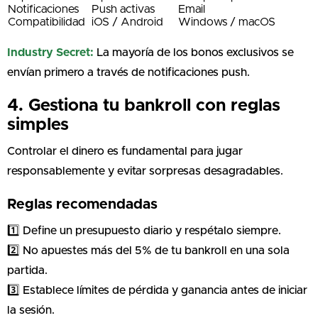
Notificaciones
Push activas
Email
Compatibilidad
iOS / Android
Windows / macOS
Industry Secret:
La mayoría de los bonos exclusivos se
envían primero a través de notificaciones push.
4. Gestiona tu bankroll con reglas
simples
Controlar el dinero es fundamental para jugar
responsablemente y evitar sorpresas desagradables.
Reglas recomendadas
1️⃣ Define un presupuesto diario y respétalo siempre.
2️⃣ No apuestes más del 5% de tu bankroll en una sola
partida.
3️⃣ Establece límites de pérdida y ganancia antes de iniciar
la sesión.