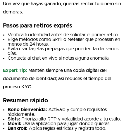
Una vez que hayas ganado, querrás recibir tu dinero sin
demoras.
Pasos para retiros exprés
Verifica tu identidad antes de solicitar el primer retiro.
Elige métodos como Skrill o Neteller que procesan en
menos de 24 horas.
Evita usar tarjetas prepagas que pueden tardar varios
días.
Contacta al chat en vivo si notas alguna anomalía.
Expert Tip:
Mantén siempre una copia digital del
documento de identidad; así reduces el tiempo del
proceso KYC.
Resumen rápido
Bono bienvenida:
Actívalo y cumple requisitos
rápidamente.
Slots:
Prioriza alto RTP y volatilidad acorde a tu estilo.
Móvil:
Usa la aplicación para jugar donde quieras.
Bankroll:
Aplica reglas estrictas y registra todo.