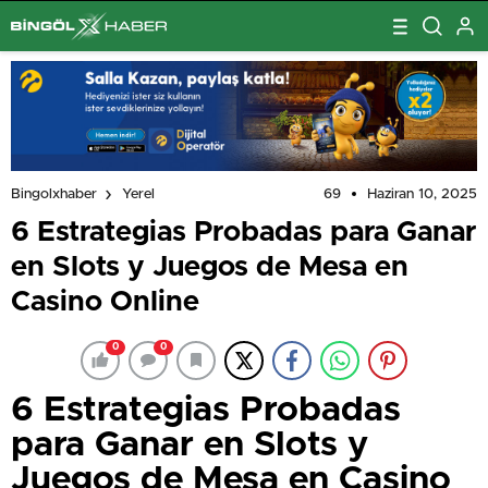
69
Haziran 10, 2025
Bingolxhaber
Yerel
6 Estrategias Probadas para Ganar
en Slots y Juegos de Mesa en
Casino Online
0
0
6 Estrategias Probadas
para Ganar en Slots y
Juegos de Mesa en Casino